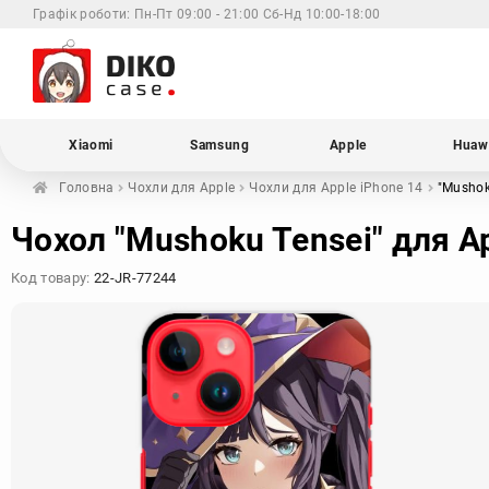
Графік роботи:
Пн-Пт 09:00 - 21:00 Сб-Нд 10:00-18:00
Xiaomi
Samsung
Apple
Huaw
Головна
Чохли для
Apple
Чохли для Apple
iPhone 14
"Mushok
Чохол "Mushoku Tensei" для Ap
Код товару:
22-JR-77244