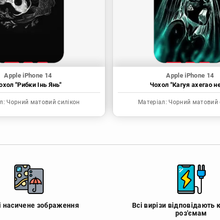
Apple iPhone 14
Apple iPhone 14
охол "Рибки Інь Янь"
Чохол "Кагуя ахегао н
л:
Чорний матовий силікон
Матеріал:
Чорний матовий 
 і насичене зображення
Всі вирізи відповідають 
роз'ємам