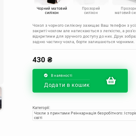
Infinix
Sony
Motorola
Чорний матовий
Прозорий
Прозор
силікон
силікон
матовий си
Чохол з чорного силікону захищає Ваш телефон з усіх
закриті чохлом але натискаються з легкістю, а роз
відкритими для зручного доступу до них. Друк зобр
задню частину чохла, борти залишаються чорними.
430
₴
В наявності
Додати в кошик
Категорії:
Чохли з принтами Реінкарнація безробітного: Істор
світі