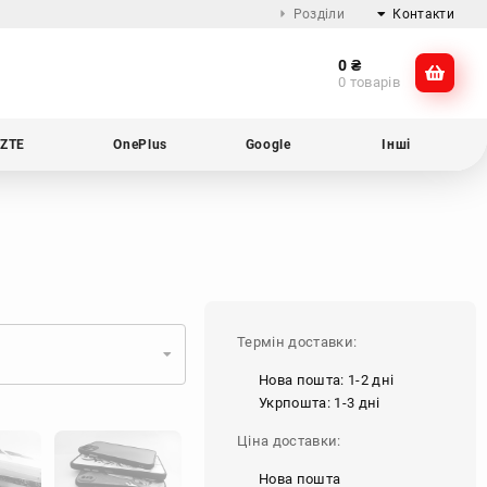
Розділи
Контакти
0
₴
Про компанію
@dikocase
0 товарів
Доставка та оплата
@dikocase
Обмін та повернення
ZTE
OnePlus
Google
Інші
Блог
Термін доставки:
Нова пошта: 1-2 дні
Укрпошта: 1-3 дні
Ціна доставки:
Нова пошта