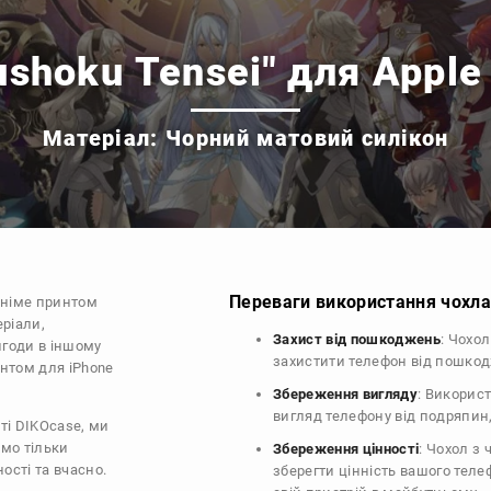
shoku Tensei" для Apple
Матеріал: Чорний матовий силікон
Переваги використання чохла 
аніме принтом
еріали,
Захист від пошкоджень
: Чохо
ригоди в іншому
захистити телефон від пошко
интом для iPhone
Збереження вигляду
: Викорис
вигляд телефону від подряпин
ті DIKOcase, ми
ємо тільки
Збереження цінності
: Чохол з
ості та вчасно.
зберегти цінність вашого тел