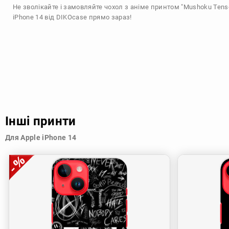
Не зволікайте і замовляйте чохол з аніме принтом "Mushoku Tense
iPhone 14 від DIKOcase прямо зараз!
Інші принти
Для Apple iPhone 14