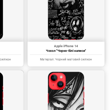
Apple iPhone 14
"
Чохол "Чорно-білі написи"
силікон
Матеріал:
Чорний матовий силікон