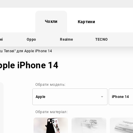
Чохли
Картини
ei
Oppo
Realme
TECNO
u Tensei"
для Apple iPhone 14
ple iPhone 14
Обрати модель:
Apple
iPhone 14
Xiaomi
Samsung
Обрати матеріал:
Apple
Huawei
Oppo
Realme
TECNO
ZTE
OnePlus
Google
Doogee