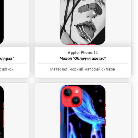
Apple iPhone 14
улярах"
Чохол "Обличчя ахегао"
силікон
Матеріал:
Чорний матовий силікон