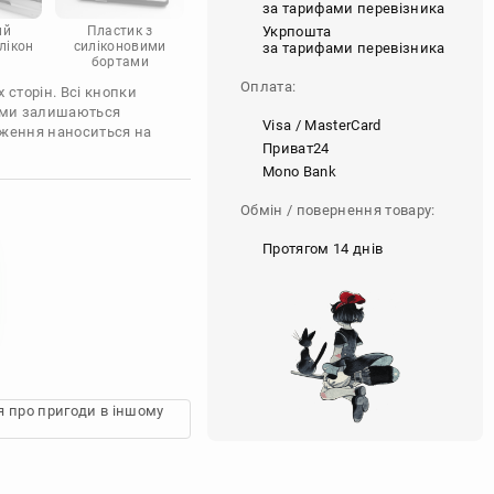
за тарифами перевізника
Укрпошта
ий
Пластик з
лікон
силіконовими
за тарифами перевізника
бортами
Оплата:
 сторін. Всі кнопки
'єми залишаються
Visa / MasterCard
аження наноситься на
Приват24
Mono Bank
Обмін / повернення товару:
Протягом 14 днів
ія про пригоди в іншому