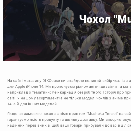
Чохол "Mu
На сайті магазину
DIKOcase
ви знайдете великий вибір чохлів з 
для Apple iPhone 14. Ми пропонуємо різноманітні дизайни та мат
наприклад з тематики:
Реінкарнація безробітного: Історія про п
світі
. У нашому асортименті є не тільки моделі чохлів з аніме пр
14, а й для інших моделей.
Якщо ви замовите чохол з аніме принтом "Mushoku Tensei" на сай
гарантуємо якість продукту та швидку доставку. Ми використову
надійних перевізників, щоб ваші товари прибували до вас в цілісн