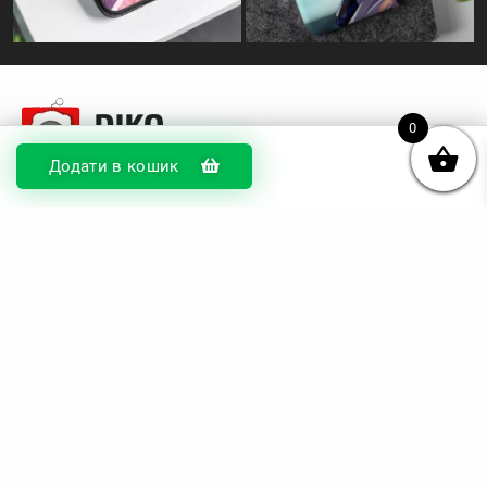
0
Додати в кошик
© DIKOcase 2026
ФОП Карпенко Альона Андріївна
Розділи
Про компанію
Доставка та оплата
Обмін та повернення