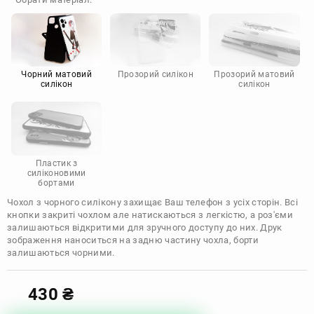
Doogee
Infinix
Sony
Motorola
Чорний матовий
Прозорий силікон
Прозорий матовий
силікон
силікон
Пластик з
силіконовими
бортами
Чохол з чорного силікону захищає Ваш телефон з усіх сторін. Всі
кнопки закриті чохлом але натискаються з легкістю, а роз'єми
залишаються відкритими для зручного доступу до них. Друк
зображення наноситься на задню частину чохла, борти
залишаються чорними.
430
₴