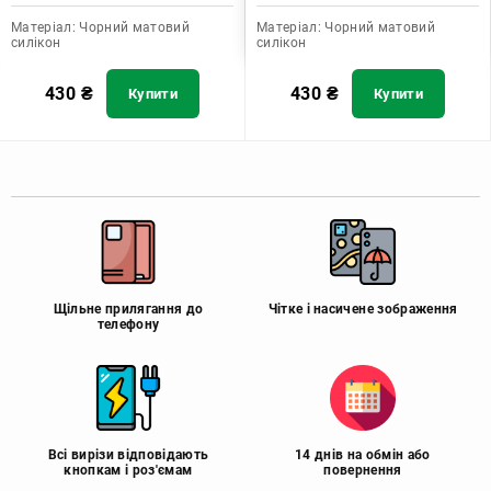
Матеріал:
Чорний матовий
Матеріал:
Чорний матовий
силікон
силікон
430
₴
430
₴
Купити
Купити
Щільне прилягання до
Чітке і насичене зображення
телефону
Всі вирізи відповідають
14 днів на обмін або
кнопкам і роз'ємам
повернення