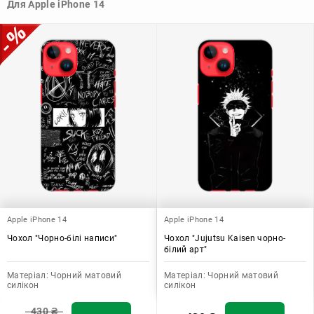
Для Apple iPhone 14
особистому смаку.
Узагалі, чохол для телефону - це дуже корисний аксесуар, який
допомагає захистити ваш пристрій, зберегти його цінність і
додати зручності в користуванні.
Apple iPhone 14
Apple iPhone 14
Чохол "Чорно-білі написи"
Чохол "Jujutsu Kaisen чорно-
білий арт"
Матеріал:
Чорний матовий
Матеріал:
Чорний матовий
силікон
силікон
430
₴