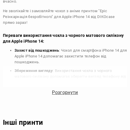
вчасно.
Не зволікайте і замовляйте чохол з аніме принтом "Еріс
Реінкарнація безробітного" для Apple iPhone 14 від DIKOcase
прямо зараз!
Переваги використання чохла з чорного матового силікону
для Apple iPhone 14:
Захист від пошкоджень
: Чохол для смартфона iPhone 14 для
Apple iPhone 14 допомагає захистити телефон від
пошкоджень.
Збереження вигляду
: Використання чохла з чорного
матового силікону допомагає зберегти вигляд телефону від
подряпин, потертостей та інших пошкоджень.
Збереження цінності
: Чохол з чорного матового силікону
Розгорнути
для Apple iPhone 14 допомагає зберегти цінність вашого
телефону, що особливо важливо для людей, які планують
продати свій пристрій в майбутньому.
Варіативність дизайну
: Наявність великого вибору чохлів
Інші принти
для Apple iPhone 14 з чорного матового силікону дозволяє
підібрати той, що найбільше відповідає вашому стилю та