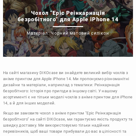
Чохол "Еріс Реінкарнація
безробітного" для Apple iPhone 14
Матеріал: Чорний матовий силікон
На сайті магазину
DIKOcase
ви знайдете великий вибір чохлів з
аніме принтом для Apple iPhone 14. Ми пропонуємо різноманітні
дизайни та матеріали, наприклад з тематики:
Реінкарнація
безробітного: Історія про пригоди в іншому світі
. У нашому
асортименті є не тільки моделі чохлів з аніме принтом для iPhone
14, а й для інших моделей.
Якщо ви замовите чохол з аніме принтом "Еріс Реінкарнація
безробітного" на сайті DIKOcase, ми гарантуємо якість продукту та
швидку доставку. Ми використовуємо тільки надійних
перевізників, щоб ваші товари прибували до вас в цілісності та