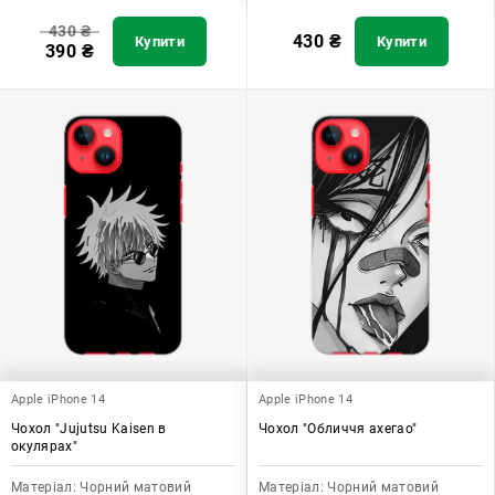
430
₴
430
₴
Купити
Купити
390
₴
Apple iPhone 14
Apple iPhone 14
Чохол "Jujutsu Kaisen в
Чохол "Обличчя ахегао"
окулярах"
Матеріал:
Чорний матовий
Матеріал:
Чорний матовий