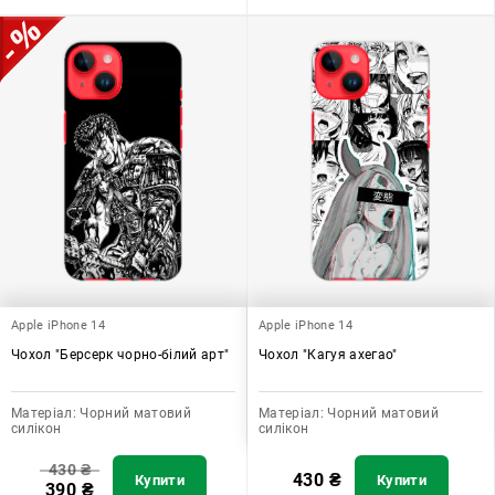
Apple iPhone 14
Apple iPhone 14
Чохол "Берсерк чорно-білий арт"
Чохол "Кагуя ахегао"
Матеріал:
Чорний матовий
Матеріал:
Чорний матовий
силікон
силікон
430
₴
430
₴
Купити
Купити
390
₴