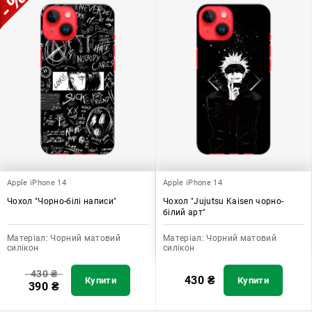
Apple iPhone 14
Apple iPhone 14
Чохол "Чорно-білі написи"
Чохол "Jujutsu Kaisen чорно-
білий арт"
Матеріал:
Чорний матовий
Матеріал:
Чорний матовий
силікон
силікон
430
₴
430
₴
Купити
Купити
390
₴