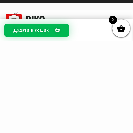
0
Додати в кошик
© DIKOcase 2026
ФОП Карпенко Альона Андріївна
Розділи
Про компанію
Доставка та оплата
Обмін та повернення
Блог
Купити чохли з чорного силікону