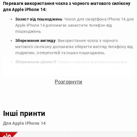
Переваги використання чохла з чорного матового силікону
для Apple iPhone 14:
Захист від пошкоджень
: Чохол для смартфона iPhone 14 для
Apple iPhone 14 допомагає захистити телефон від
пошкоджень.
Збереження вигляду
: Використання чохла з чорного
матового силікону допомагає зберегти вигляд телефону від
подряпин, потертостей та інших пошкоджень.
Збереження цінності
: Чохол з чорного матового силікону
для Apple iPhone 14 допомагає зберегти цінність вашого
телефону, що особливо важливо для людей, які планують
продати свій пристрій в майбутньому.
Розгорнути
Варіативність дизайну
: Наявність великого вибору чохлів
для Apple iPhone 14 з чорного матового силікону дозволяє
підібрати той, що найбільше відповідає вашому стилю та
особистому смаку.
Інші принти
Узагалі, чохол для телефону - це дуже корисний аксесуар, який
Для Apple iPhone 14
допомагає захистити ваш пристрій, зберегти його цінність і
додати зручності в користуванні.