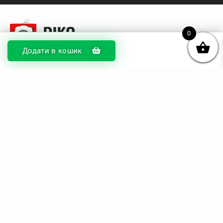
0
Додати в кошик
© DIKOcase 2026
ФОП Карпенко Альона Андріївна
Розділи
Про компанію
Доставка та оплата
Обмін та повернення
Блог
Купити чохли з чорного силікону