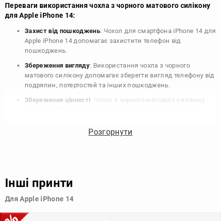
Переваги використання чохла з чорного матового силікону
для Apple iPhone 14:
Захист від пошкоджень
: Чохол для смартфона iPhone 14 для
Apple iPhone 14 допомагає захистити телефон від
пошкоджень.
Збереження вигляду
: Використання чохла з чорного
матового силікону допомагає зберегти вигляд телефону від
подряпин, потертостей та інших пошкоджень.
Збереження цінності
: Чохол з чорного матового силікону
для Apple iPhone 14 допомагає зберегти цінність вашого
телефону, що особливо важливо для людей, які планують
продати свій пристрій в майбутньому.
Розгорнути
Варіативність дизайну
: Наявність великого вибору чохлів
для Apple iPhone 14 з чорного матового силікону дозволяє
підібрати той, що найбільше відповідає вашому стилю та
особистому смаку.
Інші принти
Узагалі, чохол для телефону - це дуже корисний аксесуар, який
Для Apple iPhone 14
допомагає захистити ваш пристрій, зберегти його цінність і
додати зручності в користуванні.