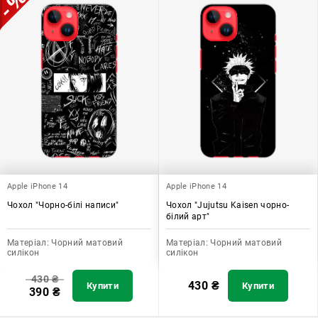
Apple iPhone 14
Apple iPhone 14
Чохол "Чорно-білі написи"
Чохол "Jujutsu Kaisen чорно-
білий арт"
Матеріал:
Чорний матовий
Матеріал:
Чорний матовий
силікон
силікон
430
₴
430
₴
Купити
Купити
390
₴