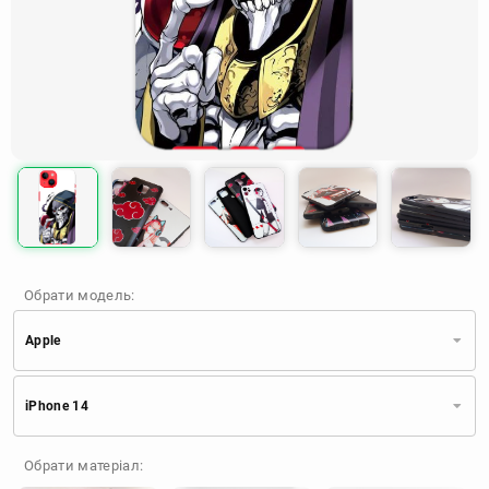
Обрати модель:
Apple
Xiaomi
Samsung
Apple
iPhone 14
Huawei
Oppo
Realme
TECNO
ZTE
OnePlus
Google
Обрати матеріал:
Doogee
Infinix
Sony