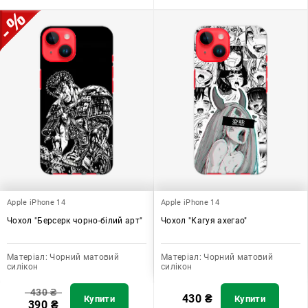
Apple iPhone 14
Apple iPhone 14
Чохол "Берсерк чорно-білий арт"
Чохол "Кагуя ахегао"
Матеріал:
Чорний матовий
Матеріал:
Чорний матовий
силікон
силікон
430
₴
430
₴
Купити
Купити
390
₴