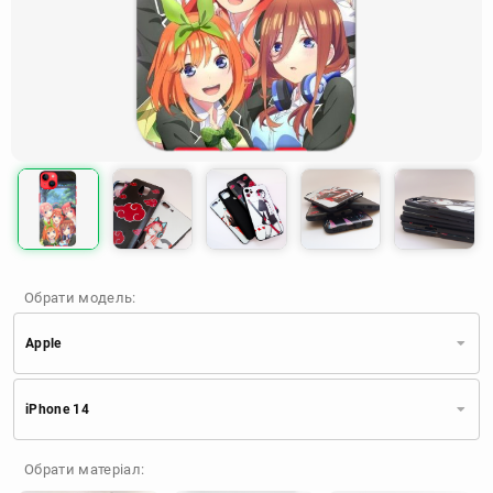
Обрати модель:
Apple
Xiaomi
Samsung
Apple
iPhone 14
Huawei
Oppo
Realme
TECNO
ZTE
OnePlus
Google
Обрати матеріал:
Doogee
Infinix
Sony