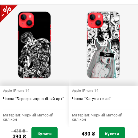
Apple iPhone 14
Apple iPhone 14
Чохол "Берсерк чорно-білий арт"
Чохол "Кагуя ахегао"
Матеріал:
Чорний матовий
Матеріал:
Чорний матовий
силікон
силікон
430
₴
430
₴
Купити
Купити
390
₴