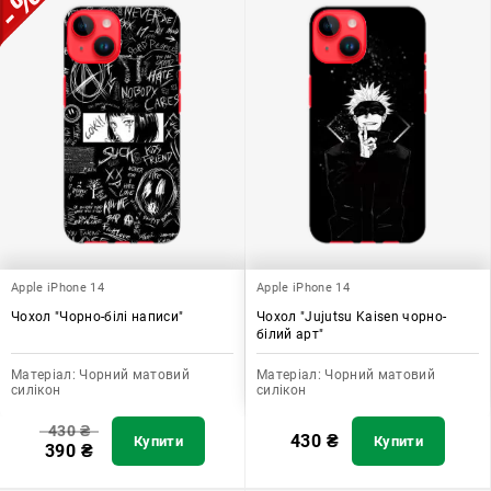
Apple iPhone 14
Apple iPhone 14
Чохол "Чорно-білі написи"
Чохол "Jujutsu Kaisen чорно-
білий арт"
Матеріал:
Чорний матовий
Матеріал:
Чорний матовий
силікон
силікон
430
₴
430
₴
Купити
Купити
390
₴