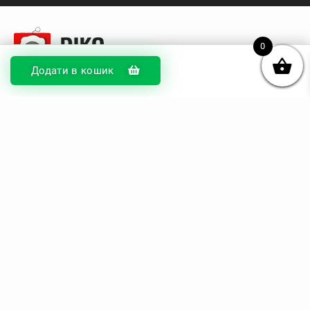
0
Додати в кошик
© DIKOcase 2026
ФОП Карпенко Альона Андріївна
Розділи
Про компанію
Доставка та оплата
Обмін та повернення
Блог
Купити чохли з чорного силікону