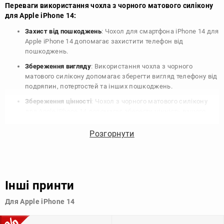
Переваги використання чохла з чорного матового силікону
для Apple iPhone 14:
Захист від пошкоджень
: Чохол для смартфона iPhone 14 для
Apple iPhone 14 допомагає захистити телефон від
пошкоджень.
Збереження вигляду
: Використання чохла з чорного
матового силікону допомагає зберегти вигляд телефону від
подряпин, потертостей та інших пошкоджень.
Збереження цінності
: Чохол з чорного матового силікону
для Apple iPhone 14 допомагає зберегти цінність вашого
телефону, що особливо важливо для людей, які планують
продати свій пристрій в майбутньому.
Розгорнути
Варіативність дизайну
: Наявність великого вибору чохлів
для Apple iPhone 14 з чорного матового силікону дозволяє
підібрати той, що найбільше відповідає вашому стилю та
особистому смаку.
Інші принти
Узагалі, чохол для телефону - це дуже корисний аксесуар, який
Для Apple iPhone 14
допомагає захистити ваш пристрій, зберегти його цінність і
додати зручності в користуванні.