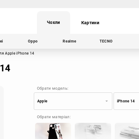
Чохли
Картини
ei
Oppo
Realme
TECNO
ля Apple iPhone 14
 14
Обрати модель:
Apple
iPhone 14
Xiaomi
Samsung
Обрати матеріал:
Apple
Huawei
Oppo
Realme
TECNO
ZTE
OnePlus
Google
Doogee