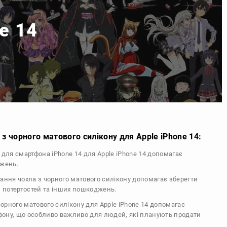
ne 14
з чорного матового силікону для Apple iPhone 14:
л для смартфона iPhone 14 для Apple iPhone 14 допомагає
джень.
тання чохла з чорного матового силікону допомагає зберегти
, потертостей та інших пошкоджень.
 чорного матового силікону для Apple iPhone 14 допомагає
ефону, що особливо важливо для людей, які планують продати