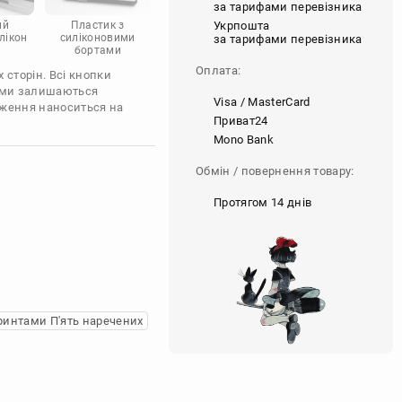
за тарифами перевізника
Укрпошта
ий
Пластик з
лікон
силіконовими
за тарифами перевізника
бортами
Оплата:
 сторін. Всі кнопки
'єми залишаються
Visa / MasterCard
аження наноситься на
Приват24
Mono Bank
Обмін / повернення товару:
Протягом 14 днів
ринтами П'ять наречених