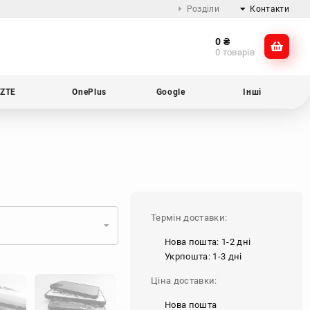
Розділи
Контакти
0
₴
Про компанію
@dikocase
0 товарів
Доставка та оплата
@dikocase
Обмін та повернення
ZTE
OnePlus
Google
Інші
Блог
Термін доставки:
Нова пошта: 1-2 дні
Укрпошта: 1-3 дні
Ціна доставки:
Нова пошта