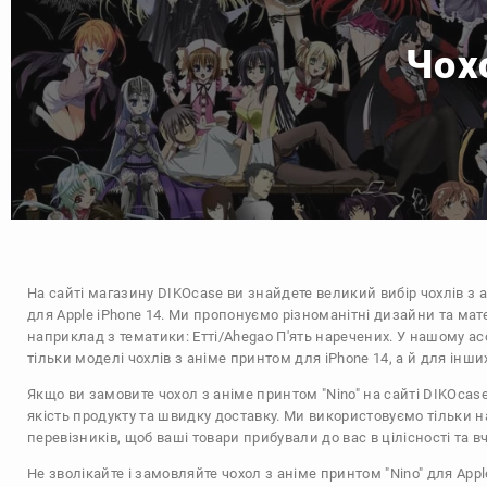
Чохо
На сайті магазину
DIKOcase
ви знайдете великий вибір чохлів з 
для Apple iPhone 14. Ми пропонуємо різноманітні дизайни та мат
наприклад з тематики:
Етті/Ahegao
П'ять наречених
. У нашому ас
тільки моделі чохлів з аніме принтом для iPhone 14, а й для інш
Якщо ви замовите чохол з аніме принтом "Nino" на сайті DIKOcas
якість продукту та швидку доставку. Ми використовуємо тільки 
перевізників, щоб ваші товари прибували до вас в цілісності та в
Не зволікайте і замовляйте чохол з аніме принтом "Nino" для Apple