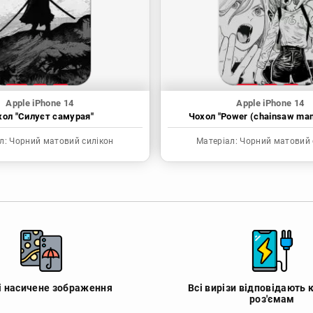
Apple iPhone 14
Apple iPhone 14
хол "Силуєт самурая"
Чохол "Power (chainsaw ma
л:
Чорний матовий силікон
Матеріал:
Чорний матовий 
 і насичене зображення
Всі вирізи відповідають 
роз'ємам