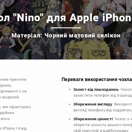
л "Nino" для Apple iPho
Матеріал: Чорний матовий силікон
Переваги використання чохла 
аніме принтом
еріали,
Захист від пошкоджень
: Чохо
ортименті є не
захистити телефон від пошко
их моделей.
Збереження вигляду
: Викорис
e, ми гарантуємо
вигляд телефону від подряпин
надійних
часно.
Збереження цінності
: Чохол з
зберегти цінність вашого тел
 iPhone 14 від
свій пристрій в майбутньому.