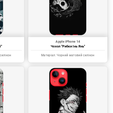
Apple iPhone 14
і"
Чохол "Рибки Інь Янь"
силікон
Матеріал:
Чорний матовий силікон