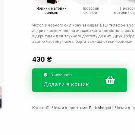
Infinix
Sony
Motorola
Чорний матовий
Прозорий
Прозор
силікон
силікон
матовий си
Чохол з чорного силікону захищає Ваш телефон з усіх
закриті чохлом але натискаються з легкістю, а роз
відкритими для зручного доступу до них. Друк зобр
задню частину чохла, борти залишаються чорними.
430
₴
В наявності
Додати в кошик
Категорії:
Чохли з принтами Етті/Ahegao
Чохли з п