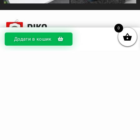
0
Додати в кошик
© DIKOcase 2026
ФОП Карпенко Альона Андріївна
Розділи
Про компанію
Доставка та оплата
Обмін та повернення
Блог