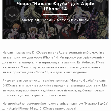
Чохол "Накано Єцуба" для Apple
iPhone 14
Матеріал: Чорний матовий силікон
На сайті магазину
DIKOcase
ви знайдете великий вибір чохлів з
аніме принтом для Apple iPhone 14. Ми пропонуємо різноманітні
дизайни та матеріали, наприклад з тематики:
Етті/Ahegao
П'ять
наречених
. У нашому асортименті є не тільки моделі чохлів з
аніме принтом для iPhone 14, а й для інших моделей.
Якщо ви замовите чохол з аніме принтом "Накано Єцуба" на сайті
DIKOcase, ми гарантуємо якість продукту та швидку доставку. Ми
використовуємо тільки надійних перевізників, щоб ваші товари
прибували до вас в цілісності та вчасно.
Не зволікайте і замовляйте чохол з аніме принтом "Накано Єцуба"
для Apple iPhone 14 від DIKOcase прямо зараз!