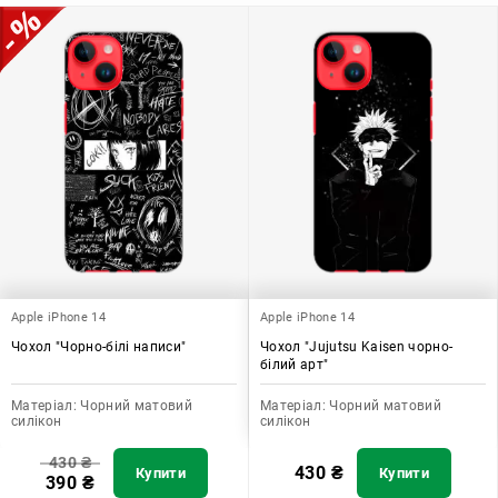
додати зручності в користуванні.
Apple iPhone 14
Apple iPhone 14
Чохол "Чорно-білі написи"
Чохол "Jujutsu Kaisen чорно-
білий арт"
Матеріал:
Чорний матовий
Матеріал:
Чорний матовий
силікон
силікон
430
₴
430
₴
Купити
Купити
390
₴