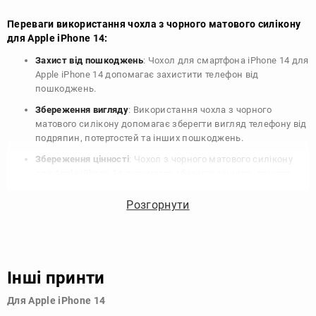
Переваги використання чохла з чорного матового силікону
для Apple iPhone 14:
Захист від пошкоджень
: Чохол для смартфона iPhone 14 для
Apple iPhone 14 допомагає захистити телефон від
пошкоджень.
Збереження вигляду
: Використання чохла з чорного
матового силікону допомагає зберегти вигляд телефону від
подряпин, потертостей та інших пошкоджень.
Збереження цінності
: Чохол з чорного матового силікону
для Apple iPhone 14 допомагає зберегти цінність вашого
телефону, що особливо важливо для людей, які планують
продати свій пристрій в майбутньому.
Розгорнути
Варіативність дизайну
: Наявність великого вибору чохлів
для Apple iPhone 14 з чорного матового силікону дозволяє
підібрати той, що найбільше відповідає вашому стилю та
особистому смаку.
Інші принти
Узагалі, чохол для телефону - це дуже корисний аксесуар, який
Для Apple iPhone 14
допомагає захистити ваш пристрій, зберегти його цінність і