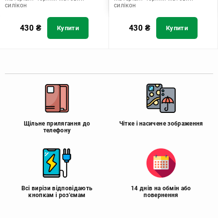
силікон
силікон
430
₴
430
₴
Купити
Купити
Щільне прилягання до
Чітке і насичене зображення
телефону
Всі вирізи відповідають
14 днів на обмін або
кнопкам і роз'ємам
повернення