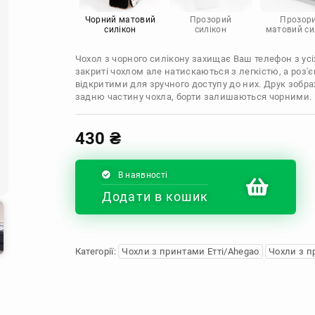
Infinix
Sony
Motorola
Чорний матовий
Прозорий
Прозор
силікон
силікон
матовий си
Чохол з чорного силікону захищає Ваш телефон з усіх
закриті чохлом але натискаються з легкістю, а роз
відкритими для зручного доступу до них. Друк зобр
задню частину чохла, борти залишаються чорними.
430
₴
В наявності
Додати в кошик
Категорії:
Чохли з принтами Етті/Ahegao
Чохли з п