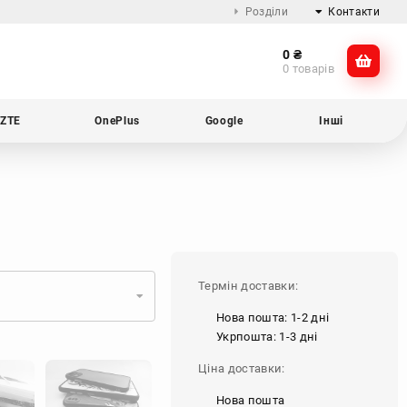
Розділи
Контакти
0
₴
Про компанію
@dikocase
0 товарів
Доставка та оплата
@dikocase
Обмін та повернення
ZTE
OnePlus
Google
Інші
Блог
Термін доставки:
Нова пошта: 1-2 дні
Укрпошта: 1-3 дні
Ціна доставки:
Нова пошта