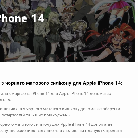
Phone 14
з чорного матового силікону для Apple iPhone 14:
л для смартфона iPhone 14 для Apple iPhone 14 допомагає
джень.
тання чохла з чорного матового силікону допомагає зберегти
, потертостей та інших пошкоджень.
 чорного матового силікону для Apple iPhone 14 допомагає
ефону, що особливо важливо для людей, які планують продати