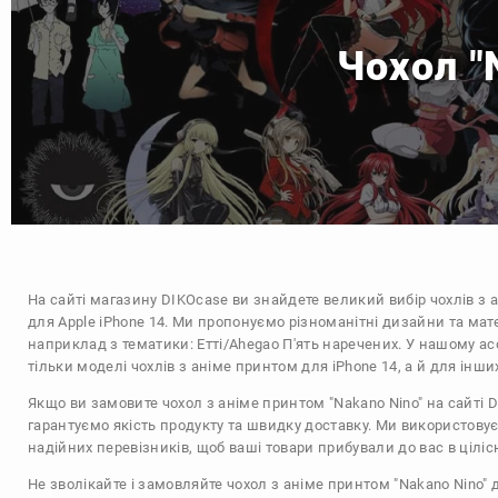
Чохол "
На сайті магазину
DIKOcase
ви знайдете великий вибір чохлів з 
для Apple iPhone 14. Ми пропонуємо різноманітні дизайни та мат
наприклад з тематики:
Етті/Ahegao
П'ять наречених
. У нашому ас
тільки моделі чохлів з аніме принтом для iPhone 14, а й для інш
Якщо ви замовите чохол з аніме принтом "Nakano Nino" на сайті 
гарантуємо якість продукту та швидку доставку. Ми використову
надійних перевізників, щоб ваші товари прибували до вас в цілісн
Не зволікайте і замовляйте чохол з аніме принтом "Nakano Nino" 