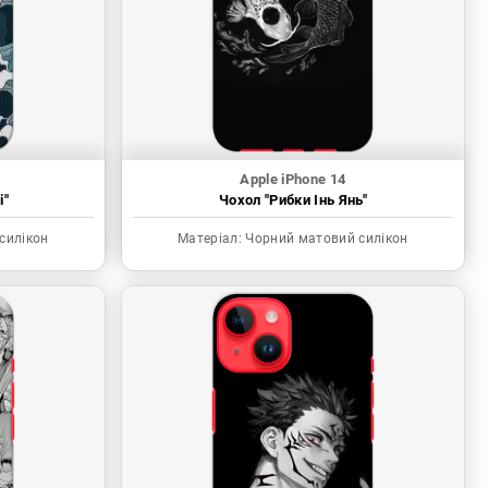
Apple iPhone 14
і"
Чохол "Рибки Інь Янь"
силікон
Матеріал:
Чорний матовий силікон