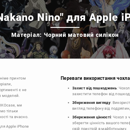
Nakano Nino" для Apple i
Матеріал: Чорний матовий силікон
Переваги використання чохла 
аніме принтом
еріали,
Захист від пошкоджень
: Чохо
ортименті є не
захистити телефон від пошко
их моделей.
Збереження вигляду
: Викорис
DIKOcase, ми
вигляд телефону від подряпин
ємо тільки
ості та вчасно.
Збереження цінності
: Чохол з
зберегти цінність вашого тел
для Apple iPhone
свій пристрій в майбутньому.