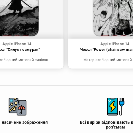
Apple iPhone 14
Apple iPhone 14
хол "Силуєт самурая"
Чохол "Power (chainsaw ma
л:
Чорний матовий силікон
Матеріал:
Чорний матовий 
 і насичене зображення
Всі вирізи відповідають 
роз'ємам