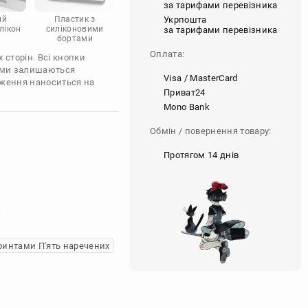
за тарифами перевізника
Укрпошта
ий
Пластик з
лікон
силіконовими
за тарифами перевізника
бортами
Оплата:
 сторін. Всі кнопки
'єми залишаються
Visa / MasterCard
аження наноситься на
Приват24
Mono Bank
Обмін / повернення товару:
Протягом 14 днів
ринтами П'ять наречених