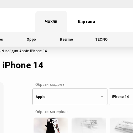
Чохли
Картини
ei
Oppo
Realme
TECNO
 Nino"
для Apple iPhone 14
 iPhone 14
Обрати модель:
Apple
iPhone 14
Xiaomi
Samsung
Обрати матеріал:
Apple
Huawei
Oppo
Realme
TECNO
ZTE
OnePlus
Google
Doogee