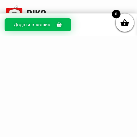
0
Додати в кошик
© DIKOcase 2026
ФОП Карпенко Альона Андріївна
Розділи
Про компанію
Доставка та оплата
Обмін та повернення
Блог
Купити чохли з чорного силікону