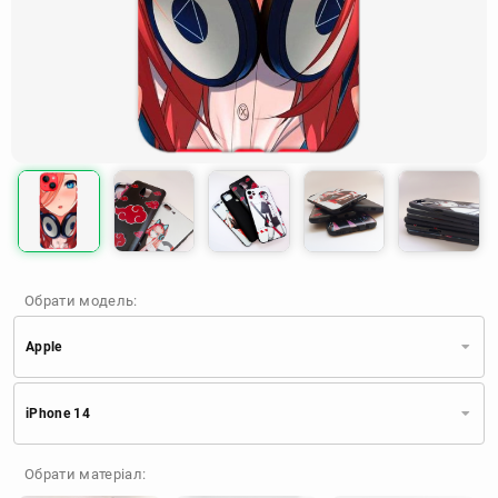
Обрати модель:
Apple
Xiaomi
Samsung
Apple
iPhone 14
Huawei
Oppo
Realme
TECNO
ZTE
OnePlus
Google
Обрати матеріал:
Doogee
Infinix
Sony