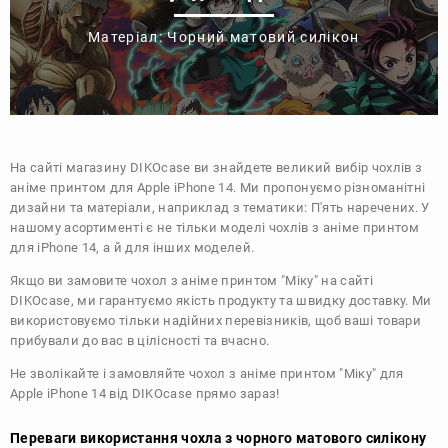
Матеріал: Чорний матовий силікон
На сайті магазину
DIKOcase
ви знайдете великий вибір чохлів з
аніме принтом для Apple iPhone 14. Ми пропонуємо різноманітні
дизайни та матеріали, наприклад з тематики:
П'ять наречених
. У
нашому асортименті є не тільки моделі чохлів з аніме принтом
для iPhone 14, а й для інших моделей.
Якщо ви замовите чохол з аніме принтом "Міку" на сайті
DIKOcase, ми гарантуємо якість продукту та швидку доставку. Ми
використовуємо тільки надійних перевізників, щоб ваші товари
прибували до вас в цілісності та вчасно.
Не зволікайте і замовляйте чохол з аніме принтом "Міку" для
Apple iPhone 14 від DIKOcase прямо зараз!
Переваги використання чохла з чорного матового силікону