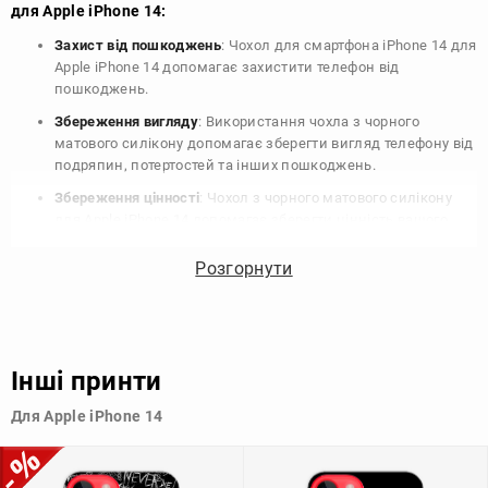
для Apple iPhone 14:
Захист від пошкоджень
: Чохол для смартфона iPhone 14 для
Apple iPhone 14 допомагає захистити телефон від
пошкоджень.
Збереження вигляду
: Використання чохла з чорного
матового силікону допомагає зберегти вигляд телефону від
подряпин, потертостей та інших пошкоджень.
Збереження цінності
: Чохол з чорного матового силікону
для Apple iPhone 14 допомагає зберегти цінність вашого
телефону, що особливо важливо для людей, які планують
продати свій пристрій в майбутньому.
Розгорнути
Варіативність дизайну
: Наявність великого вибору чохлів
для Apple iPhone 14 з чорного матового силікону дозволяє
підібрати той, що найбільше відповідає вашому стилю та
особистому смаку.
Інші принти
Узагалі, чохол для телефону - це дуже корисний аксесуар, який
Для Apple iPhone 14
допомагає захистити ваш пристрій, зберегти його цінність і
додати зручності в користуванні.