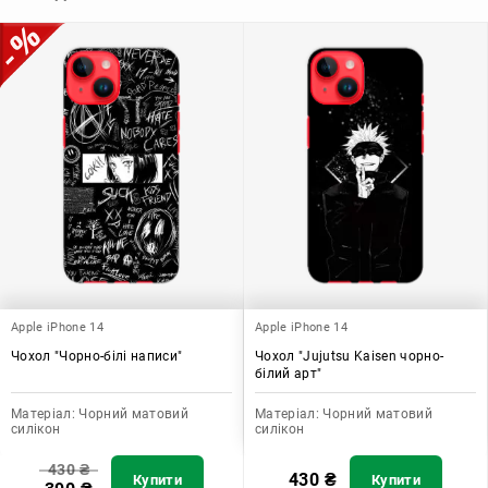
Узагалі, чохол для телефону - це дуже корисний аксесуар, який
допомагає захистити ваш пристрій, зберегти його цінність і
додати зручності в користуванні.
Apple iPhone 14
Apple iPhone 14
Чохол "Чорно-білі написи"
Чохол "Jujutsu Kaisen чорно-
білий арт"
Матеріал:
Чорний матовий
Матеріал:
Чорний матовий
силікон
силікон
430
₴
430
₴
Купити
Купити