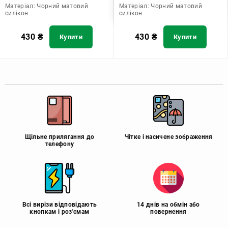
Матеріал:
Чорний матовий
Матеріал:
Чорний матовий
силікон
силікон
430
₴
430
₴
Купити
Купити
Щільне прилягання до
Чітке і насичене зображення
телефону
Всі вирізи відповідають
14 днів на обмін або
кнопкам і роз'ємам
повернення