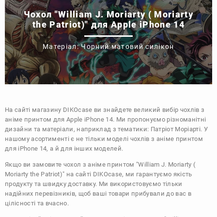
Чохол "William J. Moriarty ( Moriarty
the Patriot)" для Apple iPhone 14
Матеріал: Чорний матовий силікон
На сайті магазину
DIKOcase
ви знайдете великий вибір чохлів з
аніме принтом для Apple iPhone 14. Ми пропонуємо різноманітні
дизайни та матеріали, наприклад з тематики:
Патріот Моріарті
. У
нашому асортименті є не тільки моделі чохлів з аніме принтом
для iPhone 14, а й для інших моделей.
Якщо ви замовите чохол з аніме принтом "William J. Moriarty (
Moriarty the Patriot)" на сайті DIKOcase, ми гарантуємо якість
продукту та швидку доставку. Ми використовуємо тільки
надійних перевізників, щоб ваші товари прибували до вас в
цілісності та вчасно.