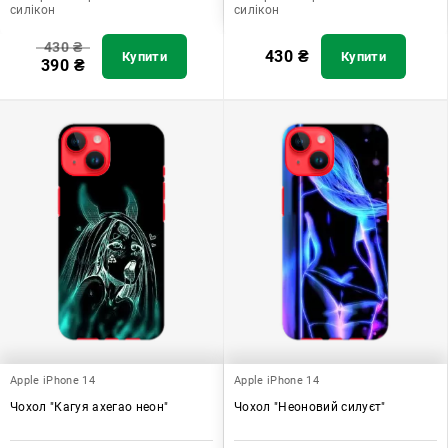
силікон
силікон
430
₴
430
₴
Купити
Купити
390
₴
Apple iPhone 14
Apple iPhone 14
Чохол "Кагуя ахегао неон"
Чохол "Неоновий силуєт"