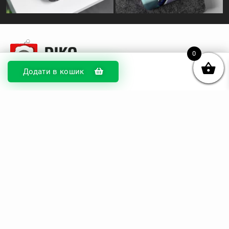
0
Додати в кошик
© DIKOcase 2026
ФОП Карпенко Альона Андріївна
Розділи
Про компанію
Доставка та оплата
Обмін та повернення