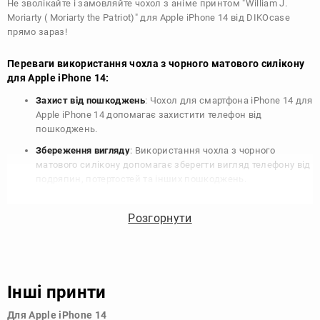
Не зволікайте і замовляйте чохол з аніме принтом "William J.
Moriarty ( Moriarty the Patriot)" для Apple iPhone 14 від DIKOcase
прямо зараз!
Переваги використання чохла з чорного матового силікону
для Apple iPhone 14:
Захист від пошкоджень
: Чохол для смартфона iPhone 14 для
Apple iPhone 14 допомагає захистити телефон від
пошкоджень.
Збереження вигляду
: Використання чохла з чорного
матового силікону допомагає зберегти вигляд телефону від
подряпин, потертостей та інших пошкоджень.
Збереження цінності
: Чохол з чорного матового силікону
для Apple iPhone 14 допомагає зберегти цінність вашого
Розгорнути
телефону, що особливо важливо для людей, які планують
продати свій пристрій в майбутньому.
Варіативність дизайну
: Наявність великого вибору чохлів
для Apple iPhone 14 з чорного матового силікону дозволяє
Інші принти
підібрати той, що найбільше відповідає вашому стилю та
особистому смаку.
Для Apple iPhone 14