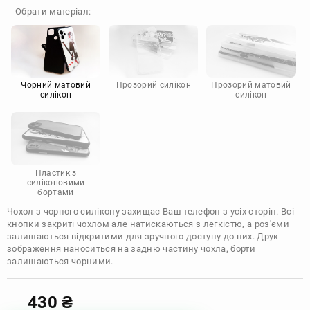
OnePlus
Google
Обрати матеріал:
Doogee
Infinix
Sony
Motorola
Чорний матовий
Прозорий силікон
Прозорий матовий
силікон
силікон
Пластик з
силіконовими
бортами
Чохол з чорного силікону захищає Ваш телефон з усіх сторін. Всі
кнопки закриті чохлом але натискаються з легкістю, а роз'єми
залишаються відкритими для зручного доступу до них. Друк
зображення наноситься на задню частину чохла, борти
залишаються чорними.
430
₴