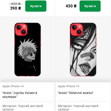
430
₴
430
₴
Купити
Купити
390
₴
Apple iPhone 14
Apple iPhone 14
Чохол "Jujutsu Kaisen в
Чохол "Обличчя ахегао"
окулярах"
Матеріал:
Чорний матовий
Матеріал:
Чорний матовий
силікон
силікон