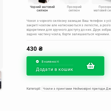
Infinix
Sony
Motorola
Чорний матовий
Прозорий
Прозор
силікон
силікон
матовий си
Чохол з чорного силікону захищає Ваш телефон з усіх
закриті чохлом але натискаються з легкістю, а роз
відкритими для зручного доступу до них. Друк зобр
задню частину чохла, борти залишаються чорними.
430
₴
В наявності
Додати в кошик
Категорії:
Чохли з принтами Неймовірні пригоди Д