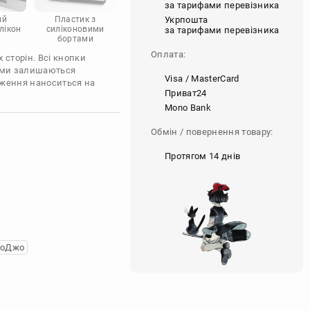
за тарифами перевізника
Укрпошта
ий
Пластик з
лікон
силіконовими
за тарифами перевізника
бортами
Оплата:
 сторін. Всі кнопки
'єми залишаються
Visa / MasterCard
аження наноситься на
Приват24
Mono Bank
Обмін / повернення товару:
Протягом 14 днів
жоДжо