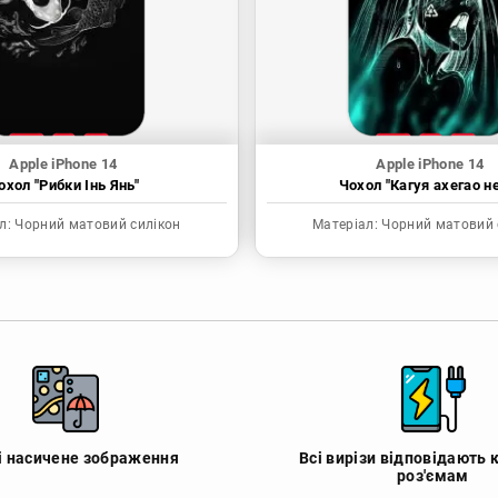
Apple iPhone 14
Apple iPhone 14
охол "Рибки Інь Янь"
Чохол "Кагуя ахегао н
л:
Чорний матовий силікон
Матеріал:
Чорний матовий 
 і насичене зображення
Всі вирізи відповідають 
роз'ємам