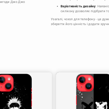
пригоди Джо Джо
Варіативність дизайну
: Наявні
силікону дозволяє підібрати т
Узагалі, чохол для телефону - це ду
зберегти його цінність і додати зручн