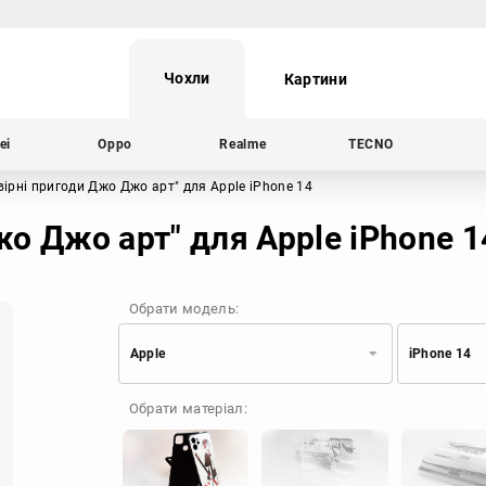
Чохли
Картини
ei
Oppo
Realme
TECNO
вірні пригоди Джо Джо арт"
для Apple iPhone 14
о Джо арт" для Apple iPhone 1
Обрати модель:
Apple
iPhone 14
Xiaomi
Samsung
Обрати матеріал:
Apple
Huawei
Oppo
Realme
TECNO
ZTE
OnePlus
Google
Doogee