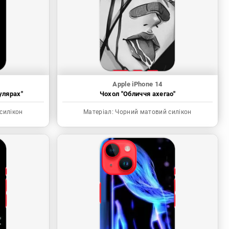
Apple iPhone 14
улярах"
Чохол "Обличчя ахегао"
силікон
Матеріал:
Чорний матовий силікон