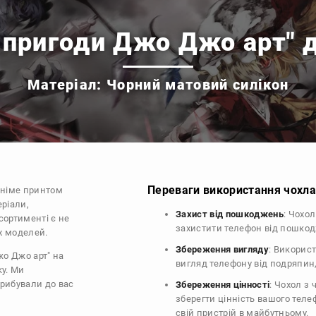
 пригоди Джо Джо арт" д
Матеріал: Чорний матовий силікон
Переваги використання чохла 
аніме принтом
еріали,
Захист від пошкоджень
: Чохо
сортименті є не
захистити телефон від пошко
их моделей.
Збереження вигляду
: Викорис
жо Джо арт" на
вигляд телефону від подряпин
ку. Ми
прибували до вас
Збереження цінності
: Чохол з
зберегти цінність вашого тел
свій пристрій в майбутньому.