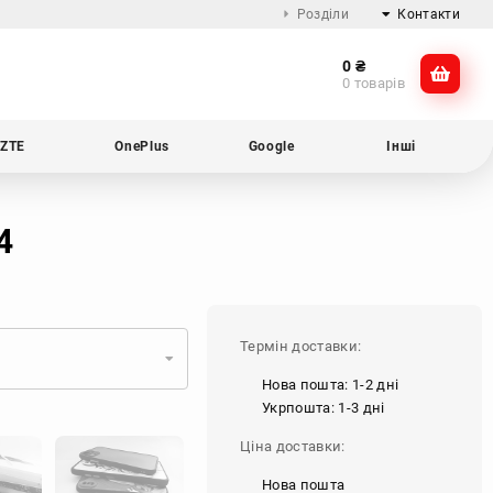
Розділи
Контакти
0
₴
Про компанію
@dikocase
0 товарів
Доставка та оплата
@dikocase
Обмін та повернення
ZTE
OnePlus
Google
Інші
Блог
4
Термін доставки:
Нова пошта: 1-2 дні
Укрпошта: 1-3 дні
Ціна доставки:
Нова пошта