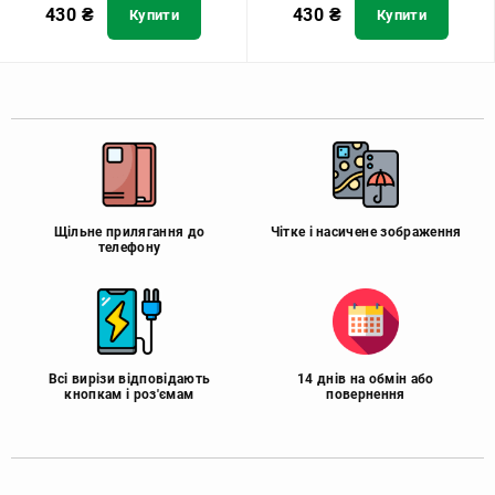
430
₴
430
₴
Купити
Купити
Щільне прилягання до
Чітке і насичене зображення
телефону
Всі вирізи відповідають
14 днів на обмін або
кнопкам і роз'ємам
повернення