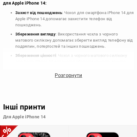
для Apple iPhone 14:
Захист від пошкоджень
: Чохол для смартфона iPhone 14 для
Apple iPhone 14 допомагає захистити телефон від
пошкоджень.
Збереження вигляду
: Використання чохла з чорного
матового силікону допомагає зберегти вигляд телефону від
подряпин, потертостей та інших пошкоджень.
Збереження цінності
: Чохол з чорного матового силікону
для Apple iPhone 14 допомагає зберегти цінність вашого
телефону, що особливо важливо для людей, які планують
продати свій пристрій в майбутньому.
Розгорнути
Варіативність дизайну
: Наявність великого вибору чохлів
для Apple iPhone 14 з чорного матового силікону дозволяє
підібрати той, що найбільше відповідає вашому стилю та
особистому смаку.
Інші принти
Узагалі, чохол для телефону - це дуже корисний аксесуар, який
Для Apple iPhone 14
допомагає захистити ваш пристрій, зберегти його цінність і
додати зручності в користуванні.