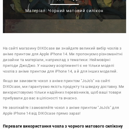
Матеріал: Чорний матовий силікон
На сайті магазину
DIKOcase
ви знайдете великий вибір чохлів з
аніме принтом для Apple iPhone 14. Ми пропонуємо різноманітні
дизайни та матеріали, наприклад з тематики:
Неймовірні
пригоди ДжоДжо
. У нашому асортименті є не тільки моделі
чохлів з аніме принтом для iPhone 14, а й для інших моделей.
Якщо ви замовите чохол з аніме принтом "JoJo’s" на сайті
DIKOcase, ми гарантуємо якість продукту та швидку доставку. Ми
використовуємо тільки надійних перевізників, щоб ваші товари
прибували до вас в цілісності та вчасно.
Не зволікайте і замовляйте чохол з аніме принтом "JoJo’s" для
Apple iPhone 14 від DIKOcase прямо зараз!
Переваги використання чохла з чорного матового силікону