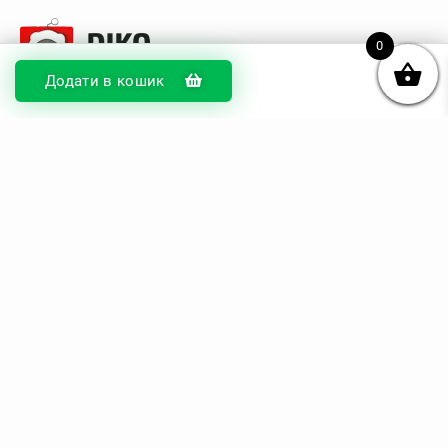
0
Додати в кошик
© DIKOcase 2026
ФОП Карпенко Альона Андріївна
Розділи
Про компанію
Доставка та оплата
Обмін та повернення
Блог
Купити чохли з чорного силікону