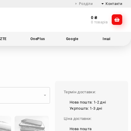
Розділи
Контакти
0
₴
Про компанію
@dikocase
0 товарів
Доставка та оплата
@dikocase
Обмін та повернення
ZTE
OnePlus
Google
Інші
Блог
Термін доставки:
Нова пошта: 1-2 дні
Укрпошта: 1-3 дні
Ціна доставки:
Нова пошта