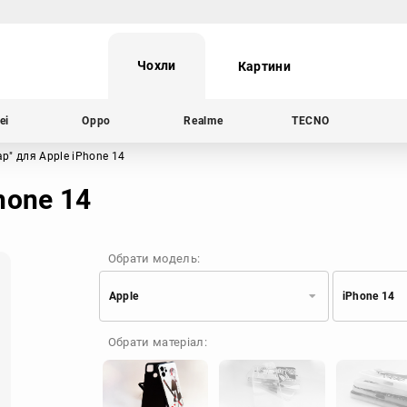
Чохли
Картини
ei
Oppo
Realme
TECNO
ар"
для Apple iPhone 14
hone 14
Обрати модель:
Apple
iPhone 14
Xiaomi
Samsung
Обрати матеріал:
Apple
Huawei
Oppo
Realme
TECNO
ZTE
OnePlus
Google
Doogee