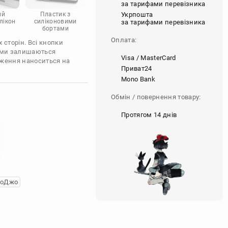
за тарифами перевізника
Укрпошта
ий
Пластик з
лікон
силіконовими
за тарифами перевізника
бортами
Оплата:
 сторін. Всі кнопки
'єми залишаються
Visa / MasterCard
аження наноситься на
Приват24
Mono Bank
Обмін / повернення товару:
Протягом 14 днів
жоДжо