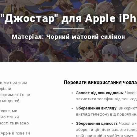
"Джостар" для Apple iP
Матеріал: Чорний матовий силікон
Переваги використання чохла 
аніме принтом
еріали,
Захист від пошкоджень
: Чохо
сортименті є не
захистити телефон від пошко
их моделей.
Збереження вигляду
: Викорис
Ocase, ми
вигляд телефону від подряпин
ємо тільки
ості та вчасно.
Збереження цінності
: Чохол з
зберегти цінність вашого тел
Apple iPhone 14
свій пристрій в майбутньому.