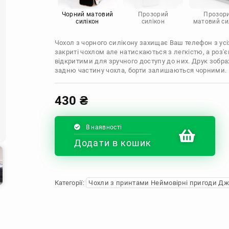
Infinix
Sony
Motorola
Чорний матовий
Прозорий
Прозор
силікон
силікон
матовий си
Чохол з чорного силікону захищає Ваш телефон з усіх
закриті чохлом але натискаються з легкістю, а роз
відкритими для зручного доступу до них. Друк зобр
задню частину чохла, борти залишаються чорними.
430
₴
В наявності
Додати в кошик
Категорії:
Чохли з принтами Неймовірні пригоди Д