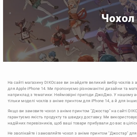
Чохол 
На сайті магазину
DIKOcase
ви знайдете великий вибір чохлів з 
для Apple iPhone 14. Ми пропонуємо різноманітні дизайни та мат
наприклад з тематики:
Неймовірні пригоди ДжоДжо
. У нашому а
тільки моделі чохлів з аніме принтом для iPhone 14, а й для інш
Якщо ви замовите чохол з аніме принтом "Джостар" на сайті DIK
гарантуємо якість продукту та швидку доставку. Ми використову
надійних перевізників, щоб ваші товари прибували до вас в цілісн
Не зволікайте і замовляйте чохол з аніме принтом "Джостар" для 