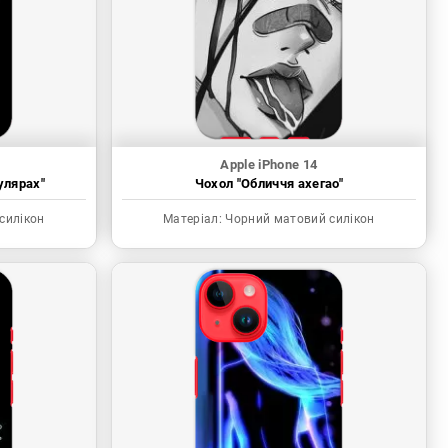
Apple iPhone 14
улярах"
Чохол "Обличчя ахегао"
силікон
Матеріал:
Чорний матовий силікон