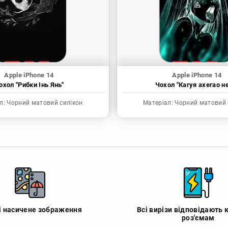
Apple iPhone 14
Apple iPhone 14
охол "Рибки Інь Янь"
Чохол "Кагуя ахегао н
л:
Чорний матовий силікон
Матеріал:
Чорний матовий 
 і насичене зображення
Всі вирізи відповідають 
роз'ємам