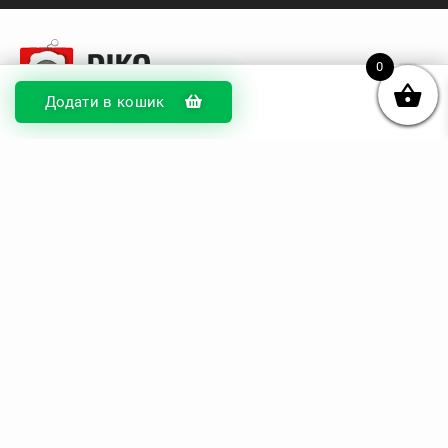
0
Додати в кошик
© DIKOcase 2026
ФОП Карпенко Альона Андріївна
Розділи
Про компанію
Доставка та оплата
Обмін та повернення
Блог
Купити чохли з чорного силікону