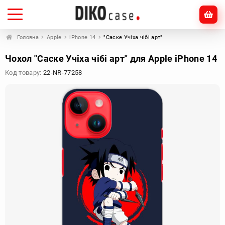
Головна
Apple
iPhone 14
"Саске Учіха чібі арт"
Чохол "Саске Учіха чібі арт" для Apple iPhone 14
Код товару:
22-NR-77258