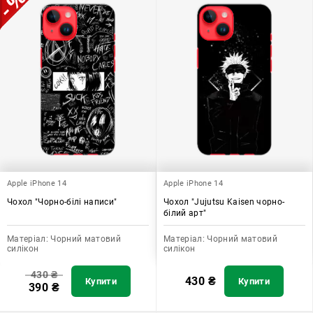
Apple iPhone 14
Apple iPhone 14
Чохол "Чорно-білі написи"
Чохол "Jujutsu Kaisen чорно-
білий арт"
Матеріал:
Чорний матовий
Матеріал:
Чорний матовий
силікон
силікон
430
₴
430
₴
Купити
Купити
390
₴