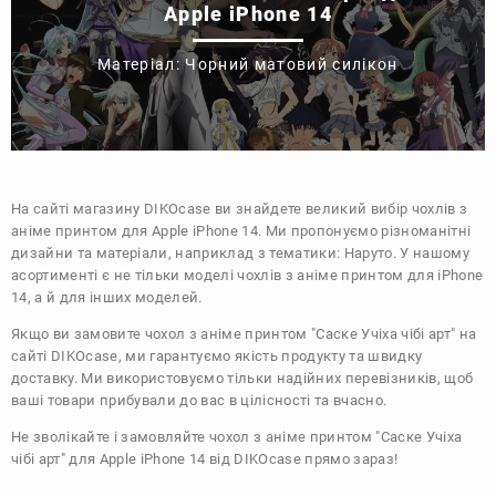
Apple iPhone 14
Матеріал: Чорний матовий силікон
На сайті магазину
DIKOcase
ви знайдете великий вибір чохлів з
аніме принтом для Apple iPhone 14. Ми пропонуємо різноманітні
дизайни та матеріали, наприклад з тематики:
Наруто
. У нашому
асортименті є не тільки моделі чохлів з аніме принтом для iPhone
14, а й для інших моделей.
Якщо ви замовите чохол з аніме принтом "Саске Учіха чібі арт" на
сайті DIKOcase, ми гарантуємо якість продукту та швидку
доставку. Ми використовуємо тільки надійних перевізників, щоб
ваші товари прибували до вас в цілісності та вчасно.
Не зволікайте і замовляйте чохол з аніме принтом "Саске Учіха
чібі арт" для Apple iPhone 14 від DIKOcase прямо зараз!