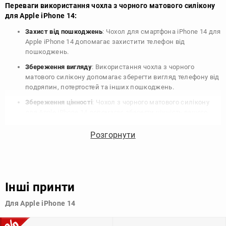
Переваги використання чохла з чорного матового силікону
для Apple iPhone 14:
Захист від пошкоджень
: Чохол для смартфона iPhone 14 для
Apple iPhone 14 допомагає захистити телефон від
пошкоджень.
Збереження вигляду
: Використання чохла з чорного
матового силікону допомагає зберегти вигляд телефону від
подряпин, потертостей та інших пошкоджень.
Збереження цінності
: Чохол з чорного матового силікону
для Apple iPhone 14 допомагає зберегти цінність вашого
телефону, що особливо важливо для людей, які планують
продати свій пристрій в майбутньому.
Розгорнути
Варіативність дизайну
: Наявність великого вибору чохлів
для Apple iPhone 14 з чорного матового силікону дозволяє
підібрати той, що найбільше відповідає вашому стилю та
особистому смаку.
Інші принти
Узагалі, чохол для телефону - це дуже корисний аксесуар, який
Для Apple iPhone 14
допомагає захистити ваш пристрій, зберегти його цінність і
додати зручності в користуванні.