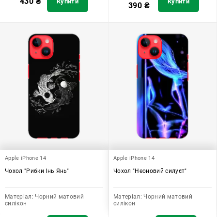
430
₴
Купити
Купити
390
₴
Apple iPhone 14
Apple iPhone 14
Чохол "Рибки Інь Янь"
Чохол "Неоновий силуєт"
Матеріал:
Чорний матовий
Матеріал:
Чорний матовий
силікон
силікон