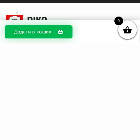
0
Додати в кошик
© DIKOcase 2026
ФОП Карпенко Альона Андріївна
Розділи
Про компанію
Доставка та оплата
Обмін та повернення
Блог
Купити чохли з чорного силікону