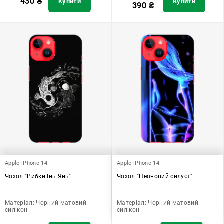
430
₴
Купити
Купити
390
₴
Apple iPhone 14
Apple iPhone 14
Чохол "Рибки Інь Янь"
Чохол "Неоновий силуєт"
Матеріал:
Чорний матовий
Матеріал:
Чорний матовий
силікон
силікон