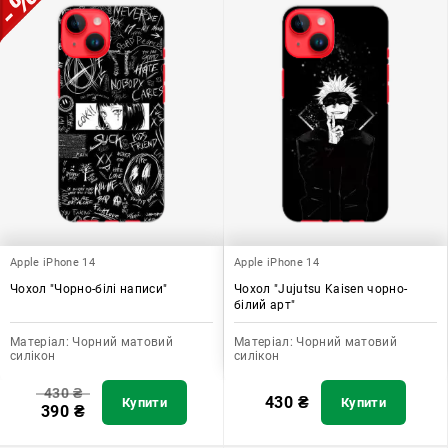
Apple iPhone 14
Apple iPhone 14
Чохол "Чорно-білі написи"
Чохол "Jujutsu Kaisen чорно-
білий арт"
Матеріал:
Чорний матовий
Матеріал:
Чорний матовий
силікон
силікон
430
₴
430
₴
Купити
Купити
390
₴