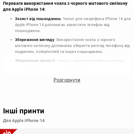
Переваги використання чохла з чорного матового силікону
для Apple iPhone 14:
Захист від пошкоджень
: Чохол для смартфона iPhone 14 для
Apple iPhone 14 допомагає захистити телефон від
пошкоджень.
Збереження вигляду
: Використання чохла з чорного
матового силікону допомагає зберегти вигляд телефону від
подряпин, потертостей та інших пошкоджень.
Збереження цінності
: Чохол з чорного матового силікону
для Apple iPhone 14 допомагає зберегти цінність вашого
телефону, що особливо важливо для людей, які планують
продати свій пристрій в майбутньому.
Розгорнути
Варіативність дизайну
: Наявність великого вибору чохлів
для Apple iPhone 14 з чорного матового силікону дозволяє
підібрати той, що найбільше відповідає вашому стилю та
особистому смаку.
Інші принти
Узагалі, чохол для телефону - це дуже корисний аксесуар, який
Для Apple iPhone 14
допомагає захистити ваш пристрій, зберегти його цінність і
додати зручності в користуванні.