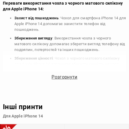
Переваги використання чохла з чорного матового силікону
для Apple iPhone 14:
Захист від пошкоджень
: Чохол для смартфона iPhone 14 для
Apple iPhone 14 допомагає захистити телефон від
пошкоджень.
Збереження вигляду
: Використання чохла з чорного
матового силікону допомагає зберегти вигляд телефону від
подряпин, потертостей та інших пошкоджень.
Збереження цінності
: Чохол з чорного матового силікону
для Apple iPhone 14 допомагає зберегти цінність вашого
телефону, що особливо важливо для людей, які планують
продати свій пристрій в майбутньому.
Розгорнути
Варіативність дизайну
: Наявність великого вибору чохлів
для Apple iPhone 14 з чорного матового силікону дозволяє
підібрати той, що найбільше відповідає вашому стилю та
особистому смаку.
Інші принти
Узагалі, чохол для телефону - це дуже корисний аксесуар, який
Для Apple iPhone 14
допомагає захистити ваш пристрій, зберегти його цінність і
додати зручності в користуванні.