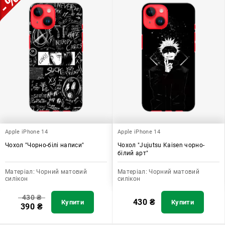
Apple iPhone 14
Apple iPhone 14
Чохол "Чорно-білі написи"
Чохол "Jujutsu Kaisen чорно-
білий арт"
Матеріал:
Чорний матовий
Матеріал:
Чорний матовий
силікон
силікон
430
₴
430
₴
Купити
Купити
390
₴