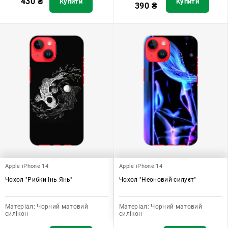
430
₴
Купити
Купити
390
₴
Apple iPhone 14
Apple iPhone 14
Чохол "Рибки Інь Янь"
Чохол "Неоновий силуєт"
Матеріал:
Чорний матовий
Матеріал:
Чорний матовий
силікон
силікон