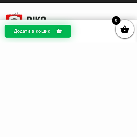
0
Додати в кошик
© DIKOcase 2026
ФОП Карпенко Альона Андріївна
Розділи
Про компанію
Доставка та оплата
Обмін та повернення
Блог
Купити чохли з чорного силікону