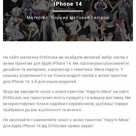
iPhone 14
Матеріал: Чорний матовий силікон
На сайті магазину
DIKOcase
ви знайдете великий вибір чохлів з
аніме принтом для Apple iPhone 14. Ми пропонуємо різноманітні
дизайни та матеріали, наприклад з тематики:
Меха
Наруто
. У
нашому асортименті є не тільки моделі чохлів з аніме принтом
для iPhone 14, а й для інших моделей.
Якщо ви замовите чохол з аніме принтом "Наруто Меха" на сайті
DIKOcase, ми гарантуємо якість продукту та швидку доставку. Ми
використовуємо тільки надійних перевізників, щоб ваші товари
прибували до вас в цілісності та вчасно.
Не зволікайте і замовляйте чохол з аніме принтом "Наруто Меха"
для Apple iPhone 14 від DIKOcase прямо зараз!