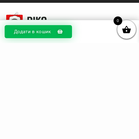
0
Додати в кошик
© DIKOcase 2026
ФОП Карпенко Альона Андріївна
Розділи
Про компанію
Доставка та оплата
Обмін та повернення
Блог
Купити чохли з чорного силікону