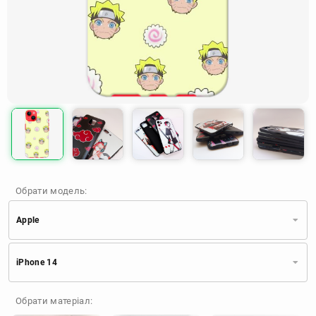
Обрати модель:
Apple
Xiaomi
Samsung
Apple
iPhone 14
Huawei
Oppo
Realme
TECNO
ZTE
OnePlus
Google
Обрати матеріал:
Doogee
Infinix
Sony