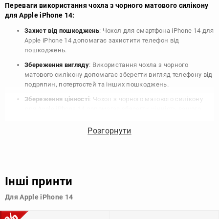
Переваги використання чохла з чорного матового силікону
для Apple iPhone 14:
Захист від пошкоджень
: Чохол для смартфона iPhone 14 для
Apple iPhone 14 допомагає захистити телефон від
пошкоджень.
Збереження вигляду
: Використання чохла з чорного
матового силікону допомагає зберегти вигляд телефону від
подряпин, потертостей та інших пошкоджень.
Збереження цінності
: Чохол з чорного матового силікону
для Apple iPhone 14 допомагає зберегти цінність вашого
телефону, що особливо важливо для людей, які планують
продати свій пристрій в майбутньому.
Розгорнути
Варіативність дизайну
: Наявність великого вибору чохлів
для Apple iPhone 14 з чорного матового силікону дозволяє
підібрати той, що найбільше відповідає вашому стилю та
особистому смаку.
Інші принти
Узагалі, чохол для телефону - це дуже корисний аксесуар, який
Для Apple iPhone 14
допомагає захистити ваш пристрій, зберегти його цінність і
додати зручності в користуванні.