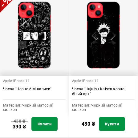
Apple iPhone 14
Apple iPhone 14
Чохол "Чорно-білі написи"
Чохол "Jujutsu Kaisen чорно-
білий арт"
Матеріал:
Чорний матовий
Матеріал:
Чорний матовий
силікон
силікон
430
₴
430
₴
Купити
Купити
390
₴