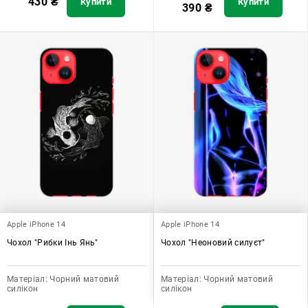
430
₴
Купити
Купити
390
₴
Apple iPhone 14
Apple iPhone 14
Чохол "Рибки Інь Янь"
Чохол "Неоновий силуєт"
Матеріал:
Чорний матовий
Матеріал:
Чорний матовий
силікон
силікон