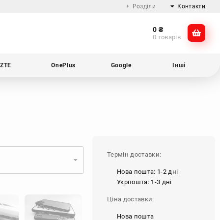
Розділи
Контакти
0
₴
Про компанію
@dikocase
0 товарів
Доставка та оплата
@dikocase
Обмін та повернення
ZTE
OnePlus
Google
Інші
Блог
Термін доставки:
Нова пошта: 1-2 дні
Укрпошта: 1-3 дні
Ціна доставки:
Нова пошта