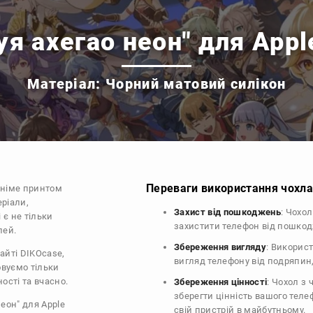
уя ахегао неон" для Appl
Матеріал: Чорний матовий силікон
Переваги використання чохла 
аніме принтом
еріали,
Захист від пошкоджень
: Чохо
 є не тільки
захистити телефон від пошко
лей.
Збереження вигляду
: Викорис
айті DIKOcase,
вигляд телефону від подряпин
овуємо тільки
ості та вчасно.
Збереження цінності
: Чохол з
зберегти цінність вашого тел
неон" для Apple
свій пристрій в майбутньому.