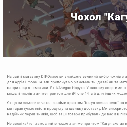
Чохол "Каг
На сайті магазину
DIKOcase
ви знайдете великий вибір чохлів з 
для Apple iPhone 14. Ми пропонуємо різноманітні дизайни та мат
наприклад з тематики:
Етті/Ahegao
Наруто
. У нашому асортименті
моделі чохлів з аніме принтом для iPhone 14, а й для інших моде
Якщо ви замовите чохол з аніме принтом "Кагуя ахегао неон" на с
ми гарантуємо якість продукту та швидку доставку. Ми використ
надійних перевізників, щоб ваші товари прибували до вас в цілісн
Не зволікайте і замовляйте чохол з аніме принтом "Кагуя ахегао 