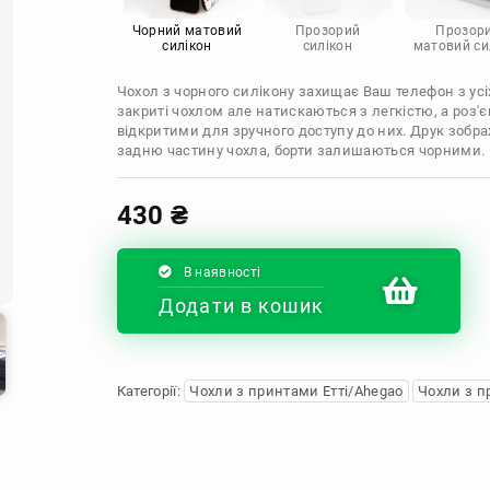
Infinix
Sony
Motorola
Чорний матовий
Прозорий
Прозор
силікон
силікон
матовий си
Чохол з чорного силікону захищає Ваш телефон з усіх
закриті чохлом але натискаються з легкістю, а роз
відкритими для зручного доступу до них. Друк зобр
задню частину чохла, борти залишаються чорними.
430
₴
В наявності
Додати в кошик
Категорії:
Чохли з принтами Етті/Ahegao
Чохли з п