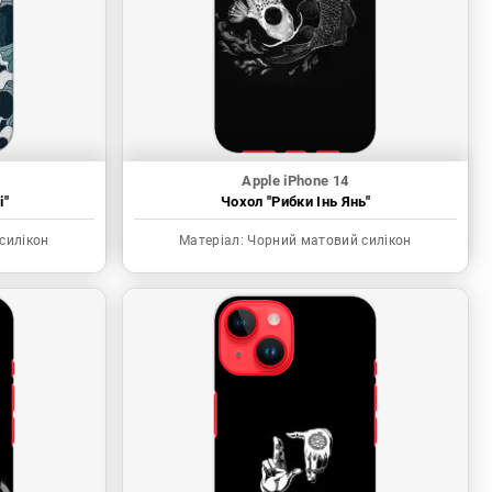
Apple iPhone 14
і"
Чохол "Рибки Інь Янь"
силікон
Матеріал:
Чорний матовий силікон