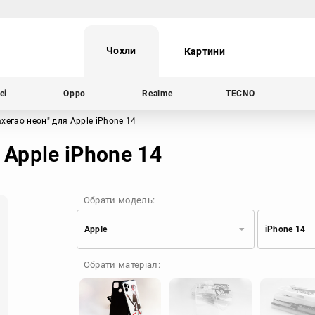
Чохли
Картини
ei
Oppo
Realme
TECNO
ахегао неон"
для Apple iPhone 14
 Apple iPhone 14
Обрати модель:
Apple
iPhone 14
Xiaomi
Samsung
Обрати матеріал:
Apple
Huawei
Oppo
Realme
TECNO
ZTE
OnePlus
Google
Doogee