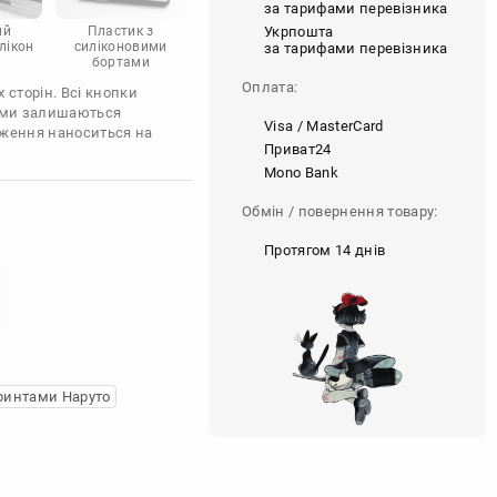
за тарифами перевізника
Укрпошта
ий
Пластик з
лікон
силіконовими
за тарифами перевізника
бортами
Оплата:
 сторін. Всі кнопки
'єми залишаються
Visa / MasterCard
аження наноситься на
Приват24
Mono Bank
Обмін / повернення товару:
Протягом 14 днів
ринтами Наруто