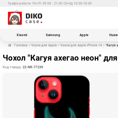
Графік роботи:
Пн-Пт 09:00 - 21:00 Сб-Нд 10:00-18:00
Xiaomi
Samsung
Apple
Huaw
Головна
Чохли для
Apple
Чохли для Apple
iPhone 14
"Кагуя 
Чохол "Кагуя ахегао неон" для
Код товару:
22-NR-77239