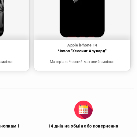
Apple iPhone 14
Чохол "Хелсинг Алукард"
силікон
Матеріал:
Чорний матовий силікон
кнопкам і
14 днів на обмін або повернення