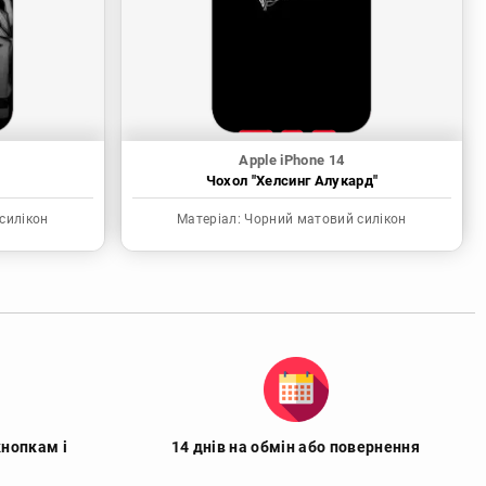
Apple iPhone 14
Чохол "Хелсинг Алукард"
силікон
Матеріал:
Чорний матовий силікон
кнопкам і
14 днів на обмін або повернення