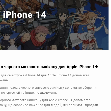
e iPhone 14
з чорного матового силікону для Apple iPhone 14:
л для смартфона iPhone 14 для Apple iPhone 14 допомагає
джень.
тання чохла з чорного матового силікону допомагає зберегти
, потертостей та інших пошкоджень.
 чорного матового силікону для Apple iPhone 14 допомагає
ефону, що особливо важливо для людей, які планують продати