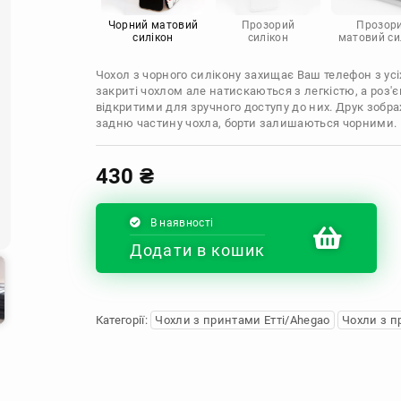
Infinix
Sony
Motorola
Чорний матовий
Прозорий
Прозор
силікон
силікон
матовий си
Чохол з чорного силікону захищає Ваш телефон з усіх
закриті чохлом але натискаються з легкістю, а роз
відкритими для зручного доступу до них. Друк зобр
задню частину чохла, борти залишаються чорними.
430
₴
В наявності
Додати в кошик
Категорії:
Чохли з принтами Етті/Ahegao
Чохли з п