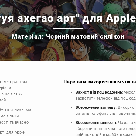
уя ахегао арт" для Appl
Матеріал: Чорний матовий силікон
Переваги використання чохла 
аніме принтом
еріали,
Захист від пошкоджень
: Чохо
 є не тільки
захистити телефон від пошко
лей.
Збереження вигляду
: Викорис
йті DIKOcase, ми
вигляд телефону від подряпин
ємо тільки
ості та вчасно.
Збереження цінності
: Чохол з
зберегти цінність вашого тел
рт" для Apple
свій пристрій в майбутньому.