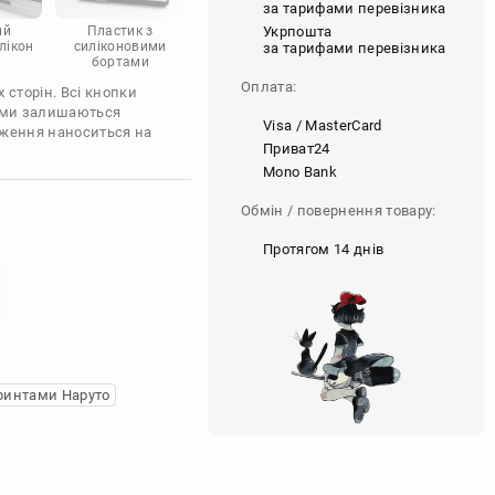
за тарифами перевізника
Укрпошта
ий
Пластик з
лікон
силіконовими
за тарифами перевізника
бортами
Оплата:
 сторін. Всі кнопки
'єми залишаються
Visa / MasterCard
аження наноситься на
Приват24
Mono Bank
Обмін / повернення товару:
Протягом 14 днів
ринтами Наруто