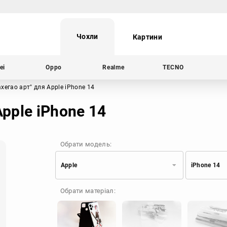
Чохли
Картини
ei
Oppo
Realme
TECNO
ахегао арт"
для Apple iPhone 14
Apple iPhone 14
Обрати модель:
Apple
iPhone 14
Xiaomi
Samsung
Обрати матеріал:
Apple
Huawei
Oppo
Realme
TECNO
ZTE
OnePlus
Google
Doogee