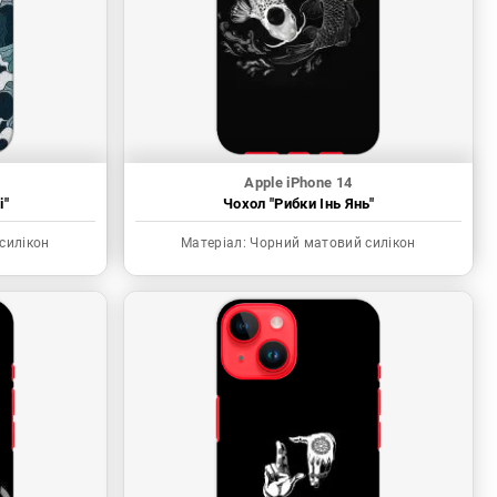
Apple iPhone 14
і"
Чохол "Рибки Інь Янь"
силікон
Матеріал:
Чорний матовий силікон