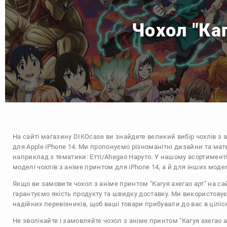
Чохол "Каг
На сайті магазину
DIKOcase
ви знайдете великий вибір чохлів з 
для Apple iPhone 14. Ми пропонуємо різноманітні дизайни та мат
наприклад з тематики:
Етті/Ahegao
Наруто
. У нашому асортименті
моделі чохлів з аніме принтом для iPhone 14, а й для інших моде
Якщо ви замовите чохол з аніме принтом "Кагуя ахегао арт" на са
гарантуємо якість продукту та швидку доставку. Ми використову
надійних перевізників, щоб ваші товари прибували до вас в цілісн
Не зволікайте і замовляйте чохол з аніме принтом "Кагуя ахегао а