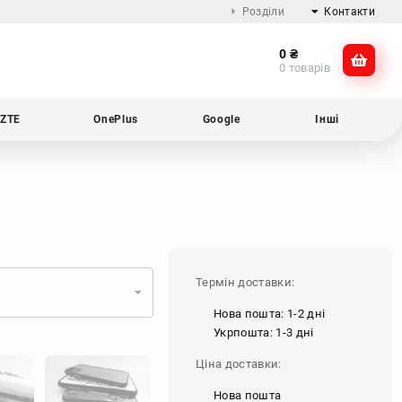
Розділи
Контакти
0
₴
Про компанію
@dikocase
0 товарів
Доставка та оплата
@dikocase
Обмін та повернення
ZTE
OnePlus
Google
Інші
Блог
Термін доставки:
Нова пошта: 1-2 дні
Укрпошта: 1-3 дні
Ціна доставки:
Нова пошта