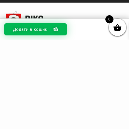
0
Додати в кошик
© DIKOcase 2026
ФОП Карпенко Альона Андріївна
Розділи
Про компанію
Доставка та оплата
Обмін та повернення
Блог
Купити чохли з чорного силікону