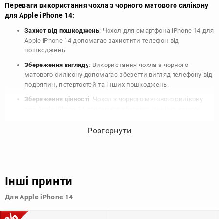
Переваги використання чохла з чорного матового силікону
для Apple iPhone 14:
Захист від пошкоджень
: Чохол для смартфона iPhone 14 для
Apple iPhone 14 допомагає захистити телефон від
пошкоджень.
Збереження вигляду
: Використання чохла з чорного
матового силікону допомагає зберегти вигляд телефону від
подряпин, потертостей та інших пошкоджень.
Збереження цінності
: Чохол з чорного матового силікону
для Apple iPhone 14 допомагає зберегти цінність вашого
телефону, що особливо важливо для людей, які планують
продати свій пристрій в майбутньому.
Розгорнути
Варіативність дизайну
: Наявність великого вибору чохлів
для Apple iPhone 14 з чорного матового силікону дозволяє
підібрати той, що найбільше відповідає вашому стилю та
особистому смаку.
Інші принти
Узагалі, чохол для телефону - це дуже корисний аксесуар, який
Для Apple iPhone 14
допомагає захистити ваш пристрій, зберегти його цінність і
додати зручності в користуванні.