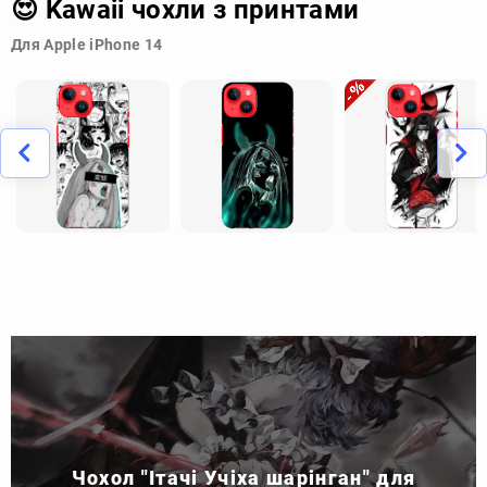
😍 Kawaii чохли з принтами
Для Apple iPhone 14
Чохол "Ітачі Учіха шарінган" для