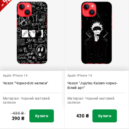
Apple iPhone 14
Apple iPhone 14
Чохол "Чорно-білі написи"
Чохол "Jujutsu Kaisen чорно-
білий арт"
Матеріал:
Чорний матовий
Матеріал:
Чорний матовий
силікон
силікон
430
₴
430
₴
Купити
Купити
390
₴