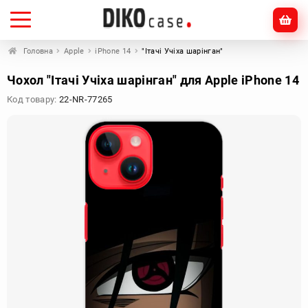
Головна
Apple
iPhone 14
"Ітачі Учіха шарінган"
Чохол "Ітачі Учіха шарінган" для Apple iPhone 14
Код товару:
22-NR-77265