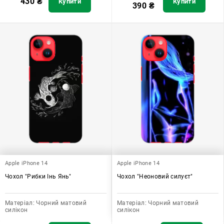
430
₴
Купити
Купити
390
₴
Apple iPhone 14
Apple iPhone 14
Чохол "Рибки Інь Янь"
Чохол "Неоновий силуєт"
Матеріал:
Чорний матовий
Матеріал:
Чорний матовий
силікон
силікон