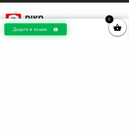
0
Додати в кошик
© DIKOcase 2026
ФОП Карпенко Альона Андріївна
Розділи
Про компанію
Доставка та оплата
Обмін та повернення
Блог
Купити чохли з чорного силікону