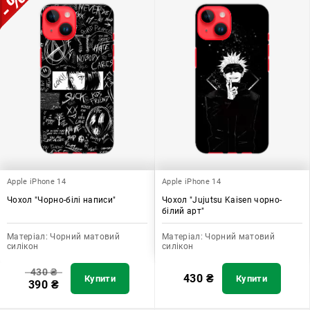
Apple iPhone 14
Apple iPhone 14
Чохол "Чорно-білі написи"
Чохол "Jujutsu Kaisen чорно-
білий арт"
Матеріал:
Чорний матовий
Матеріал:
Чорний матовий
силікон
силікон
430
₴
430
₴
Купити
Купити
390
₴