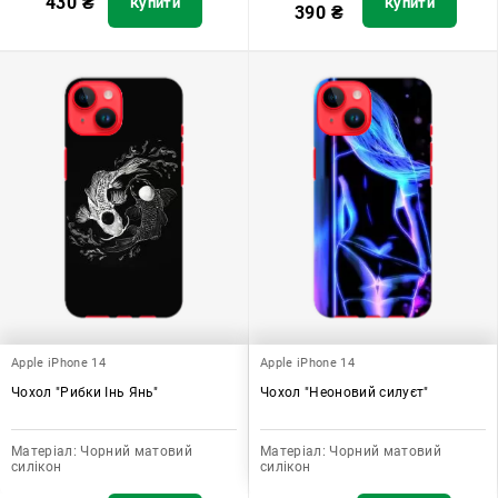
430
₴
Купити
Купити
390
₴
Apple iPhone 14
Apple iPhone 14
Чохол "Рибки Інь Янь"
Чохол "Неоновий силуєт"
Матеріал:
Чорний матовий
Матеріал:
Чорний матовий
силікон
силікон