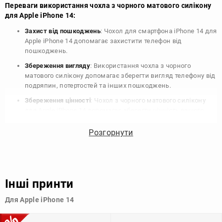
Переваги використання чохла з чорного матового силікону
для Apple iPhone 14:
Захист від пошкоджень
: Чохол для смартфона iPhone 14 для
Apple iPhone 14 допомагає захистити телефон від
пошкоджень.
Збереження вигляду
: Використання чохла з чорного
матового силікону допомагає зберегти вигляд телефону від
подряпин, потертостей та інших пошкоджень.
Збереження цінності
: Чохол з чорного матового силікону
для Apple iPhone 14 допомагає зберегти цінність вашого
телефону, що особливо важливо для людей, які планують
продати свій пристрій в майбутньому.
Розгорнути
Варіативність дизайну
: Наявність великого вибору чохлів
для Apple iPhone 14 з чорного матового силікону дозволяє
підібрати той, що найбільше відповідає вашому стилю та
особистому смаку.
Інші принти
Узагалі, чохол для телефону - це дуже корисний аксесуар, який
Для Apple iPhone 14
допомагає захистити ваш пристрій, зберегти його цінність і
додати зручності в користуванні.