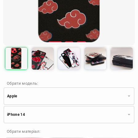
Обрати модель:
Apple
Xiaomi
Samsung
Apple
iPhone 14
Huawei
Oppo
Realme
TECNO
ZTE
OnePlus
Google
Обрати матеріал:
Doogee
Infinix
Sony