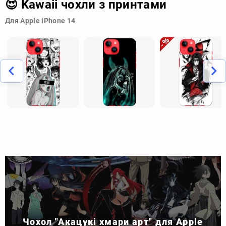
😍 Kawaii чохли з принтами
Для Apple iPhone 14
Чохол "Акацукі хмари арт" для Apple