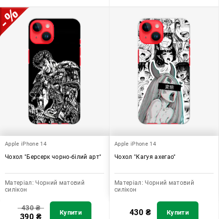
Apple iPhone 14
Apple iPhone 14
Чохол "Берсерк чорно-білий арт"
Чохол "Кагуя ахегао"
Матеріал:
Чорний матовий
Матеріал:
Чорний матовий
силікон
силікон
430
₴
430
₴
Купити
Купити
390
₴