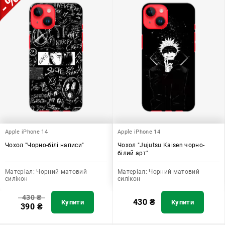
Apple iPhone 14
Apple iPhone 14
Чохол "Чорно-білі написи"
Чохол "Jujutsu Kaisen чорно-
білий арт"
Матеріал:
Чорний матовий
Матеріал:
Чорний матовий
силікон
силікон
430
₴
430
₴
Купити
Купити
390
₴