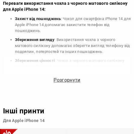
Переваги використання чохла з чорного матового силікону
для Apple iPhone 14:
Захист від пошкоджень
: Чохол для смартфона iPhone 14 для
Apple iPhone 14 допомагає захистити телефон від
пошкоджень.
Збереження вигляду
: Використання чохла з чорного
матового силікону допомагає зберегти вигляд телефону від
подряпин, потертостей та інших пошкоджень.
Збереження цінності
: Чохол з чорного матового силікону
для Apple iPhone 14 допомагає зберегти цінність вашого
телефону, що особливо важливо для людей, які планують
продати свій пристрій в майбутньому.
Розгорнути
Варіативність дизайну
: Наявність великого вибору чохлів
для Apple iPhone 14 з чорного матового силікону дозволяє
підібрати той, що найбільше відповідає вашому стилю та
особистому смаку.
Інші принти
Узагалі, чохол для телефону - це дуже корисний аксесуар, який
Для Apple iPhone 14
допомагає захистити ваш пристрій, зберегти його цінність і
додати зручності в користуванні.