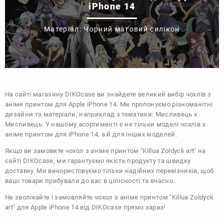
iPhone 14
Матеріал: Чорний матовий силікон
На сайті магазину
DIKOcase
ви знайдете великий вибір чохлів з
аніме принтом для Apple iPhone 14. Ми пропонуємо різноманітні
дизайни та матеріали, наприклад з тематики:
Мисливець х
Мисливець
. У нашому асортименті є не тільки моделі чохлів з
аніме принтом для iPhone 14, а й для інших моделей.
Якщо ви замовите чохол з аніме принтом "Killua Zoldyck art" на
сайті DIKOcase, ми гарантуємо якість продукту та швидку
доставку. Ми використовуємо тільки надійних перевізників, щоб
ваші товари прибували до вас в цілісності та вчасно.
Не зволікайте і замовляйте чохол з аніме принтом "Killua Zoldyck
art" для Apple iPhone 14 від DIKOcase прямо зараз!