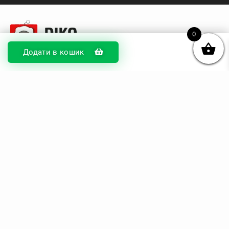
0
Додати в кошик
© DIKOcase 2026
ФОП Карпенко Альона Андріївна
Розділи
Про компанію
Доставка та оплата
Обмін та повернення
Блог
Купити чохли з чорного силікону