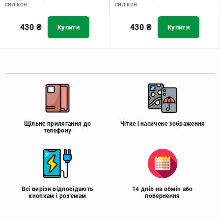
силікон
силікон
430
₴
430
₴
Купити
Купити
Щільне прилягання до
Чітке і насичене зображення
телефону
Всі вирізи відповідають
14 днів на обмін або
кнопкам і роз'ємам
повернення