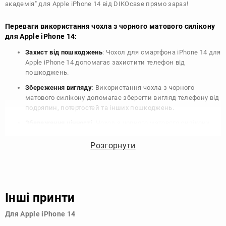
академія" для Apple iPhone 14 від DIKOcase прямо зараз!
Переваги використання чохла з чорного матового силікону
для Apple iPhone 14:
Захист від пошкоджень
: Чохол для смартфона iPhone 14 для
Apple iPhone 14 допомагає захистити телефон від
пошкоджень.
Збереження вигляду
: Використання чохла з чорного
матового силікону допомагає зберегти вигляд телефону від
подряпин, потертостей та інших пошкоджень.
Збереження цінності
: Чохол з чорного матового силікону
для Apple iPhone 14 допомагає зберегти цінність вашого
телефону, що особливо важливо для людей, які планують
Розгорнути
продати свій пристрій в майбутньому.
Варіативність дизайну
: Наявність великого вибору чохлів
для Apple iPhone 14 з чорного матового силікону дозволяє
підібрати той, що найбільше відповідає вашому стилю та
Інші принти
особистому смаку.
Для Apple iPhone 14
Узагалі, чохол для телефону - це дуже корисний аксесуар, який
допомагає захистити ваш пристрій, зберегти його цінність і