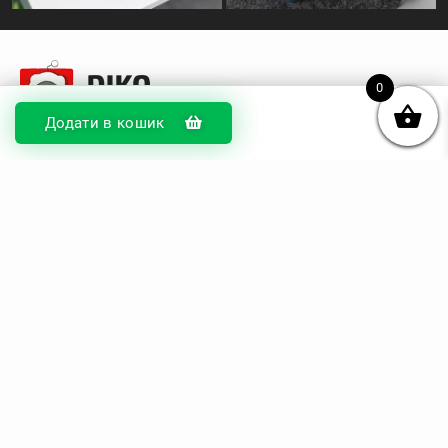
0
Додати в кошик
© DIKOcase 2026
ФОП Карпенко Альона Андріївна
Розділи
Про компанію
Доставка та оплата
Обмін та повернення
Блог