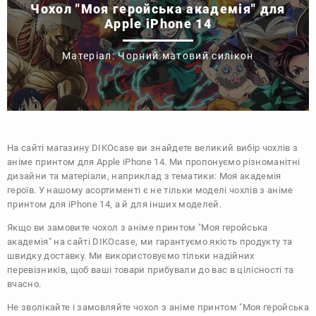
Чохол "Моя геройська академія" для
Apple iPhone 14
Матеріал: Чорний матовий силікон
На сайті магазину
DIKOcase
ви знайдете великий вибір чохлів з
аніме принтом для Apple iPhone 14. Ми пропонуємо різноманітні
дизайни та матеріали, наприклад з тематики:
Моя академія
героїв
. У нашому асортименті є не тільки моделі чохлів з аніме
принтом для iPhone 14, а й для інших моделей.
Якщо ви замовите чохол з аніме принтом "Моя геройська
академія" на сайті DIKOcase, ми гарантуємо якість продукту та
швидку доставку. Ми використовуємо тільки надійних
перевізників, щоб ваші товари прибували до вас в цілісності та
вчасно.
Не зволікайте і замовляйте чохол з аніме принтом "Моя геройська