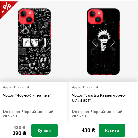
додати зручності в користуванні.
Apple iPhone 14
Apple iPhone 14
Чохол "Чорно-білі написи"
Чохол "Jujutsu Kaisen чорно-
білий арт"
Матеріал:
Чорний матовий
Матеріал:
Чорний матовий
силікон
силікон
430
₴
430
₴
Купити
Купити
390
₴