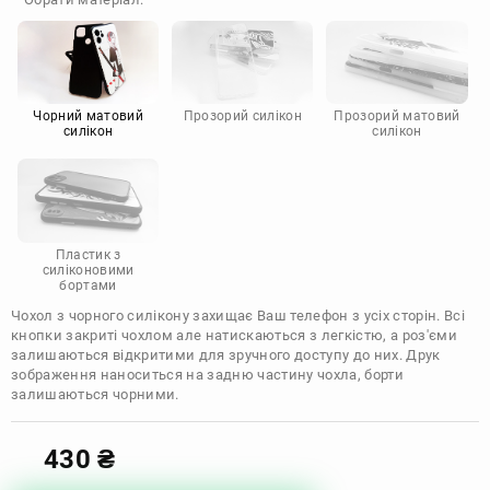
Doogee
Infinix
Sony
Motorola
Чорний матовий
Прозорий силікон
Прозорий матовий
силікон
силікон
Пластик з
силіконовими
бортами
Чохол з чорного силікону захищає Ваш телефон з усіх сторін. Всі
кнопки закриті чохлом але натискаються з легкістю, а роз'єми
залишаються відкритими для зручного доступу до них. Друк
зображення наноситься на задню частину чохла, борти
залишаються чорними.
430
₴