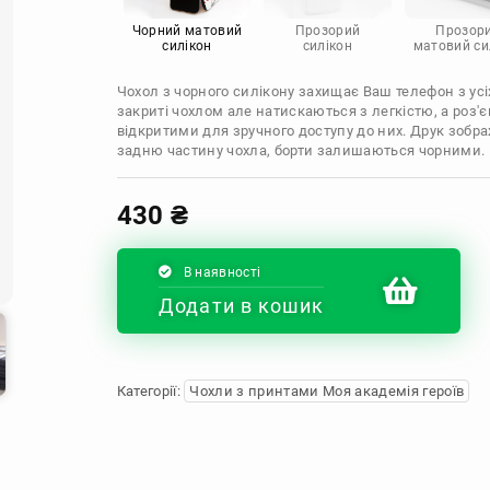
Infinix
Sony
Motorola
Чорний матовий
Прозорий
Прозор
силікон
силікон
матовий си
Чохол з чорного силікону захищає Ваш телефон з усіх
закриті чохлом але натискаються з легкістю, а роз
відкритими для зручного доступу до них. Друк зобр
задню частину чохла, борти залишаються чорними.
430
₴
В наявності
Додати в кошик
Категорії:
Чохли з принтами Моя академія героїв