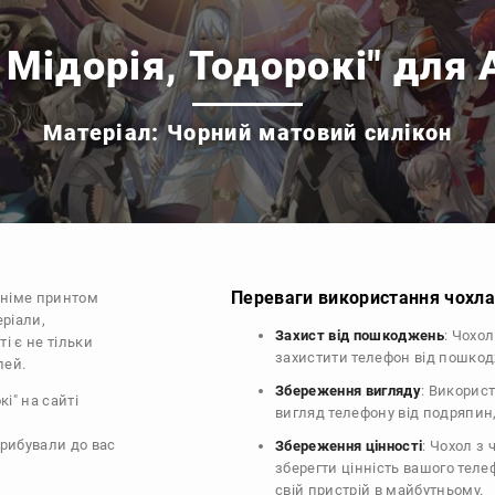
 Мідорія, Тодорокі" для 
Матеріал: Чорний матовий силікон
Переваги використання чохла 
аніме принтом
еріали,
Захист від пошкоджень
: Чохо
і є не тільки
захистити телефон від пошко
лей.
Збереження вигляду
: Викорис
і" на сайті
вигляд телефону від подряпин
прибували до вас
Збереження цінності
: Чохол з
зберегти цінність вашого тел
свій пристрій в майбутньому.