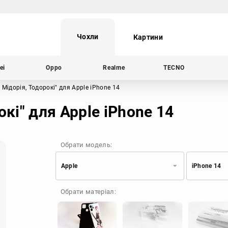
Чохли
Картини
ei
Oppo
Realme
TECNO
, Мідорія, Тодорокі"
для Apple iPhone 14
окі" для Apple iPhone 14
Обрати модель:
Apple
iPhone 14
Xiaomi
Samsung
Обрати матеріал:
Apple
Huawei
Oppo
Realme
TECNO
ZTE
OnePlus
Google
Doogee