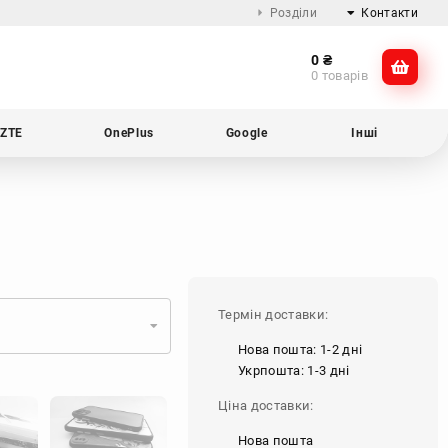
Розділи
Контакти
0
₴
Про компанію
@dikocase
0 товарів
Доставка та оплата
@dikocase
Обмін та повернення
ZTE
OnePlus
Google
Інші
Блог
Термін доставки:
Нова пошта: 1-2 дні
Укрпошта: 1-3 дні
Ціна доставки:
Нова пошта