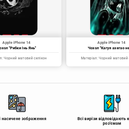
Apple iPhone 14
Apple iPhone 14
охол "Рибки Інь Янь"
Чохол "Кагуя ахегао н
л:
Чорний матовий силікон
Матеріал:
Чорний матовий 
 і насичене зображення
Всі вирізи відповідають 
роз'ємам