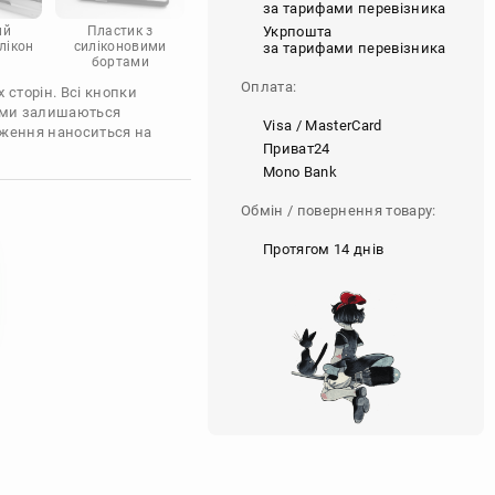
за тарифами перевізника
Укрпошта
ий
Пластик з
лікон
силіконовими
за тарифами перевізника
бортами
Оплата:
 сторін. Всі кнопки
'єми залишаються
Visa / MasterCard
аження наноситься на
Приват24
Mono Bank
Обмін / повернення товару:
Протягом 14 днів