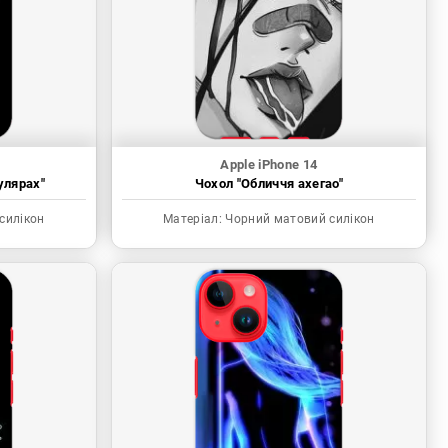
Apple iPhone 14
улярах"
Чохол "Обличчя ахегао"
силікон
Матеріал:
Чорний матовий силікон