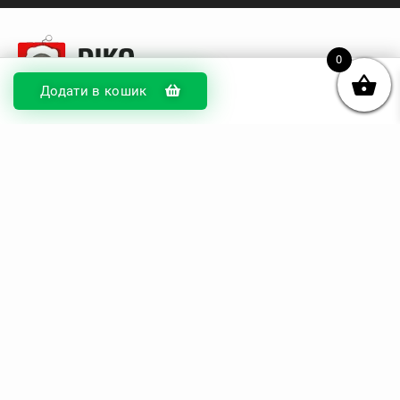
0
Додати в кошик
© DIKOcase 2026
ФОП Карпенко Альона Андріївна
Розділи
Про компанію
Доставка та оплата
Обмін та повернення
Блог
Купити чохли з чорного силікону