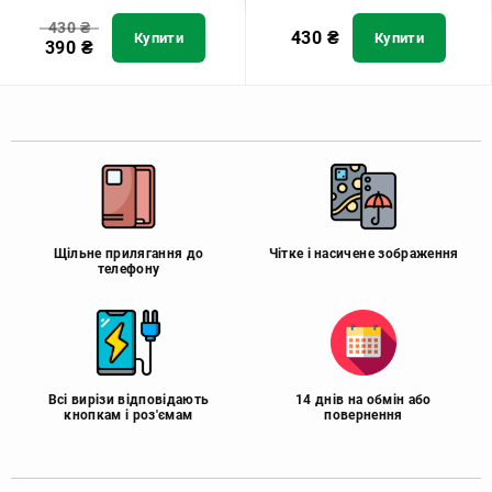
430
₴
430
₴
Купити
Купити
390
₴
Щільне прилягання до
Чітке і насичене зображення
телефону
Всі вирізи відповідають
14 днів на обмін або
кнопкам і роз'ємам
повернення