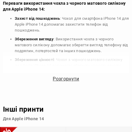
Переваги використання чохла з чорного матового силікону
для Apple iPhone 14:
Захист від пошкоджень
: Чохол для смартфона iPhone 14 для
Apple iPhone 14 допомагає захистити телефон від
пошкоджень.
Збереження вигляду
: Використання чохла з чорного
матового силікону допомагає зберегти вигляд телефону від
подряпин, потертостей та інших пошкоджень.
Збереження цінності
: Чохол з чорного матового силікону
для Apple iPhone 14 допомагає зберегти цінність вашого
телефону, що особливо важливо для людей, які планують
продати свій пристрій в майбутньому.
Розгорнути
Варіативність дизайну
: Наявність великого вибору чохлів
для Apple iPhone 14 з чорного матового силікону дозволяє
підібрати той, що найбільше відповідає вашому стилю та
особистому смаку.
Інші принти
Узагалі, чохол для телефону - це дуже корисний аксесуар, який
Для Apple iPhone 14
допомагає захистити ваш пристрій, зберегти його цінність і
додати зручності в користуванні.