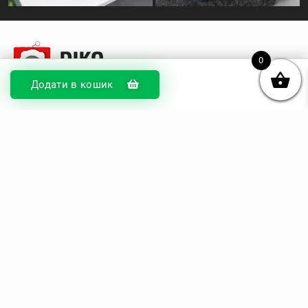
0
Додати в кошик
© DIKOcase 2026
ФОП Карпенко Альона Андріївна
Розділи
Про компанію
Доставка та оплата
Обмін та повернення
Блог