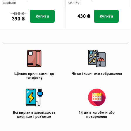
силікон
силікон
430
₴
430
₴
Купити
Купити
390
₴
Щільне прилягання до
Чітке і насичене зображення
телефону
Всі вирізи відповідають
14 днів на обмін або
кнопкам і роз'ємам
повернення