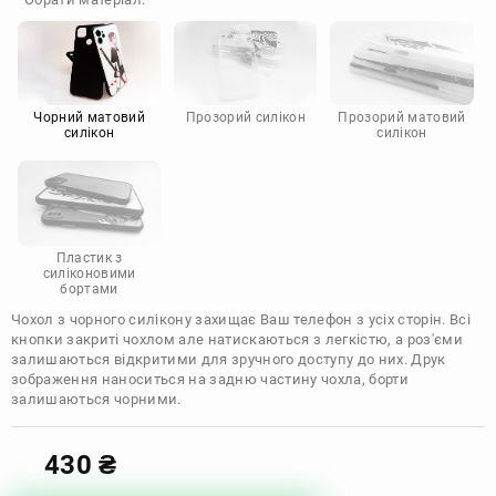
Doogee
Infinix
Sony
Motorola
Чорний матовий
Прозорий силікон
Прозорий матовий
силікон
силікон
Пластик з
силіконовими
бортами
Чохол з чорного силікону захищає Ваш телефон з усіх сторін. Всі
кнопки закриті чохлом але натискаються з легкістю, а роз'єми
залишаються відкритими для зручного доступу до них. Друк
зображення наноситься на задню частину чохла, борти
залишаються чорними.
430
₴