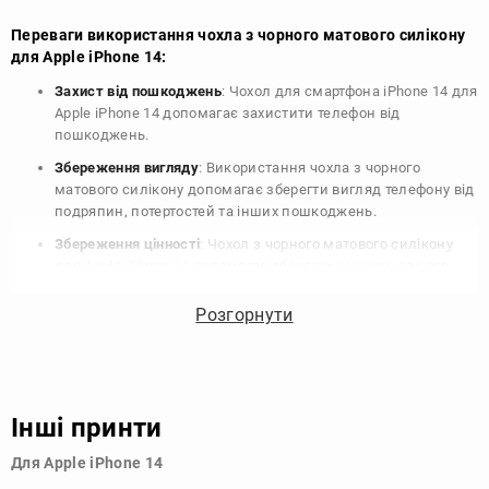
Переваги використання чохла з чорного матового силікону
для Apple iPhone 14:
Захист від пошкоджень
: Чохол для смартфона iPhone 14 для
Apple iPhone 14 допомагає захистити телефон від
пошкоджень.
Збереження вигляду
: Використання чохла з чорного
матового силікону допомагає зберегти вигляд телефону від
подряпин, потертостей та інших пошкоджень.
Збереження цінності
: Чохол з чорного матового силікону
для Apple iPhone 14 допомагає зберегти цінність вашого
телефону, що особливо важливо для людей, які планують
продати свій пристрій в майбутньому.
Розгорнути
Варіативність дизайну
: Наявність великого вибору чохлів
для Apple iPhone 14 з чорного матового силікону дозволяє
підібрати той, що найбільше відповідає вашому стилю та
особистому смаку.
Інші принти
Узагалі, чохол для телефону - це дуже корисний аксесуар, який
Для Apple iPhone 14
допомагає захистити ваш пристрій, зберегти його цінність і
додати зручності в користуванні.