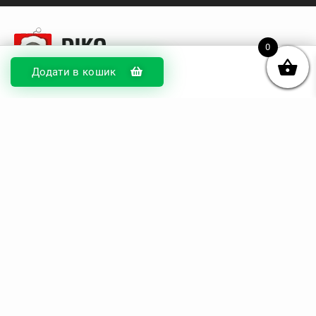
0
Додати в кошик
© DIKOcase 2026
ФОП Карпенко Альона Андріївна
Розділи
Про компанію
Доставка та оплата
Обмін та повернення
Блог
Купити чохли з чорного силікону