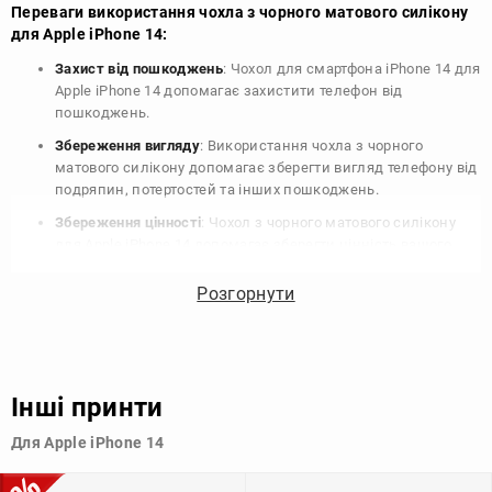
Переваги використання чохла з чорного матового силікону
для Apple iPhone 14:
Захист від пошкоджень
: Чохол для смартфона iPhone 14 для
Apple iPhone 14 допомагає захистити телефон від
пошкоджень.
Збереження вигляду
: Використання чохла з чорного
матового силікону допомагає зберегти вигляд телефону від
подряпин, потертостей та інших пошкоджень.
Збереження цінності
: Чохол з чорного матового силікону
для Apple iPhone 14 допомагає зберегти цінність вашого
телефону, що особливо важливо для людей, які планують
продати свій пристрій в майбутньому.
Розгорнути
Варіативність дизайну
: Наявність великого вибору чохлів
для Apple iPhone 14 з чорного матового силікону дозволяє
підібрати той, що найбільше відповідає вашому стилю та
особистому смаку.
Інші принти
Узагалі, чохол для телефону - це дуже корисний аксесуар, який
Для Apple iPhone 14
допомагає захистити ваш пристрій, зберегти його цінність і
додати зручності в користуванні.