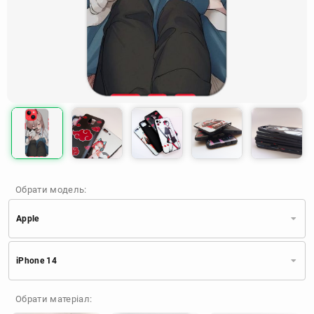
Обрати модель:
Apple
Xiaomi
Samsung
Apple
iPhone 14
Huawei
Oppo
Realme
TECNO
ZTE
OnePlus
Google
Обрати матеріал:
Doogee
Infinix
Sony