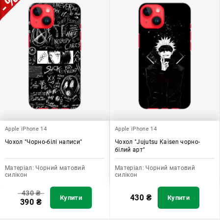
Apple iPhone 14
Apple iPhone 14
Чохол "Чорно-білі написи"
Чохол "Jujutsu Kaisen чорно-
білий арт"
Матеріал:
Чорний матовий
Матеріал:
Чорний матовий
силікон
силікон
430
₴
430
₴
Купити
Купити
390
₴