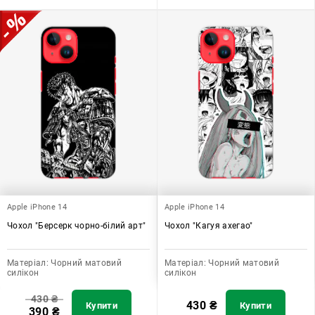
Apple iPhone 14
Apple iPhone 14
Чохол "Берсерк чорно-білий арт"
Чохол "Кагуя ахегао"
Матеріал:
Чорний матовий
Матеріал:
Чорний матовий
силікон
силікон
430
₴
430
₴
Купити
Купити
390
₴