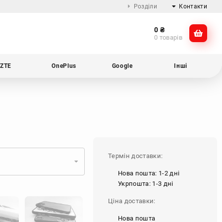
Розділи
Контакти
0
₴
Про компанію
@dikocase
0 товарів
Доставка та оплата
@dikocase
Обмін та повернення
ZTE
OnePlus
Google
Інші
Блог
Термін доставки:
Нова пошта: 1-2 дні
Укрпошта: 1-3 дні
Ціна доставки:
Нова пошта