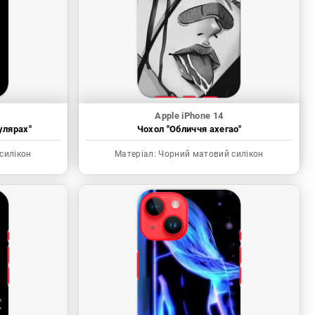
Apple iPhone 14
улярах"
Чохол "Обличчя ахегао"
силікон
Матеріал:
Чорний матовий силікон