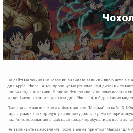
Чохол
На сайті магазину
DIKOcase
ви знайдете великий вибір чохлів з 
для Apple iPhone 14. Ми пропонуємо різноманітні дизайни та мат
наприклад з тематики:
Людина-бензопила
. У нашому асортимент
моделі чохлів з аніме принтом для iPhone 14, а й для інших моде
Якщо ви замовите чохол з аніме принтом "Макіма" на сайті DIKO
гарантуємо якість продукту та швидку доставку. Ми використову
надійних перевізників, щоб ваші товари прибували до вас в цілісн
Не зволікайте і замовляйте чохол з аніме принтом "Макіма" для A