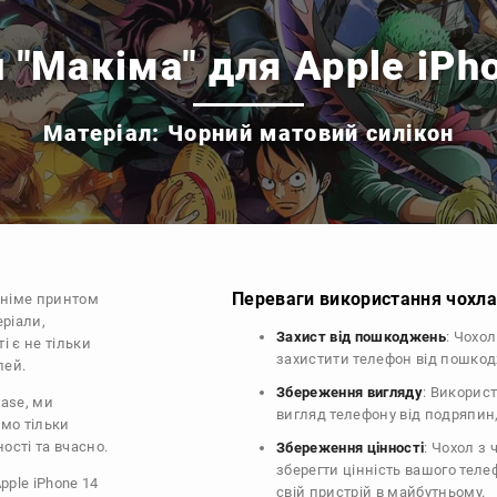
 "Макіма" для Apple iPh
Матеріал: Чорний матовий силікон
Переваги використання чохла 
аніме принтом
еріали,
Захист від пошкоджень
: Чохо
і є не тільки
захистити телефон від пошко
лей.
Збереження вигляду
: Викорис
case, ми
вигляд телефону від подряпин
ємо тільки
ості та вчасно.
Збереження цінності
: Чохол з
зберегти цінність вашого тел
pple iPhone 14
свій пристрій в майбутньому.