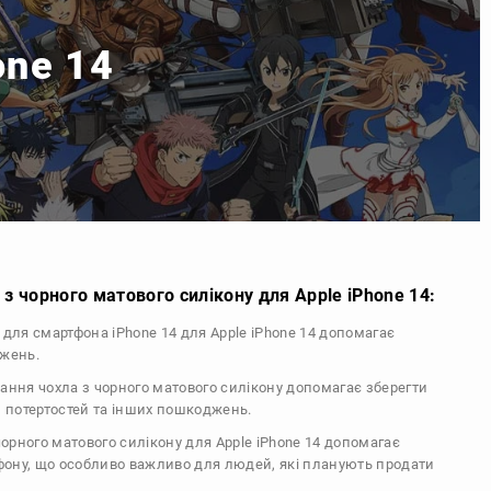
one 14
з чорного матового силікону для Apple iPhone 14:
л для смартфона iPhone 14 для Apple iPhone 14 допомагає
джень.
тання чохла з чорного матового силікону допомагає зберегти
, потертостей та інших пошкоджень.
 чорного матового силікону для Apple iPhone 14 допомагає
ефону, що особливо важливо для людей, які планують продати