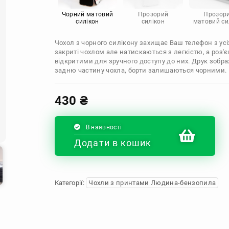
Infinix
Sony
Motorola
Чорний матовий
Прозорий
Прозор
силікон
силікон
матовий си
Чохол з чорного силікону захищає Ваш телефон з усіх
закриті чохлом але натискаються з легкістю, а роз
відкритими для зручного доступу до них. Друк зобр
задню частину чохла, борти залишаються чорними.
430
₴
В наявності
Додати в кошик
Категорії:
Чохли з принтами Людина-бензопила