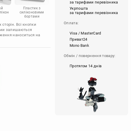
за тарифами перевізника
Укрпошта
ий
Пластик з
лікон
силіконовими
за тарифами перевізника
бортами
Оплата:
 сторін. Всі кнопки
'єми залишаються
Visa / MasterCard
аження наноситься на
Приват24
Mono Bank
Обмін / повернення товару:
Протягом 14 днів