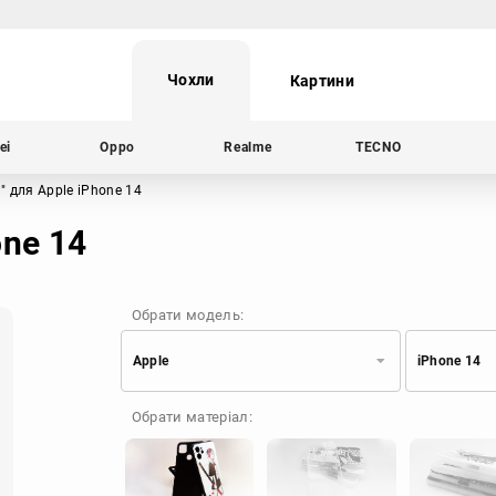
Чохли
Картини
ei
Oppo
Realme
TECNO
а"
для Apple iPhone 14
one 14
Обрати модель:
Apple
iPhone 14
Xiaomi
Samsung
Обрати матеріал:
Apple
Huawei
Oppo
Realme
TECNO
ZTE
OnePlus
Google
Doogee