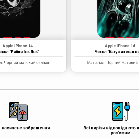
Apple iPhone 14
Apple iPhone 14
охол "Рибки Інь Янь"
Чохол "Кагуя ахегао н
л:
Чорний матовий силікон
Матеріал:
Чорний матовий 
 і насичене зображення
Всі вирізи відповідають 
роз'ємам