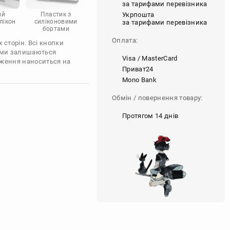
за тарифами перевізника
Укрпошта
ий
Пластик з
лікон
силіконовими
за тарифами перевізника
бортами
Оплата:
 сторін. Всі кнопки
'єми залишаються
Visa / MasterCard
аження наноситься на
Приват24
Mono Bank
Обмін / повернення товару:
Протягом 14 днів