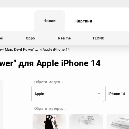
Чохли
Картини
ei
Oppo
Realme
TECNO
aw Man: Devil Power"
для Apple iPhone 14
wer" для Apple iPhone 14
Обрати модель:
Apple
iPhone 14
Xiaomi
Samsung
Обрати матеріал:
Apple
Huawei
Oppo
Realme
TECNO
ZTE
OnePlus
Google
Doogee