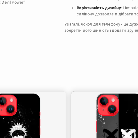
 Devil Power"
Варіативність дизайну
: Наявні
силікону дозволяє підібрати т
Узагалі, чохол для телефону - це ду
зберегти його цінність і додати зручн