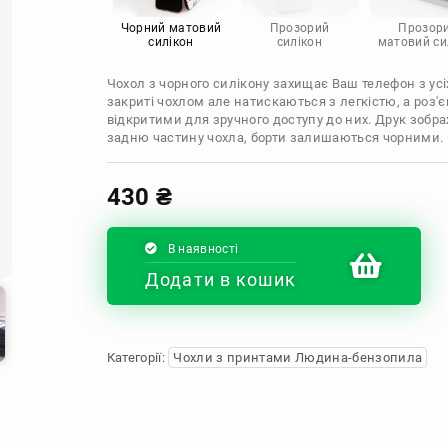
Infinix
Sony
Motorola
Чорний матовий
Прозорий
Прозор
силікон
силікон
матовий си
Чохол з чорного силікону захищає Ваш телефон з усіх
закриті чохлом але натискаються з легкістю, а роз
відкритими для зручного доступу до них. Друк зобр
задню частину чохла, борти залишаються чорними.
430
₴
В наявності
Додати в кошик
Категорії:
Чохли з принтами Людина-бензопила