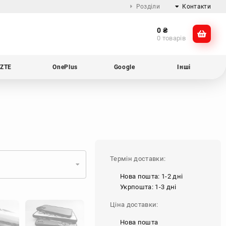
Розділи
Контакти
0
₴
Про компанію
@dikocase
0 товарів
Доставка та оплата
@dikocase
Обмін та повернення
ZTE
OnePlus
Google
Інші
Блог
Термін доставки:
Нова пошта: 1-2 дні
Укрпошта: 1-3 дні
Ціна доставки:
Нова пошта