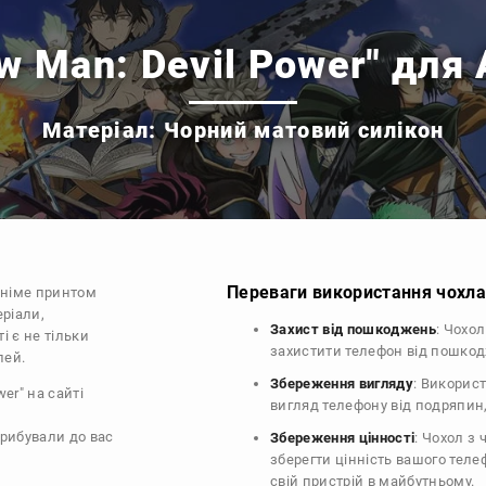
w Man: Devil Power" для 
Матеріал: Чорний матовий силікон
Переваги використання чохла 
аніме принтом
еріали,
Захист від пошкоджень
: Чохо
і є не тільки
захистити телефон від пошко
лей.
Збереження вигляду
: Викорис
er" на сайті
вигляд телефону від подряпин
прибували до вас
Збереження цінності
: Чохол з
зберегти цінність вашого тел
свій пристрій в майбутньому.