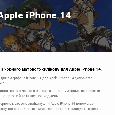
Apple iPhone 14
з чорного матового силікону для Apple iPhone 14:
л для смартфона iPhone 14 для Apple iPhone 14 допомагає
джень.
тання чохла з чорного матового силікону допомагає зберегти
, потертостей та інших пошкоджень.
 чорного матового силікону для Apple iPhone 14 допомагає
ефону, що особливо важливо для людей, які планують продати