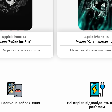
Apple iPhone 14
Apple iPhone 14
охол "Рибки Інь Янь"
Чохол "Кагуя ахегао н
л:
Чорний матовий силікон
Матеріал:
Чорний матовий 
 і насичене зображення
Всі вирізи відповідають 
роз'ємам