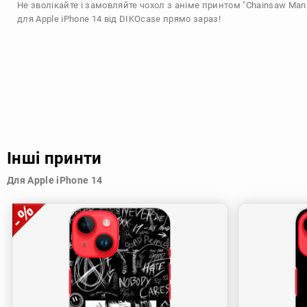
Не зволікайте і замовляйте чохол з аніме принтом "Chainsaw Man:
для Apple iPhone 14 від DIKOcase прямо зараз!
Інші принти
Для Apple iPhone 14