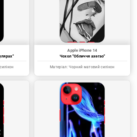
Apple iPhone 14
улярах"
Чохол "Обличчя ахегао"
силікон
Матеріал:
Чорний матовий силікон