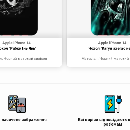
Apple iPhone 14
Apple iPhone 14
охол "Рибки Інь Янь"
Чохол "Кагуя ахегао н
л:
Чорний матовий силікон
Матеріал:
Чорний матовий 
 і насичене зображення
Всі вирізи відповідають 
роз'ємам