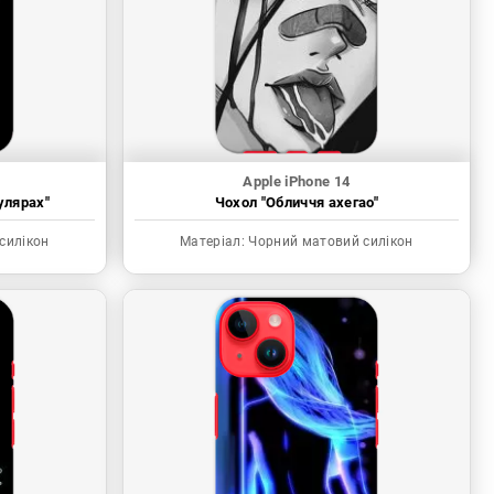
Apple iPhone 14
улярах"
Чохол "Обличчя ахегао"
силікон
Матеріал:
Чорний матовий силікон