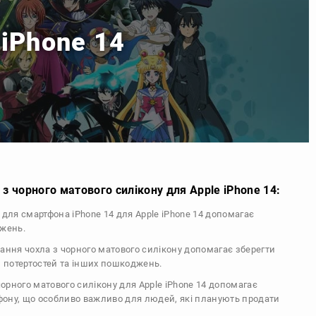
 iPhone 14
з чорного матового силікону для Apple iPhone 14:
л для смартфона iPhone 14 для Apple iPhone 14 допомагає
джень.
тання чохла з чорного матового силікону допомагає зберегти
, потертостей та інших пошкоджень.
 чорного матового силікону для Apple iPhone 14 допомагає
ефону, що особливо важливо для людей, які планують продати