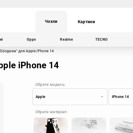
Чохли
Картини
ei
Oppo
Realme
TECNO
 Edogawa"
для Apple iPhone 14
ple iPhone 14
Обрати модель:
Apple
iPhone 14
Xiaomi
Samsung
Обрати матеріал:
Apple
Huawei
Oppo
Realme
TECNO
ZTE
OnePlus
Google
Doogee