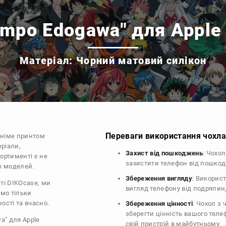
mpo Edogawa" для Apple
Матеріал: Чорний матовий силікон
Переваги використання чохла 
аніме принтом
еріали,
Захист від пошкоджень
: Чохо
сортименті є не
захистити телефон від пошко
их моделей.
Збереження вигляду
: Викорис
ті DIKOcase, ми
вигляд телефону від подряпин
ємо тільки
ості та вчасно.
Збереження цінності
: Чохол з
зберегти цінність вашого тел
a" для Apple
свій пристрій в майбутньому.