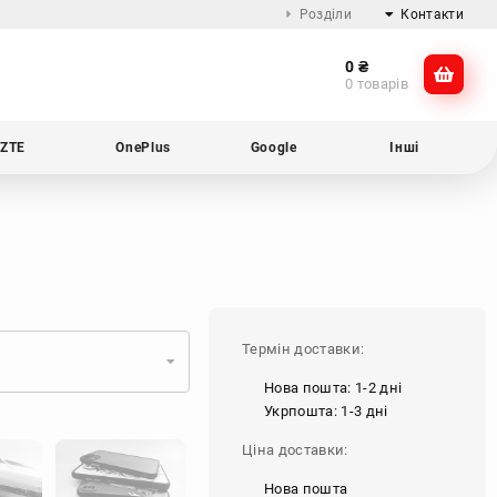
Розділи
Контакти
0
₴
Про компанію
@dikocase
0 товарів
Доставка та оплата
@dikocase
Обмін та повернення
ZTE
OnePlus
Google
Інші
Блог
Термін доставки:
Нова пошта: 1-2 дні
Укрпошта: 1-3 дні
Ціна доставки:
Нова пошта