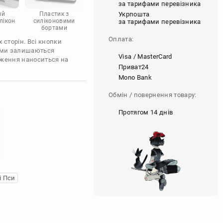
за тарифами перевізника
Укрпошта
ий
Пластик з
лікон
силіконовими
за тарифами перевізника
бортами
Оплата:
 сторін. Всі кнопки
'єми залишаються
Visa / MasterCard
аження наноситься на
Приват24
Mono Bank
Обмін / повернення товару:
Протягом 14 днів
і Пси