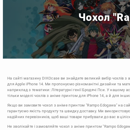
Чохол "Ra
На сайті магазину
DIKOcase
ви знайдете великий вибір чохлів з 
для Apple iPhone 14. Ми пропонуємо різноманітні дизайни та мат
наприклад з тематики:
Літературні генії Бродячі Пси
. У нашому а
тільки моделі чохлів з аніме принтом для iPhone 14, а й для інш
Якщо ви замовите чохол з аніме принтом "Rampo Edogawa" на сай
гарантуємо якість продукту та швидку доставку. Ми використову
надійних перевізників, щоб ваші товари прибували до вас в цілісн
Не зволікайте і замовляйте чохол з аніме принтом "Rampo Edogaw