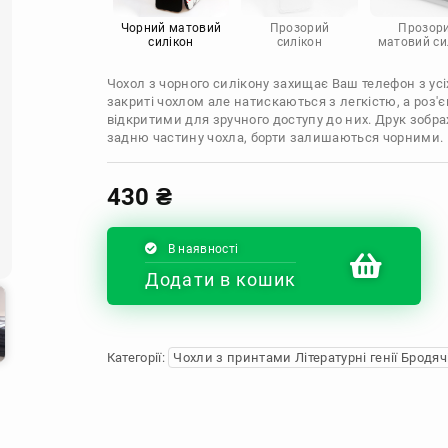
Infinix
Sony
Motorola
Чорний матовий
Прозорий
Прозор
силікон
силікон
матовий си
Чохол з чорного силікону захищає Ваш телефон з усіх
закриті чохлом але натискаються з легкістю, а роз
відкритими для зручного доступу до них. Друк зобр
задню частину чохла, борти залишаються чорними.
430
₴
В наявності
Додати в кошик
Категорії:
Чохли з принтами Літературні генії Бродяч