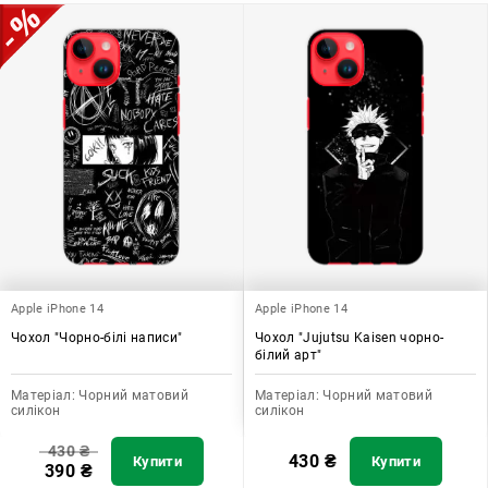
Apple iPhone 14
Apple iPhone 14
Чохол "Чорно-білі написи"
Чохол "Jujutsu Kaisen чорно-
білий арт"
Матеріал:
Чорний матовий
Матеріал:
Чорний матовий
силікон
силікон
430
₴
430
₴
Купити
Купити
390
₴