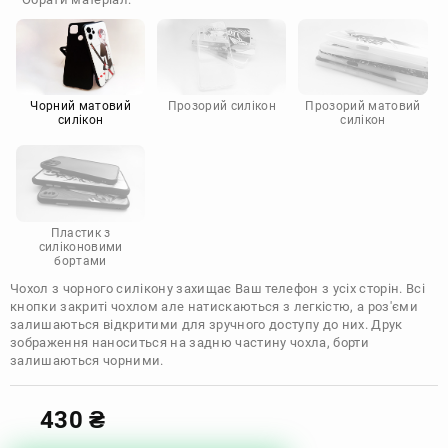
Doogee
Infinix
Sony
Motorola
Чорний матовий
Прозорий силікон
Прозорий матовий
силікон
силікон
Пластик з
силіконовими
бортами
Чохол з чорного силікону захищає Ваш телефон з усіх сторін. Всі
кнопки закриті чохлом але натискаються з легкістю, а роз'єми
залишаються відкритими для зручного доступу до них. Друк
зображення наноситься на задню частину чохла, борти
залишаються чорними.
430
₴