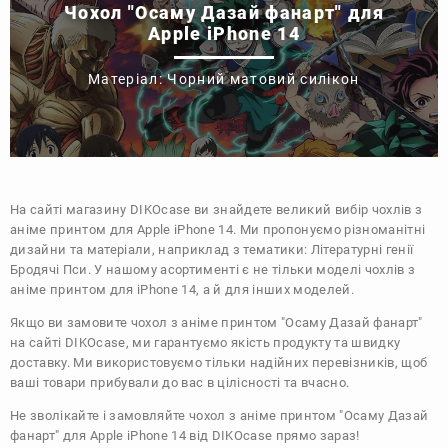
Чохол "Осаму Дазай фанарт" для
Apple iPhone 14
Матеріал: Чорний матовий силікон
На сайті магазину
DIKOcase
ви знайдете великий вибір чохлів з
аніме принтом для Apple iPhone 14. Ми пропонуємо різноманітні
дизайни та матеріали, наприклад з тематики:
Літературні генії
Бродячі Пси
. У нашому асортименті є не тільки моделі чохлів з
аніме принтом для iPhone 14, а й для інших моделей.
Якщо ви замовите чохол з аніме принтом "Осаму Дазай фанарт"
на сайті DIKOcase, ми гарантуємо якість продукту та швидку
доставку. Ми використовуємо тільки надійних перевізників, щоб
ваші товари прибували до вас в цілісності та вчасно.
Не зволікайте і замовляйте чохол з аніме принтом "Осаму Дазай
фанарт" для Apple iPhone 14 від DIKOcase прямо зараз!