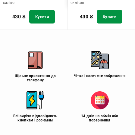
силікон
силікон
430
₴
430
₴
Купити
Купити
Щільне прилягання до
Чітке і насичене зображення
телефону
Всі вирізи відповідають
14 днів на обмін або
кнопкам і роз'ємам
повернення