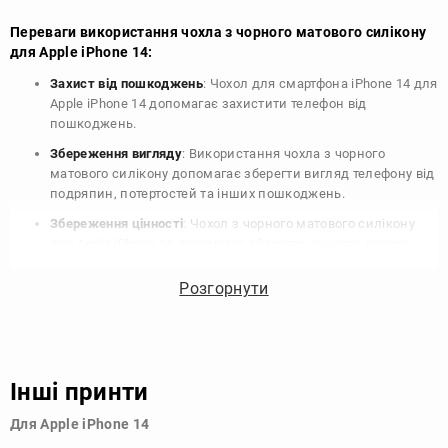
Переваги використання чохла з чорного матового силікону
для Apple iPhone 14:
Захист від пошкоджень
: Чохол для смартфона iPhone 14 для
Apple iPhone 14 допомагає захистити телефон від
пошкоджень.
Збереження вигляду
: Використання чохла з чорного
матового силікону допомагає зберегти вигляд телефону від
подряпин, потертостей та інших пошкоджень.
Збереження цінності
: Чохол з чорного матового силікону
для Apple iPhone 14 допомагає зберегти цінність вашого
телефону, що особливо важливо для людей, які планують
продати свій пристрій в майбутньому.
Розгорнути
Варіативність дизайну
: Наявність великого вибору чохлів
для Apple iPhone 14 з чорного матового силікону дозволяє
підібрати той, що найбільше відповідає вашому стилю та
особистому смаку.
Інші принти
Узагалі, чохол для телефону - це дуже корисний аксесуар, який
Для Apple iPhone 14
допомагає захистити ваш пристрій, зберегти його цінність і
додати зручності в користуванні.