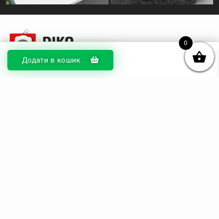
0
Додати в кошик
© DIKOcase 2026
ФОП Карпенко Альона Андріївна
Розділи
Про компанію
Доставка та оплата
Обмін та повернення
Блог