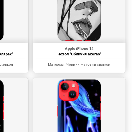
Apple iPhone 14
улярах"
Чохол "Обличчя ахегао"
силікон
Матеріал:
Чорний матовий силікон