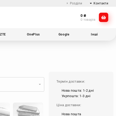
Розділи
Контакти
0
₴
Про компанію
@dikocase
0 товарів
Доставка та оплата
@dikocase
Обмін та повернення
ZTE
OnePlus
Google
Інші
Блог
Термін доставки:
Нова пошта: 1-2 дні
Укрпошта: 1-3 дні
Ціна доставки:
Нова пошта