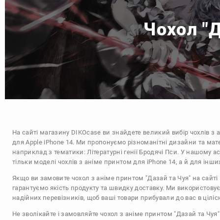
Чохол "Д
На сайті магазину
DIKOcase
ви знайдете великий вибір чохлів з 
для Apple iPhone 14. Ми пропонуємо різноманітні дизайни та мат
наприклад з тематики:
Літературні генії Бродячі Пси
. У нашому а
тільки моделі чохлів з аніме принтом для iPhone 14, а й для інш
Якщо ви замовите чохол з аніме принтом "Дазай та Чуя" на сайті
гарантуємо якість продукту та швидку доставку. Ми використову
надійних перевізників, щоб ваші товари прибували до вас в цілісн
Не зволікайте і замовляйте чохол з аніме принтом "Дазай та Чуя"