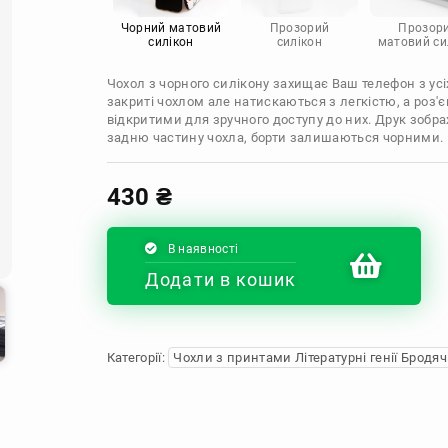
Infinix
Sony
Motorola
Чорний матовий
Прозорий
Прозор
силікон
силікон
матовий си
Чохол з чорного силікону захищає Ваш телефон з усіх
закриті чохлом але натискаються з легкістю, а роз
відкритими для зручного доступу до них. Друк зобр
задню частину чохла, борти залишаються чорними.
430
₴
В наявності
Додати в кошик
Категорії:
Чохли з принтами Літературні генії Бродяч