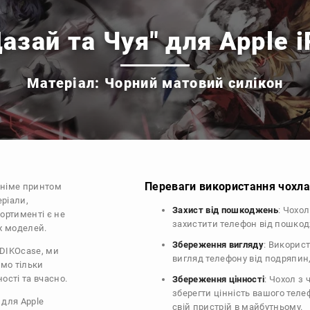
азай та Чуя" для Apple 
Матеріал: Чорний матовий силікон
Переваги використання чохла 
аніме принтом
еріали,
Захист від пошкоджень
: Чохо
сортименті є не
захистити телефон від пошко
их моделей.
Збереження вигляду
: Викорис
 DIKOcase, ми
вигляд телефону від подряпин
ємо тільки
ості та вчасно.
Збереження цінності
: Чохол з
зберегти цінність вашого тел
 для Apple
свій пристрій в майбутньому.