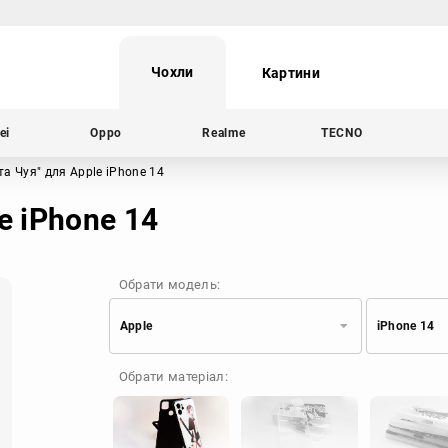
Чохли
Картини
ei
Oppo
Realme
TECNO
та Чуя"
для Apple iPhone 14
e iPhone 14
Обрати модель:
Apple
iPhone 14
Xiaomi
Samsung
Обрати матеріал:
Apple
Huawei
Oppo
Realme
TECNO
ZTE
OnePlus
Google
Doogee