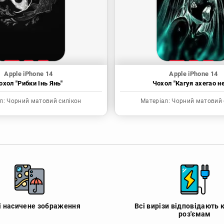
Apple iPhone 14
Apple iPhone 14
охол "Рибки Інь Янь"
Чохол "Кагуя ахегао н
л:
Чорний матовий силікон
Матеріал:
Чорний матовий 
 і насичене зображення
Всі вирізи відповідають 
роз'ємам