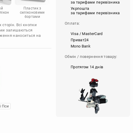
за тарифами перевізника
Укрпошта
ий
Пластик з
лікон
силіконовими
за тарифами перевізника
бортами
Оплата:
 сторін. Всі кнопки
'єми залишаються
Visa / MasterCard
аження наноситься на
Приват24
Mono Bank
Обмін / повернення товару:
Протягом 14 днів
і Пси