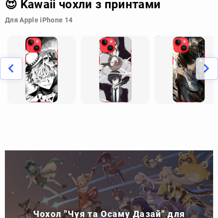
😍 Kawaii чохли з принтами
Для Apple iPhone 14
Чохол "Чуя та Осаму Дазай" для