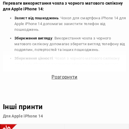
Переваги використання чохла з чорного матового силікону
для Apple iPhone 14:
Захист від пошкоджень
: Чохол для смартфона iPhone 14 для
Apple iPhone 14 допомагає захистити телефон від
пошкоджень.
Збереження вигляду
: Використання чохла з чорного
матового силікону допомагає зберегти вигляд телефону від
подряпин, потертостей та інших пошкоджень.
Збереження цінності
: Чохол з чорного матового силікону
для Apple iPhone 14 допомагає зберегти цінність вашого
телефону, що особливо важливо для людей, які планують
продати свій пристрій в майбутньому.
Розгорнути
Варіативність дизайну
: Наявність великого вибору чохлів
для Apple iPhone 14 з чорного матового силікону дозволяє
підібрати той, що найбільше відповідає вашому стилю та
особистому смаку.
Інші принти
Узагалі, чохол для телефону - це дуже корисний аксесуар, який
Для Apple iPhone 14
допомагає захистити ваш пристрій, зберегти його цінність і
додати зручності в користуванні.