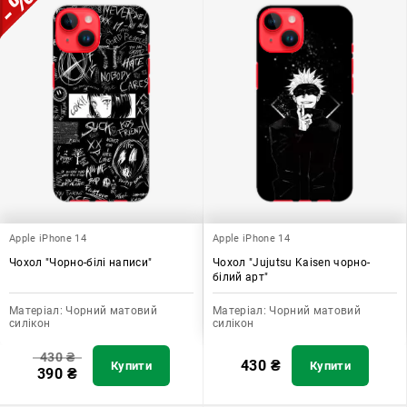
Apple iPhone 14
Apple iPhone 14
Чохол "Чорно-білі написи"
Чохол "Jujutsu Kaisen чорно-
білий арт"
Матеріал:
Чорний матовий
Матеріал:
Чорний матовий
силікон
силікон
430
₴
430
₴
Купити
Купити
390
₴