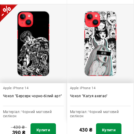
Apple iPhone 14
Apple iPhone 14
Чохол "Берсерк чорно-білий арт"
Чохол "Кагуя ахегао"
Матеріал:
Чорний матовий
Матеріал:
Чорний матовий
силікон
силікон
430
₴
430
₴
Купити
Купити
390
₴