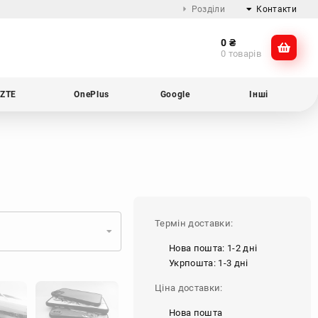
Розділи
Контакти
0
₴
Про компанію
@dikocase
0 товарів
Доставка та оплата
@dikocase
Обмін та повернення
ZTE
OnePlus
Google
Інші
Блог
Термін доставки:
Нова пошта: 1-2 дні
Укрпошта: 1-3 дні
Ціна доставки:
Нова пошта