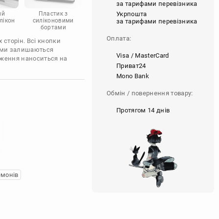
за тарифами перевізника
Укрпошта
ий
Пластик з
лікон
силіконовими
за тарифами перевізника
бортами
Оплата:
 сторін. Всі кнопки
'єми залишаються
Visa / MasterCard
аження наноситься на
Приват24
Mono Bank
Обмін / повернення товару:
Протягом 14 днів
емонів