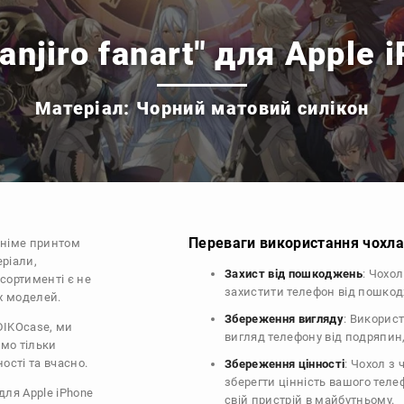
anjiro fanart" для Apple 
Матеріал: Чорний матовий силікон
Переваги використання чохла 
аніме принтом
еріали,
Захист від пошкоджень
: Чохо
асортименті є не
захистити телефон від пошко
их моделей.
Збереження вигляду
: Викорис
 DIKOcase, ми
вигляд телефону від подряпин
ємо тільки
ості та вчасно.
Збереження цінності
: Чохол з
зберегти цінність вашого тел
 для Apple iPhone
свій пристрій в майбутньому.