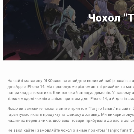
Чохол "T
На сайті магазину
DIKOcase
ви знайдете великий вибір чохлів з 
для Apple iPhone 14. Ми пропонуємо різноманітні дизайни та мат
наприклад з тематики:
Клинок який знищує демонів
. У нашому 
тільки моделі чохлів з аніме принтом для iPhone 14, а й для інш
Якщо ви замовите чохол з аніме принтом "Tanjiro fanart" на сайті
гарантуємо якість продукту та швидку доставку. Ми використову
надійних перевізників, щоб ваші товари прибували до вас в цілісн
Не зволікайте і замовляйте чохол з аніме принтом "Tanjiro fanart"