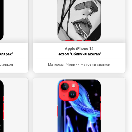
Apple iPhone 14
улярах"
Чохол "Обличчя ахегао"
силікон
Матеріал:
Чорний матовий силікон