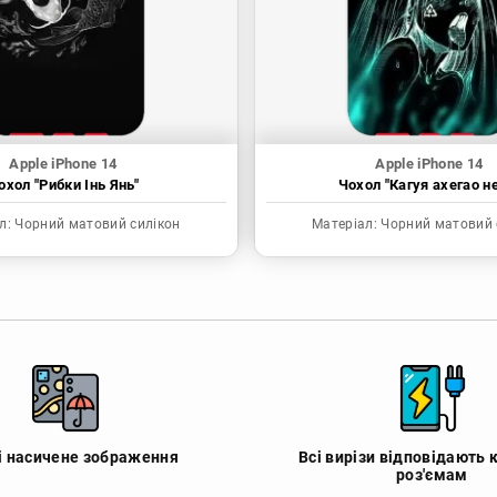
Apple iPhone 14
Apple iPhone 14
охол "Рибки Інь Янь"
Чохол "Кагуя ахегао н
л:
Чорний матовий силікон
Матеріал:
Чорний матовий 
 і насичене зображення
Всі вирізи відповідають 
роз'ємам