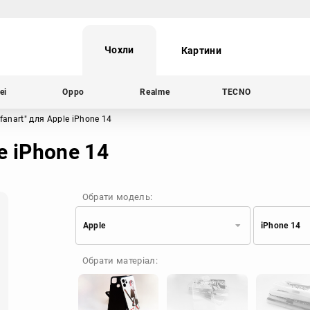
Чохли
Картини
ei
Oppo
Realme
TECNO
 fanart"
для Apple iPhone 14
le iPhone 14
Обрати модель:
Apple
iPhone 14
Xiaomi
Samsung
Обрати матеріал:
Apple
Huawei
Oppo
Realme
TECNO
ZTE
OnePlus
Google
Doogee