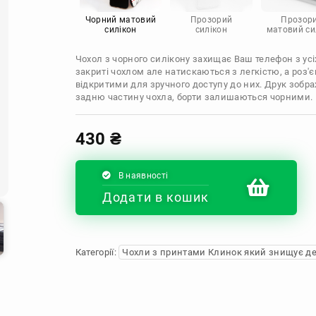
Infinix
Sony
Motorola
Чорний матовий
Прозорий
Прозор
силікон
силікон
матовий си
Чохол з чорного силікону захищає Ваш телефон з усіх
закриті чохлом але натискаються з легкістю, а роз
відкритими для зручного доступу до них. Друк зобр
задню частину чохла, борти залишаються чорними.
430
₴
В наявності
Додати в кошик
Категорії:
Чохли з принтами Клинок який знищує д