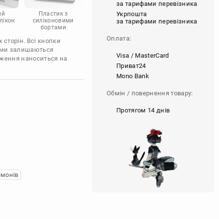
за тарифами перевізника
Укрпошта
ий
Пластик з
лікон
силіконовими
за тарифами перевізника
бортами
Оплата:
 сторін. Всі кнопки
'єми залишаються
Visa / MasterCard
аження наноситься на
Приват24
Mono Bank
Обмін / повернення товару:
Протягом 14 днів
емонів