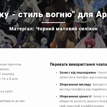
ку - стиль вогню" для Ap
Матеріал: Чорний матовий силікон
Переваги використання чохла 
аніме принтом
еріали,
Захист від пошкоджень
: Чохо
 У нашому
захистити телефон від пошко
 14, а й для
Збереження вигляду
: Викорис
вигляд телефону від подряпин
на сайті
Збереження цінності
: Чохол з
прибували до вас
зберегти цінність вашого тел
свій пристрій в майбутньому.