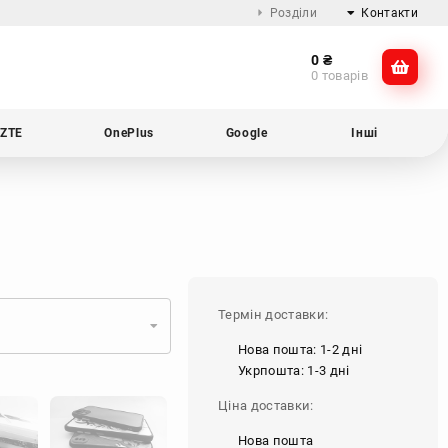
Розділи
Контакти
0
₴
Про компанію
@dikocase
0 товарів
Доставка та оплата
@dikocase
Обмін та повернення
ZTE
OnePlus
Google
Інші
Блог
Термін доставки:
Нова пошта: 1-2 дні
Укрпошта: 1-3 дні
Ціна доставки:
Нова пошта