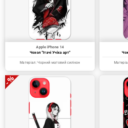
Apple iPhone 14
Чохол "Ітачі Учіха арт"
Чох
Матеріал:
Чорний матовий силікон
Матеріа