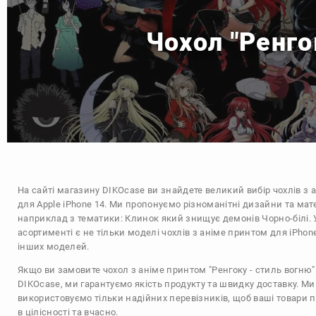
Чохол "Ренго
На сайті магазину
DIKOcase
ви знайдете великий вибір чохлів з 
для Apple iPhone 14. Ми пропонуємо різноманітні дизайни та мат
наприклад з тематики:
Клинок який знищує демонів
Чорно-білі
.
асортименті є не тільки моделі чохлів з аніме принтом для iPhone
інших моделей.
Якщо ви замовите чохол з аніме принтом "Ренгоку - стиль вогню" 
DIKOcase, ми гарантуємо якість продукту та швидку доставку. Ми
використовуємо тільки надійних перевізників, щоб ваші товари 
в цілісності та вчасно.