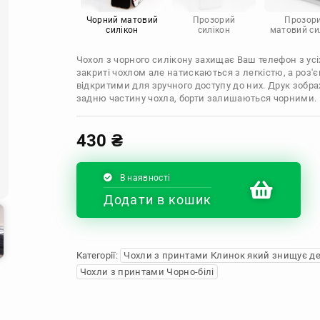
Infinix
Sony
Motorola
Чорний матовий
Прозорий
Прозор
силікон
силікон
матовий си
Чохол з чорного силікону захищає Ваш телефон з усіх
закриті чохлом але натискаються з легкістю, а роз
відкритими для зручного доступу до них. Друк зобр
задню частину чохла, борти залишаються чорними.
430
₴
В наявності
Додати в кошик
Категорії:
Чохли з принтами Клинок який знищує д
Чохли з принтами Чорно-білі