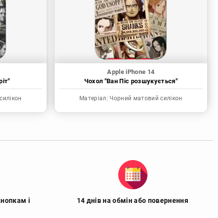
Apple iPhone 14
ріт"
Чохол "Ван Піс розшукується"
силікон
Матеріал:
Чорний матовий силікон
кнопкам і
14 днів на обмін або повернення