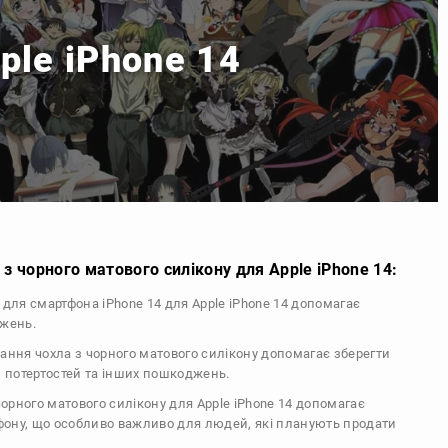
ple iPhone 14
з чорного матового силікону для Apple iPhone 14:
л для смартфона iPhone 14 для Apple iPhone 14 допомагає
джень.
тання чохла з чорного матового силікону допомагає зберегти
, потертостей та інших пошкоджень.
 чорного матового силікону для Apple iPhone 14 допомагає
ефону, що особливо важливо для людей, які планують продати