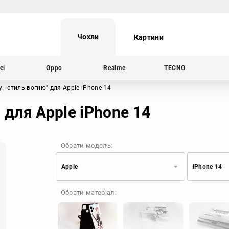
Чохли
Картини
ei
Oppo
Realme
TECNO
у - стиль вогню"
для Apple iPhone 14
 для Apple iPhone 14
Обрати модель:
Apple
iPhone 14
Xiaomi
Samsung
Обрати матеріал:
Apple
Huawei
Oppo
Realme
TECNO
ZTE
OnePlus
Google
Doogee