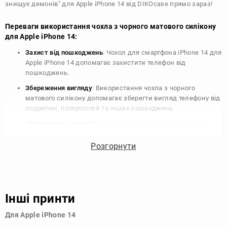
знищує демонів" для Apple iPhone 14 від DIKOcase прямо зараз!
Переваги використання чохла з чорного матового силікону
для Apple iPhone 14:
Захист від пошкоджень
: Чохол для смартфона iPhone 14 для
Apple iPhone 14 допомагає захистити телефон від
пошкоджень.
Збереження вигляду
: Використання чохла з чорного
матового силікону допомагає зберегти вигляд телефону від
подряпин, потертостей та інших пошкоджень.
Збереження цінності
: Чохол з чорного матового силікону
для Apple iPhone 14 допомагає зберегти цінність вашого
телефону, що особливо важливо для людей, які планують
Розгорнути
продати свій пристрій в майбутньому.
Варіативність дизайну
: Наявність великого вибору чохлів
для Apple iPhone 14 з чорного матового силікону дозволяє
підібрати той, що найбільше відповідає вашому стилю та
Інші принти
особистому смаку.
Для Apple iPhone 14
Узагалі, чохол для телефону - це дуже корисний аксесуар, який
допомагає захистити ваш пристрій, зберегти його цінність і