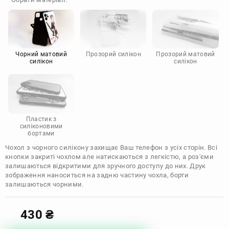
Doogee
Infinix
Sony
Motorola
Чорний матовий
Прозорий силікон
Прозорий матовий
силікон
силікон
Пластик з
силіконовими
бортами
Чохол з чорного силікону захищає Ваш телефон з усіх сторін. Всі
кнопки закриті чохлом але натискаються з легкістю, а роз'єми
залишаються відкритими для зручного доступу до них. Друк
зображення наноситься на задню частину чохла, борти
залишаються чорними.
430
₴