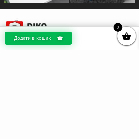
0
Додати в кошик
© DIKOcase 2026
ФОП Карпенко Альона Андріївна
Розділи
Про компанію
Доставка та оплата
Обмін та повернення
Блог