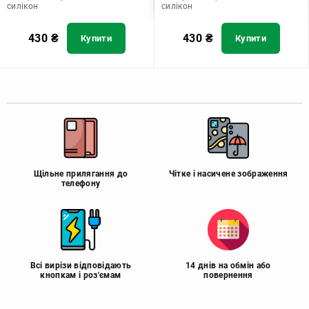
силікон
силікон
430
₴
430
₴
Купити
Купити
Щільне прилягання до
Чітке і насичене зображення
телефону
Всі вирізи відповідають
14 днів на обмін або
кнопкам і роз'ємам
повернення