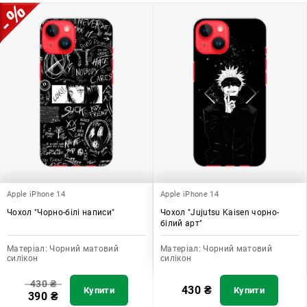
додати зручності в користуванні.
Apple iPhone 14
Apple iPhone 14
Чохол "Чорно-білі написи"
Чохол "Jujutsu Kaisen чорно-
білий арт"
Матеріал:
Чорний матовий
Матеріал:
Чорний матовий
силікон
силікон
430
₴
430
₴
Купити
Купити
390
₴