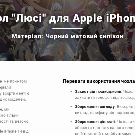
л "Люсі" для Apple iPho
Матеріал: Чорний матовий силікон
Переваги використання чохла 
аніме принтом
еріали,
Захист від пошкоджень
: Чохо
у асортименті є
захистити телефон від пошко
інших моделей.
Збереження вигляду
: Викорис
e, ми
вигляд телефону від подряпин
ємо тільки
ості та вчасно.
Збереження цінності
: Чохол з
зберегти цінність вашого тел
e iPhone 14 від
свій пристрій в майбутньому.