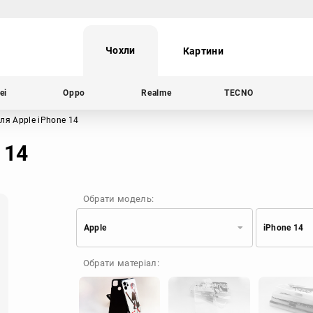
Чохли
Картини
ei
Oppo
Realme
TECNO
ля Apple iPhone 14
 14
Обрати модель:
Apple
iPhone 14
Xiaomi
Samsung
Обрати матеріал:
Apple
Huawei
Oppo
Realme
TECNO
ZTE
OnePlus
Google
Doogee