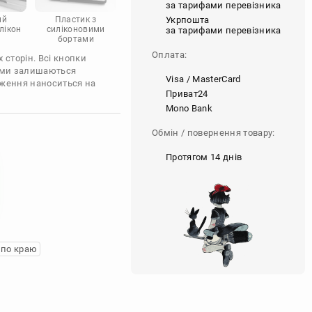
за тарифами перевізника
Укрпошта
ий
Пластик з
лікон
силіконовими
за тарифами перевізника
бортами
Оплата:
 сторін. Всі кнопки
'єми залишаються
Visa / MasterCard
аження наноситься на
Приват24
Mono Bank
Обмін / повернення товару:
Протягом 14 днів
 по краю