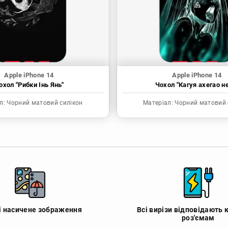
Apple iPhone 14
Apple iPhone 14
охол "Рибки Інь Янь"
Чохол "Кагуя ахегао н
л:
Чорний матовий силікон
Матеріал:
Чорний матовий 
 і насичене зображення
Всі вирізи відповідають 
роз'ємам