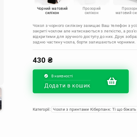
Infinix
Sony
Motorola
Чорний матовий
Прозорий
Прозор
силікон
силікон
матовий си
Чохол з чорного силікону захищає Ваш телефон з усіх
закриті чохлом але натискаються з легкістю, а роз
відкритими для зручного доступу до них. Друк зобр
задню частину чохла, борти залишаються чорними.
430
₴
В наявності
Додати в кошик
Категорії:
Чохли з принтами Кіберпанк: Ті що біжать