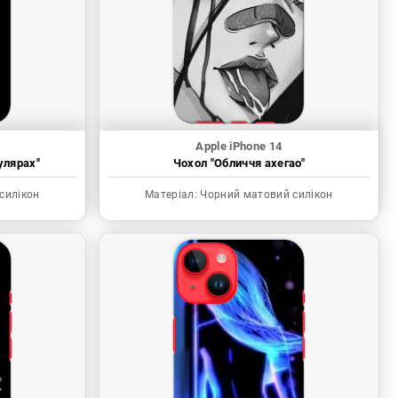
Apple iPhone 14
улярах"
Чохол "Обличчя ахегао"
силікон
Матеріал:
Чорний матовий силікон