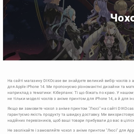
Чохо
На сайті магазину
DIKOcase
ви знайдете великий вибір чохлів з 
для Apple iPhone 14. Ми пропонуємо різноманітні дизайни та мат
наприклад з тематики:
Кіберпанк: Ті що біжать по краю
. У нашом
не тільки моделі чохлів з аніме принтом для iPhone 14, а й для 
Якщо ви замовите чохол з аніме принтом "Люсі" на сайті DIKOcas
гарантуємо якість продукту та швидку доставку. Ми використову
надійних перевізників, щоб ваші товари прибували до вас в цілісн
Не зволікайте і замовляйте чохол з аніме принтом "Люсі" для Appl