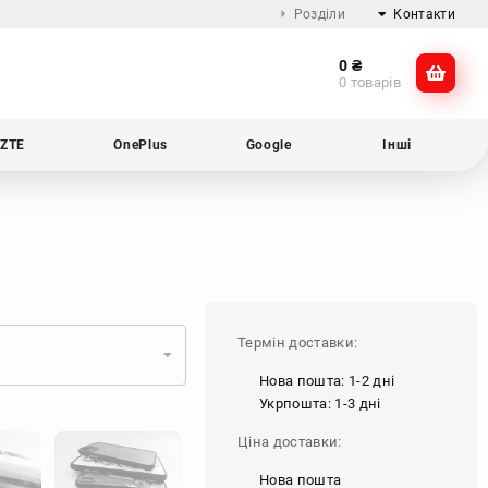
Розділи
Контакти
0
₴
Про компанію
@dikocase
0 товарів
Доставка та оплата
@dikocase
Обмін та повернення
ZTE
OnePlus
Google
Інші
Блог
Термін доставки:
Нова пошта: 1-2 дні
Укрпошта: 1-3 дні
Ціна доставки:
Нова пошта