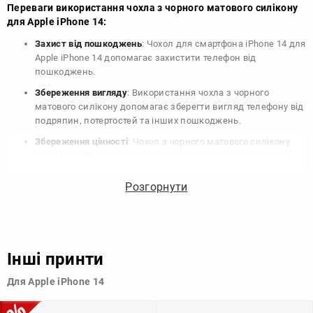
Переваги використання чохла з чорного матового силікону
для Apple iPhone 14:
Захист від пошкоджень
: Чохол для смартфона iPhone 14 для
Apple iPhone 14 допомагає захистити телефон від
пошкоджень.
Збереження вигляду
: Використання чохла з чорного
матового силікону допомагає зберегти вигляд телефону від
подряпин, потертостей та інших пошкоджень.
Збереження цінності
: Чохол з чорного матового силікону
для Apple iPhone 14 допомагає зберегти цінність вашого
телефону, що особливо важливо для людей, які планують
продати свій пристрій в майбутньому.
Розгорнути
Варіативність дизайну
: Наявність великого вибору чохлів
для Apple iPhone 14 з чорного матового силікону дозволяє
підібрати той, що найбільше відповідає вашому стилю та
особистому смаку.
Інші принти
Узагалі, чохол для телефону - це дуже корисний аксесуар, який
Для Apple iPhone 14
допомагає захистити ваш пристрій, зберегти його цінність і
додати зручності в користуванні.