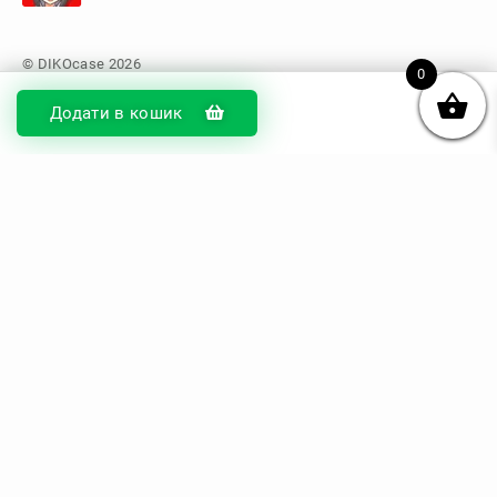
0
Додати в кошик
© DIKOcase 2026
ФОП Карпенко Альона Андріївна
Розділи
Про компанію
Доставка та оплата
Обмін та повернення
Блог
Купити чохли з чорного силікону