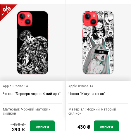
Apple iPhone 14
Apple iPhone 14
Чохол "Берсерк чорно-білий арт"
Чохол "Кагуя ахегао"
Матеріал:
Чорний матовий
Матеріал:
Чорний матовий
силікон
силікон
430
₴
430
₴
Купити
Купити
390
₴