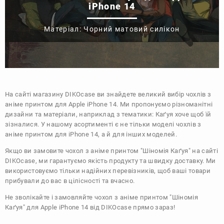
iPhone 14
Матеріал: Чорний матовий силікон
На сайті магазину
DIKOcase
ви знайдете великий вибір чохлів з
аніме принтом для Apple iPhone 14. Ми пропонуємо різноманітні
дизайни та матеріали, наприклад з тематики:
Каґуя хоче щоб їй
зізналися
. У нашому асортименті є не тільки моделі чохлів з
аніме принтом для iPhone 14, а й для інших моделей.
Якщо ви замовите чохол з аніме принтом "Шіномія Каґуя" на сайті
DIKOcase, ми гарантуємо якість продукту та швидку доставку. Ми
використовуємо тільки надійних перевізників, щоб ваші товари
прибували до вас в цілісності та вчасно.
Не зволікайте і замовляйте чохол з аніме принтом "Шіномія
Каґуя" для Apple iPhone 14 від DIKOcase прямо зараз!