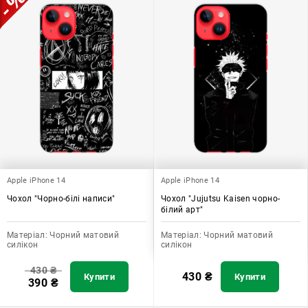
Apple iPhone 14
Apple iPhone 14
Чохол "Чорно-білі написи"
Чохол "Jujutsu Kaisen чорно-
білий арт"
Матеріал:
Чорний матовий
Матеріал:
Чорний матовий
силікон
силікон
430
₴
430
₴
Купити
Купити
390
₴