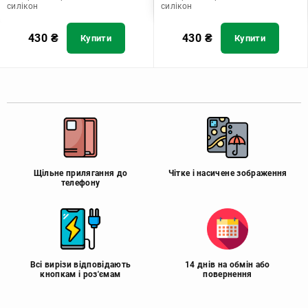
силікон
силікон
430
₴
430
₴
Купити
Купити
Щільне прилягання до
Чітке і насичене зображення
телефону
Всі вирізи відповідають
14 днів на обмін або
кнопкам і роз'ємам
повернення