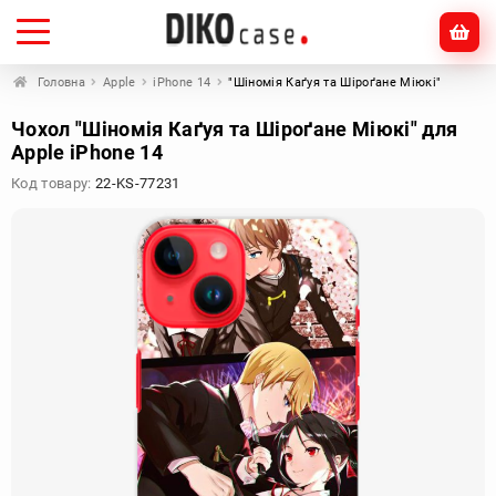
Головна
Apple
iPhone 14
"Шіномія Каґуя та Шіроґане Міюкі"
Чохол "Шіномія Каґуя та Шіроґане Міюкі" для
Apple iPhone 14
Код товару:
22-KS-77231