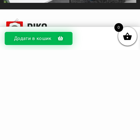
0
Додати в кошик
© DIKOcase 2026
ФОП Карпенко Альона Андріївна
Розділи
Про компанію
Доставка та оплата
Обмін та повернення
Блог