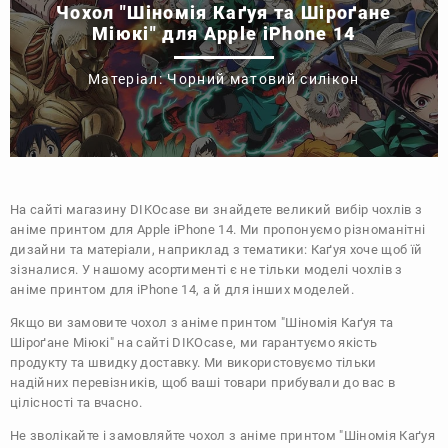
Чохол "Шіномія Каґуя та Шіроґане
Міюкі" для Apple iPhone 14
Матеріал: Чорний матовий силікон
На сайті магазину
DIKOcase
ви знайдете великий вибір чохлів з
аніме принтом для Apple iPhone 14. Ми пропонуємо різноманітні
дизайни та матеріали, наприклад з тематики:
Каґуя хоче щоб їй
зізналися
. У нашому асортименті є не тільки моделі чохлів з
аніме принтом для iPhone 14, а й для інших моделей.
Якщо ви замовите чохол з аніме принтом "Шіномія Каґуя та
Шіроґане Міюкі" на сайті DIKOcase, ми гарантуємо якість
продукту та швидку доставку. Ми використовуємо тільки
надійних перевізників, щоб ваші товари прибували до вас в
цілісності та вчасно.
Не зволікайте і замовляйте чохол з аніме принтом "Шіномія Каґуя