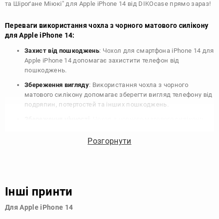
та Шіроґане Міюкі" для Apple iPhone 14 від DIKOcase прямо зараз!
Переваги використання чохла з чорного матового силікону
для Apple iPhone 14:
Захист від пошкоджень
: Чохол для смартфона iPhone 14 для
Apple iPhone 14 допомагає захистити телефон від
пошкоджень.
Збереження вигляду
: Використання чохла з чорного
матового силікону допомагає зберегти вигляд телефону від
подряпин, потертостей та інших пошкоджень.
Збереження цінності
: Чохол з чорного матового силікону
для Apple iPhone 14 допомагає зберегти цінність вашого
телефону, що особливо важливо для людей, які планують
Розгорнути
продати свій пристрій в майбутньому.
Варіативність дизайну
: Наявність великого вибору чохлів
для Apple iPhone 14 з чорного матового силікону дозволяє
підібрати той, що найбільше відповідає вашому стилю та
Інші принти
особистому смаку.
Для Apple iPhone 14
Узагалі, чохол для телефону - це дуже корисний аксесуар, який
допомагає захистити ваш пристрій, зберегти його цінність і