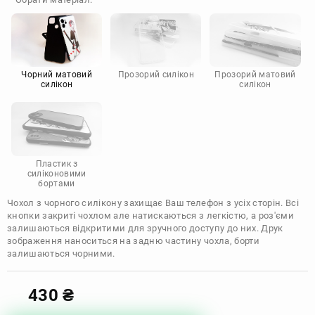
Doogee
Infinix
Sony
Motorola
Чорний матовий
Прозорий силікон
Прозорий матовий
силікон
силікон
Пластик з
силіконовими
бортами
Чохол з чорного силікону захищає Ваш телефон з усіх сторін. Всі
кнопки закриті чохлом але натискаються з легкістю, а роз'єми
залишаються відкритими для зручного доступу до них. Друк
зображення наноситься на задню частину чохла, борти
залишаються чорними.
430
₴