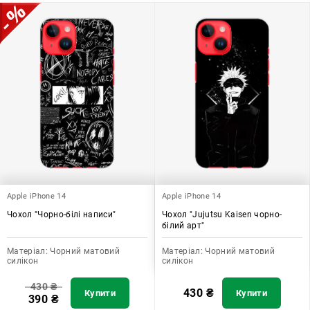
додати зручності в користуванні.
Apple iPhone 14
Apple iPhone 14
Чохол "Чорно-білі написи"
Чохол "Jujutsu Kaisen чорно-
білий арт"
Матеріал:
Чорний матовий
Матеріал:
Чорний матовий
силікон
силікон
430
₴
430
₴
Купити
Купити
390
₴