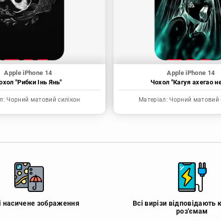
Apple iPhone 14
Apple iPhone 14
охол "Рибки Інь Янь"
Чохол "Кагуя ахегао н
л:
Чорний матовий силікон
Матеріал:
Чорний матовий 
 і насичене зображення
Всі вирізи відповідають 
роз'ємам