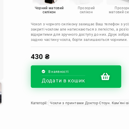
Infinix
Sony
Motorola
Чорний матовий
Прозорий
Прозор
силікон
силікон
матовий си
Чохол з чорного силікону захищає Ваш телефон з усіх
закриті чохлом але натискаються з легкістю, а роз
відкритими для зручного доступу до них. Друк зобр
задню частину чохла, борти залишаються чорними.
430
₴
В наявності
Додати в кошик
Категорії:
Чохли з принтами Доктор Стоун. Кам'яні в