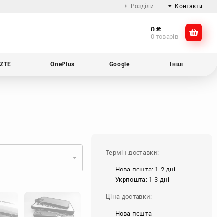
Розділи
Контакти
0
₴
Про компанію
@dikocase
0 товарів
Доставка та оплата
@dikocase
Обмін та повернення
ZTE
OnePlus
Google
Інші
Блог
Термін доставки:
Нова пошта: 1-2 дні
Укрпошта: 1-3 дні
Ціна доставки:
Нова пошта