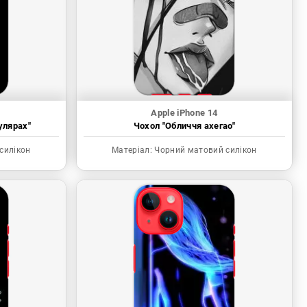
Apple iPhone 14
улярах"
Чохол "Обличчя ахегао"
силікон
Матеріал:
Чорний матовий силікон