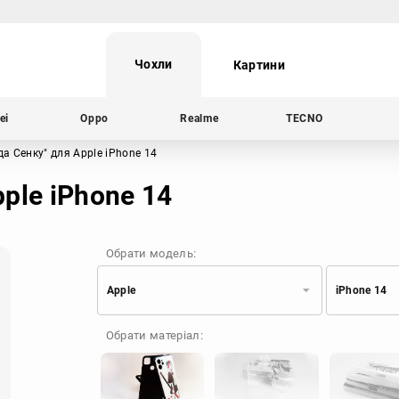
Чохли
Картини
ei
Oppo
Realme
TECNO
да Сенку"
для Apple iPhone 14
ple iPhone 14
Обрати модель:
Apple
iPhone 14
Xiaomi
Samsung
Обрати матеріал:
Apple
Huawei
Oppo
Realme
TECNO
ZTE
OnePlus
Google
Doogee