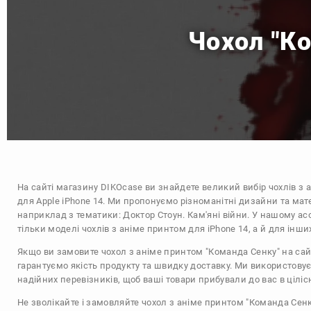
Чохол "Ко
На сайті магазину
DIKOcase
ви знайдете великий вибір чохлів з 
для Apple iPhone 14. Ми пропонуємо різноманітні дизайни та мат
наприклад з тематики:
Доктор Стоун. Кам'яні війни
. У нашому ас
тільки моделі чохлів з аніме принтом для iPhone 14, а й для інш
Якщо ви замовите чохол з аніме принтом "Команда Сенку" на сай
гарантуємо якість продукту та швидку доставку. Ми використову
надійних перевізників, щоб ваші товари прибували до вас в цілісн
Не зволікайте і замовляйте чохол з аніме принтом "Команда Сенк