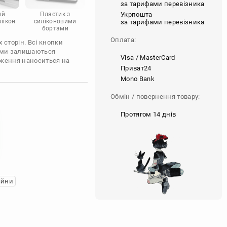
за тарифами перевізника
Укрпошта
ий
Пластик з
лікон
силіконовими
за тарифами перевізника
бортами
Оплата:
 сторін. Всі кнопки
'єми залишаються
Visa / MasterCard
аження наноситься на
Приват24
Mono Bank
Обмін / повернення товару:
Протягом 14 днів
ійни