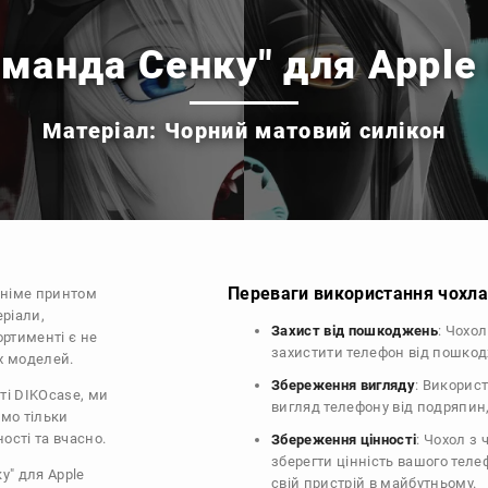
манда Сенку" для Apple
Матеріал: Чорний матовий силікон
Переваги використання чохла 
аніме принтом
еріали,
Захист від пошкоджень
: Чохо
ортименті є не
захистити телефон від пошко
их моделей.
Збереження вигляду
: Викорис
ті DIKOcase, ми
вигляд телефону від подряпин
ємо тільки
ості та вчасно.
Збереження цінності
: Чохол з
зберегти цінність вашого тел
у" для Apple
свій пристрій в майбутньому.