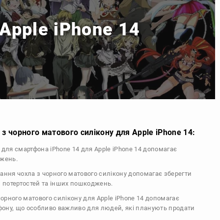
 Apple iPhone 14
з чорного матового силікону для Apple iPhone 14:
л для смартфона iPhone 14 для Apple iPhone 14 допомагає
джень.
тання чохла з чорного матового силікону допомагає зберегти
, потертостей та інших пошкоджень.
 чорного матового силікону для Apple iPhone 14 допомагає
ефону, що особливо важливо для людей, які планують продати