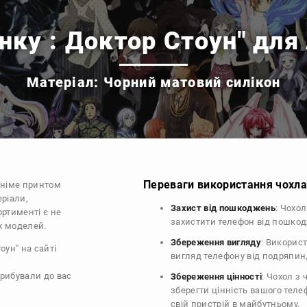
нку : Доктор Стоун" для
Матеріал: Чорний матовий силікон
Переваги використання чохла 
аніме принтом
еріали,
Захист від пошкоджень
: Чохо
ортименті є не
захистити телефон від пошко
их моделей.
Збереження вигляду
: Викорис
оун" на сайті
вигляд телефону від подряпин
прибували до вас
Збереження цінності
: Чохол з
зберегти цінність вашого тел
свій пристрій в майбутньому.