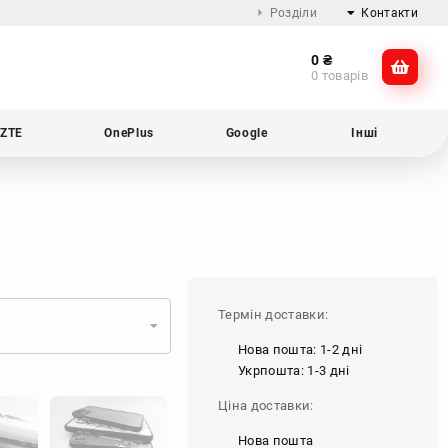
Розділи
Контакти
0
₴
Про компанію
@dikocase
0 товарів
Доставка та оплата
@dikocase
Обмін та повернення
ZTE
OnePlus
Google
Інші
Блог
Термін доставки:
Нова пошта: 1-2 дні
Укрпошта: 1-3 дні
Ціна доставки:
Нова пошта