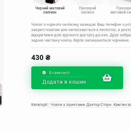
Infinix
Sony
Motorola
Чорний матовий
Прозорий
Прозор
силікон
силікон
матовий си
Чохол з чорного силікону захищає Ваш телефон з усіх
закриті чохлом але натискаються з легкістю, а роз
відкритими для зручного доступу до них. Друк зобр
задню частину чохла, борти залишаються чорними.
430
₴
В наявності
Додати в кошик
Категорії:
Чохли з принтами Доктор Стоун. Кам'яні в