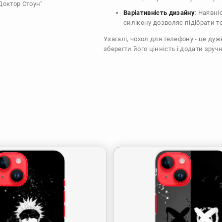
Доктор Стоун"
Варіативність дизайну
: Наявні
силікону дозволяє підібрати т
Узагалі, чохол для телефону - це ду
зберегти його цінність і додати зручн