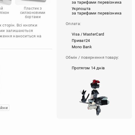
за тарифами перевізника
Укрпошта
ий
Пластик з
лікон
силіконовими
за тарифами перевізника
бортами
Оплата:
 сторін. Всі кнопки
'єми залишаються
Visa / MasterCard
аження наноситься на
Приват24
Mono Bank
Обмін / повернення товару:
Протягом 14 днів
ійни