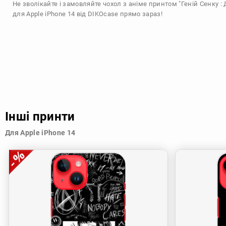
Не зволікайте і замовляйте чохол з аніме принтом "Геній Сенку : 
для Apple iPhone 14 від DIKOcase прямо зараз!
Інші принти
Для Apple iPhone 14