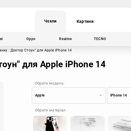
Чохли
Картини
ei
Oppo
Realme
TECNO
Сенку : Доктор Стоун"
для Apple iPhone 14
тоун" для Apple iPhone 14
Обрати модель:
Apple
iPhone 14
Xiaomi
Samsung
Обрати матеріал:
Apple
Huawei
Oppo
Realme
TECNO
ZTE
OnePlus
Google
Doogee