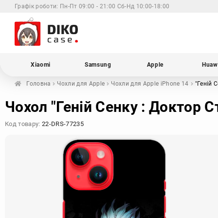
Графік роботи:
Пн-Пт 09:00 - 21:00 Сб-Нд 10:00-18:00
Xiaomi
Samsung
Apple
Huaw
Головна
Чохли для
Apple
Чохли для Apple
iPhone 14
"Геній 
Чохол "Геній Сенку : Доктор С
Код товару:
22-DRS-77235