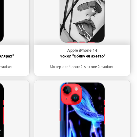
Apple iPhone 14
улярах"
Чохол "Обличчя ахегао"
силікон
Матеріал:
Чорний матовий силікон