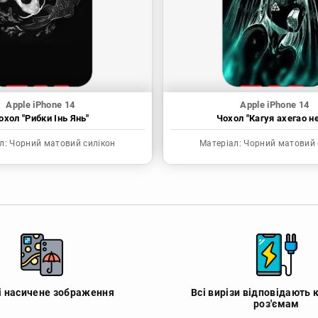
Apple iPhone 14
Apple iPhone 14
охол "Рибки Інь Янь"
Чохол "Кагуя ахегао н
л:
Чорний матовий силікон
Матеріал:
Чорний матовий 
 і насичене зображення
Всі вирізи відповідають 
роз'ємам