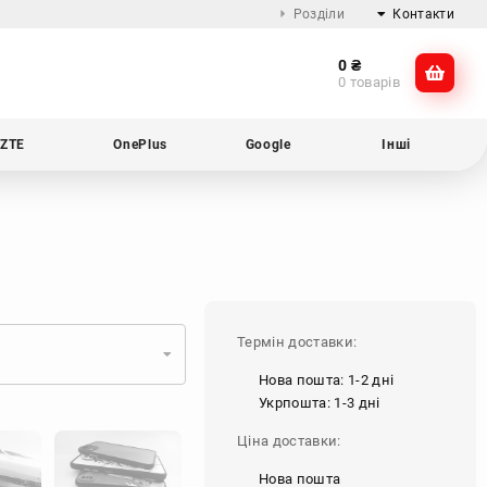
Розділи
Контакти
0
₴
Про компанію
@dikocase
0 товарів
Доставка та оплата
@dikocase
Обмін та повернення
ZTE
OnePlus
Google
Інші
Блог
Термін доставки:
Нова пошта: 1-2 дні
Укрпошта: 1-3 дні
Ціна доставки:
Нова пошта