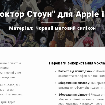
октор Стоун" для Apple 
Матеріал: Чорний матовий силікон
Переваги використання чохла 
аніме принтом
еріали,
Захист від пошкоджень
: Чохо
ортименті є не
захистити телефон від пошко
их моделей.
Збереження вигляду
: Викорис
 DIKOcase, ми
вигляд телефону від подряпин
ємо тільки
ості та вчасно.
Збереження цінності
: Чохол з
зберегти цінність вашого тел
 для Apple
свій пристрій в майбутньому.