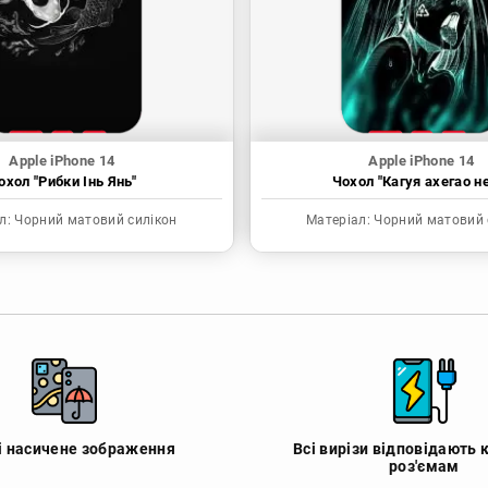
Apple iPhone 14
Apple iPhone 14
охол "Рибки Інь Янь"
Чохол "Кагуя ахегао н
л:
Чорний матовий силікон
Матеріал:
Чорний матовий 
 і насичене зображення
Всі вирізи відповідають 
роз'ємам