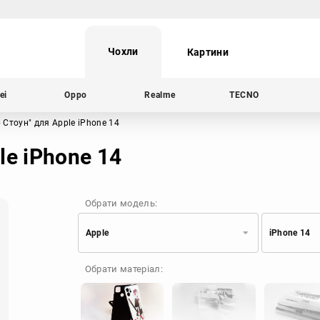
Чохли
Картини
ei
Oppo
Realme
TECNO
р Стоун"
для Apple iPhone 14
le iPhone 14
Обрати модель:
Apple
iPhone 14
Xiaomi
Samsung
Обрати матеріал:
Apple
Huawei
Oppo
Realme
TECNO
ZTE
OnePlus
Google
Doogee