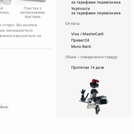
за тарифами перевізника
Укрпошта
ий
Пластик з
лікон
силіконовими
за тарифами перевізника
бортами
Оплата:
 сторін. Всі кнопки
'єми залишаються
Visa / MasterCard
аження наноситься на
Приват24
Mono Bank
Обмін / повернення товару:
Протягом 14 днів
ійни