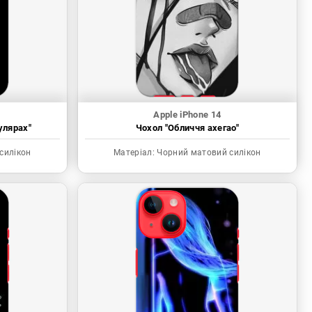
Apple iPhone 14
улярах"
Чохол "Обличчя ахегао"
силікон
Матеріал:
Чорний матовий силікон