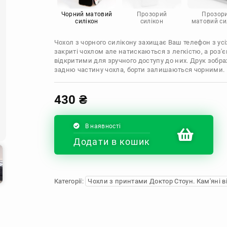
Infinix
Sony
Motorola
Чорний матовий
Прозорий
Прозор
силікон
силікон
матовий си
Чохол з чорного силікону захищає Ваш телефон з усіх
закриті чохлом але натискаються з легкістю, а роз
відкритими для зручного доступу до них. Друк зобр
задню частину чохла, борти залишаються чорними.
430
₴
В наявності
Додати в кошик
Категорії:
Чохли з принтами Доктор Стоун. Кам'яні в