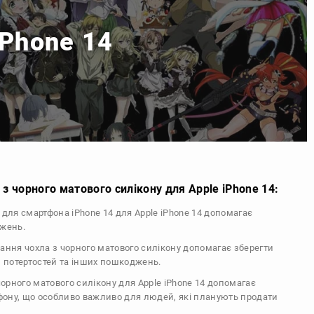
iPhone 14
з чорного матового силікону для Apple iPhone 14:
л для смартфона iPhone 14 для Apple iPhone 14 допомагає
джень.
тання чохла з чорного матового силікону допомагає зберегти
, потертостей та інших пошкоджень.
 чорного матового силікону для Apple iPhone 14 допомагає
ефону, що особливо важливо для людей, які планують продати