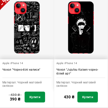
Apple iPhone 14
Apple iPhone 14
Чохол "Чорно-білі написи"
Чохол "Jujutsu Kaisen чорно-
білий арт"
Матеріал:
Чорний матовий
Матеріал:
Чорний матовий
силікон
силікон
430
₴
430
₴
Купити
Купити
390
₴