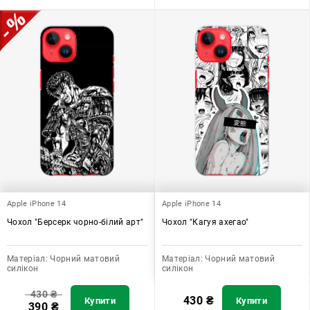
Apple iPhone 14
Apple iPhone 14
Чохол "Берсерк чорно-білий арт"
Чохол "Кагуя ахегао"
Матеріал:
Чорний матовий
Матеріал:
Чорний матовий
силікон
силікон
430
₴
430
₴
Купити
Купити
390
₴