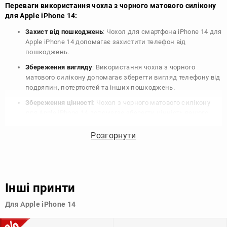
Переваги використання чохла з чорного матового силікону
для Apple iPhone 14:
Захист від пошкоджень
: Чохол для смартфона iPhone 14 для
Apple iPhone 14 допомагає захистити телефон від
пошкоджень.
Збереження вигляду
: Використання чохла з чорного
матового силікону допомагає зберегти вигляд телефону від
подряпин, потертостей та інших пошкоджень.
Збереження цінності
: Чохол з чорного матового силікону
для Apple iPhone 14 допомагає зберегти цінність вашого
телефону, що особливо важливо для людей, які планують
продати свій пристрій в майбутньому.
Розгорнути
Варіативність дизайну
: Наявність великого вибору чохлів
для Apple iPhone 14 з чорного матового силікону дозволяє
підібрати той, що найбільше відповідає вашому стилю та
особистому смаку.
Інші принти
Узагалі, чохол для телефону - це дуже корисний аксесуар, який
Для Apple iPhone 14
допомагає захистити ваш пристрій, зберегти його цінність і
додати зручності в користуванні.