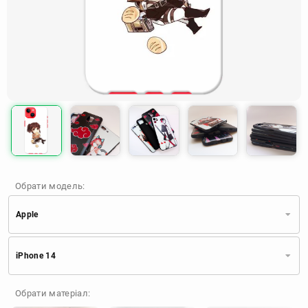
Обрати модель:
Apple
Xiaomi
Samsung
Apple
iPhone 14
Huawei
Oppo
Realme
TECNO
ZTE
OnePlus
Google
Обрати матеріал:
Doogee
Infinix
Sony