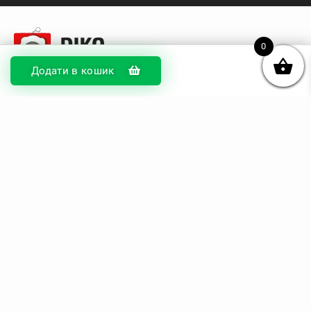
0
Додати в кошик
© DIKOcase 2026
ФОП Карпенко Альона Андріївна
Розділи
Про компанію
Доставка та оплата
Обмін та повернення
Блог
Купити чохли з чорного силікону