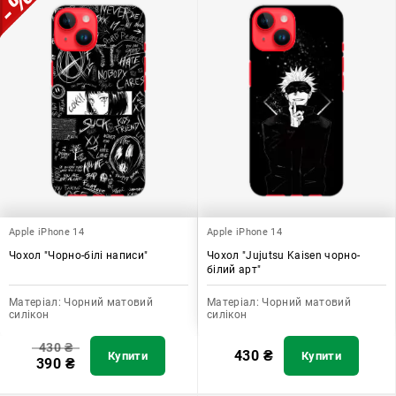
Apple iPhone 14
Apple iPhone 14
Чохол "Чорно-білі написи"
Чохол "Jujutsu Kaisen чорно-
білий арт"
Матеріал:
Чорний матовий
Матеріал:
Чорний матовий
силікон
силікон
430
₴
430
₴
Купити
Купити
390
₴