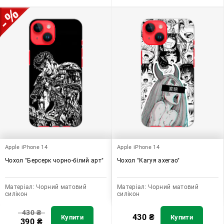
Apple iPhone 14
Apple iPhone 14
Чохол "Берсерк чорно-білий арт"
Чохол "Кагуя ахегао"
Матеріал:
Чорний матовий
Матеріал:
Чорний матовий
силікон
силікон
430
₴
430
₴
Купити
Купити
390
₴