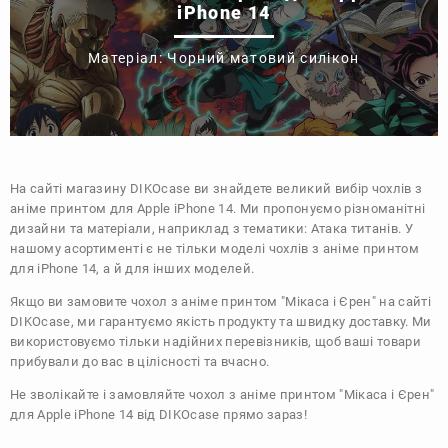
iPhone 14
Матеріал: Чорний матовий силікон
На сайті магазину
DIKOcase
ви знайдете великий вибір чохлів з
аніме принтом для Apple iPhone 14. Ми пропонуємо різноманітні
дизайни та матеріали, наприклад з тематики:
Атака титанів
. У
нашому асортименті є не тільки моделі чохлів з аніме принтом
для iPhone 14, а й для інших моделей.
Якщо ви замовите чохол з аніме принтом "Мікаса і Єрен" на сайті
DIKOcase, ми гарантуємо якість продукту та швидку доставку. Ми
використовуємо тільки надійних перевізників, щоб ваші товари
прибували до вас в цілісності та вчасно.
Не зволікайте і замовляйте чохол з аніме принтом "Мікаса і Єрен"
для Apple iPhone 14 від DIKOcase прямо зараз!