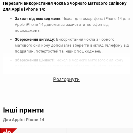
Переваги використання чохла з чорного матового силікону
для Apple iPhone 14:
Захист від пошкоджень
: Чохол для смартфона iPhone 14 для
Apple iPhone 14 допомагає захистити телефон від
пошкоджень.
Збереження вигляду
: Використання чохла з чорного
матового силікону допомагає зберегти вигляд телефону від
подряпин, потертостей та інших пошкоджень.
Збереження цінності
: Чохол з чорного матового силікону
для Apple iPhone 14 допомагає зберегти цінність вашого
телефону, що особливо важливо для людей, які планують
продати свій пристрій в майбутньому.
Розгорнути
Варіативність дизайну
: Наявність великого вибору чохлів
для Apple iPhone 14 з чорного матового силікону дозволяє
підібрати той, що найбільше відповідає вашому стилю та
особистому смаку.
Інші принти
Узагалі, чохол для телефону - це дуже корисний аксесуар, який
Для Apple iPhone 14
допомагає захистити ваш пристрій, зберегти його цінність і
додати зручності в користуванні.