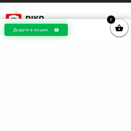
0
Додати в кошик
© DIKOcase 2026
ФОП Карпенко Альона Андріївна
Розділи
Про компанію
Доставка та оплата
Обмін та повернення
Блог
Купити чохли з чорного силікону