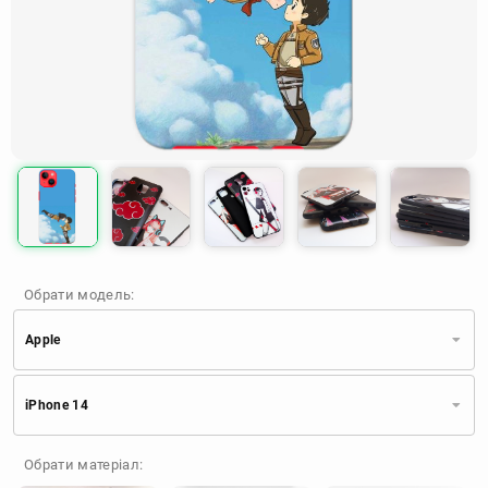
Обрати модель:
Apple
Xiaomi
Samsung
Apple
iPhone 14
Huawei
Oppo
Realme
TECNO
ZTE
OnePlus
Google
Обрати матеріал:
Doogee
Infinix
Sony