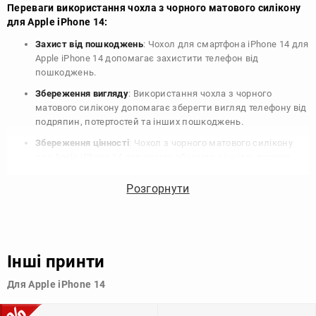
Переваги використання чохла з чорного матового силікону
для Apple iPhone 14:
Захист від пошкоджень
: Чохол для смартфона iPhone 14 для
Apple iPhone 14 допомагає захистити телефон від
пошкоджень.
Збереження вигляду
: Використання чохла з чорного
матового силікону допомагає зберегти вигляд телефону від
подряпин, потертостей та інших пошкоджень.
Збереження цінності
: Чохол з чорного матового силікону
для Apple iPhone 14 допомагає зберегти цінність вашого
телефону, що особливо важливо для людей, які планують
продати свій пристрій в майбутньому.
Розгорнути
Варіативність дизайну
: Наявність великого вибору чохлів
для Apple iPhone 14 з чорного матового силікону дозволяє
підібрати той, що найбільше відповідає вашому стилю та
особистому смаку.
Інші принти
Узагалі, чохол для телефону - це дуже корисний аксесуар, який
Для Apple iPhone 14
допомагає захистити ваш пристрій, зберегти його цінність і
додати зручності в користуванні.