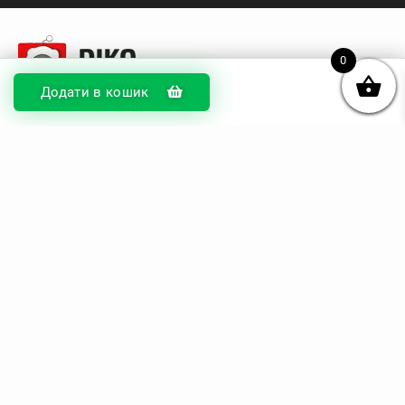
0
Додати в кошик
© DIKOcase 2026
ФОП Карпенко Альона Андріївна
Розділи
Про компанію
Доставка та оплата
Обмін та повернення
Блог
Купити чохли з чорного силікону