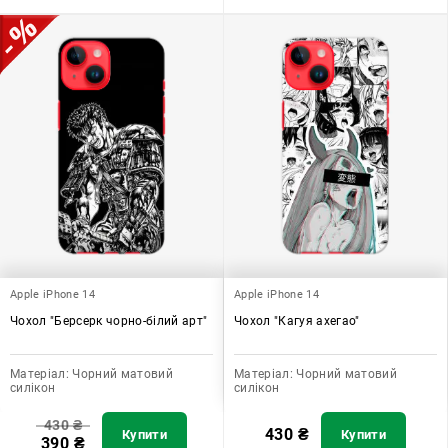
Apple iPhone 14
Apple iPhone 14
Чохол "Берсерк чорно-білий арт"
Чохол "Кагуя ахегао"
Матеріал:
Чорний матовий
Матеріал:
Чорний матовий
силікон
силікон
430
₴
430
₴
Купити
Купити
390
₴