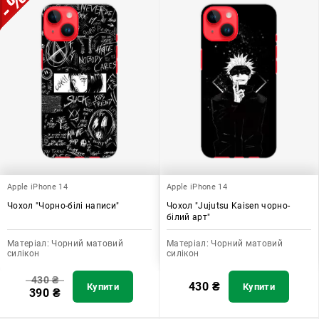
Apple iPhone 14
Apple iPhone 14
Чохол "Чорно-білі написи"
Чохол "Jujutsu Kaisen чорно-
білий арт"
Матеріал:
Чорний матовий
Матеріал:
Чорний матовий
силікон
силікон
430
₴
430
₴
Купити
Купити
390
₴