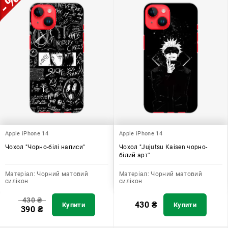
Apple iPhone 14
Apple iPhone 14
Чохол "Чорно-білі написи"
Чохол "Jujutsu Kaisen чорно-
білий арт"
Матеріал:
Чорний матовий
Матеріал:
Чорний матовий
силікон
силікон
430
₴
430
₴
Купити
Купити
390
₴