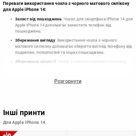
Переваги використання чохла з чорного матового силікону
для Apple iPhone 14:
Захист від пошкоджень
: Чохол для смартфона iPhone 14 для
Apple iPhone 14 допомагає захистити телефон від
пошкоджень.
Збереження вигляду
: Використання чохла з чорного
матового силікону допомагає зберегти вигляд телефону від
подряпин, потертостей та інших пошкоджень.
Збереження цінності
: Чохол з чорного матового силікону
для Apple iPhone 14 допомагає зберегти цінність вашого
телефону, що особливо важливо для людей, які планують
продати свій пристрій в майбутньому.
Розгорнути
Варіативність дизайну
: Наявність великого вибору чохлів
для Apple iPhone 14 з чорного матового силікону дозволяє
підібрати той, що найбільше відповідає вашому стилю та
особистому смаку.
Інші принти
Узагалі, чохол для телефону - це дуже корисний аксесуар, який
Для Apple iPhone 14
допомагає захистити ваш пристрій, зберегти його цінність і
додати зручності в користуванні.