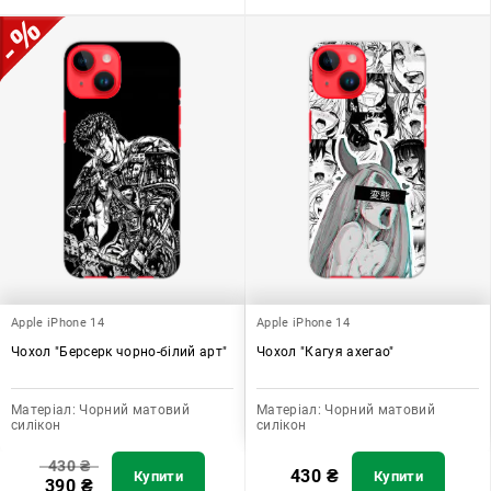
Apple iPhone 14
Apple iPhone 14
Чохол "Берсерк чорно-білий арт"
Чохол "Кагуя ахегао"
Матеріал:
Чорний матовий
Матеріал:
Чорний матовий
силікон
силікон
430
₴
430
₴
Купити
Купити
390
₴