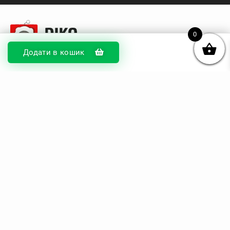
0
Додати в кошик
© DIKOcase 2026
ФОП Карпенко Альона Андріївна
Розділи
Про компанію
Доставка та оплата
Обмін та повернення
Блог
Купити чохли з чорного силікону