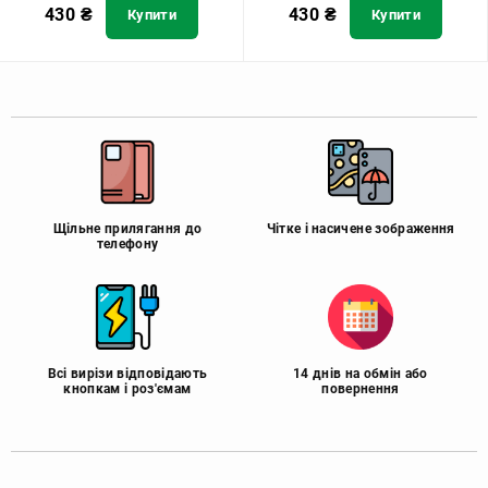
430
₴
430
₴
Купити
Купити
Щільне прилягання до
Чітке і насичене зображення
телефону
Всі вирізи відповідають
14 днів на обмін або
кнопкам і роз'ємам
повернення