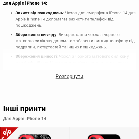
для Apple iPhone 14:
Захист від пошкоджень
: Чохол для смартфона iPhone 14 для
Apple iPhone 14 допомагає захистити телефон від
пошкоджень.
Збереження вигляду
: Використання чохла з чорного
матового силікону допомагає зберегти вигляд телефону від
подряпин, потертостей та інших пошкоджень.
Збереження цінності
: Чохол з чорного матового силікону
для Apple iPhone 14 допомагає зберегти цінність вашого
телефону, що особливо важливо для людей, які планують
продати свій пристрій в майбутньому.
Розгорнути
Варіативність дизайну
: Наявність великого вибору чохлів
для Apple iPhone 14 з чорного матового силікону дозволяє
підібрати той, що найбільше відповідає вашому стилю та
особистому смаку.
Інші принти
Узагалі, чохол для телефону - це дуже корисний аксесуар, який
Для Apple iPhone 14
допомагає захистити ваш пристрій, зберегти його цінність і
додати зручності в користуванні.