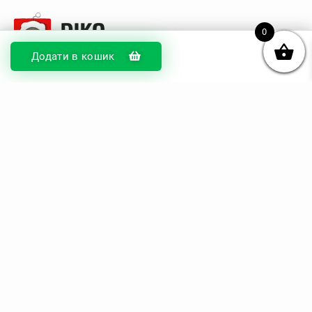
0
Додати в кошик
© DIKOcase 2026
ФОП Карпенко Альона Андріївна
Розділи
Про компанію
Доставка та оплата
Обмін та повернення
Блог
Купити чохли з чорного силікону