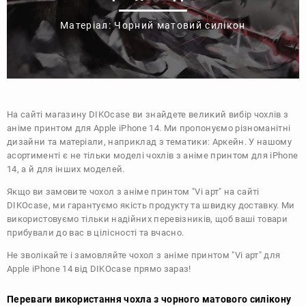
Матеріал: Чорний матовий силікон
На сайті магазину
DIKOcase
ви знайдете великий вибір чохлів з
аніме принтом для Apple iPhone 14. Ми пропонуємо різноманітні
дизайни та матеріали, наприклад з тематики:
Аркейн
. У нашому
асортименті є не тільки моделі чохлів з аніме принтом для iPhone
14, а й для інших моделей.
Якщо ви замовите чохол з аніме принтом "Vi арт" на сайті
DIKOcase, ми гарантуємо якість продукту та швидку доставку. Ми
використовуємо тільки надійних перевізників, щоб ваші товари
прибували до вас в цілісності та вчасно.
Не зволікайте і замовляйте чохол з аніме принтом "Vi арт" для
Apple iPhone 14 від DIKOcase прямо зараз!
Переваги використання чохла з чорного матового силікону