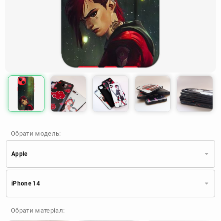
Обрати модель:
Apple
Xiaomi
Samsung
Apple
iPhone 14
Huawei
Oppo
Realme
TECNO
ZTE
OnePlus
Google
Обрати матеріал:
Doogee
Infinix
Sony