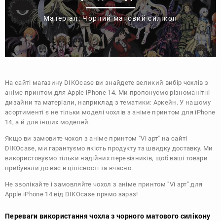
Матеріал: Чорний матовий силікон
На сайті магазину
DIKOcase
ви знайдете великий вибір чохлів з
аніме принтом для Apple iPhone 14. Ми пропонуємо різноманітні
дизайни та матеріали, наприклад з тематики:
Аркейн
. У нашому
асортименті є не тільки моделі чохлів з аніме принтом для iPhone
14, а й для інших моделей.
Якщо ви замовите чохол з аніме принтом "Vi арт" на сайті
DIKOcase, ми гарантуємо якість продукту та швидку доставку. Ми
використовуємо тільки надійних перевізників, щоб ваші товари
прибували до вас в цілісності та вчасно.
Не зволікайте і замовляйте чохол з аніме принтом "Vi арт" для
Apple iPhone 14 від DIKOcase прямо зараз!
Переваги використання чохла з чорного матового силікону