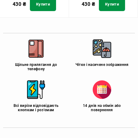
430
₴
430
₴
Купити
Купити
Щільне прилягання до
Чітке і насичене зображення
телефону
Всі вирізи відповідають
14 днів на обмін або
кнопкам і роз'ємам
повернення