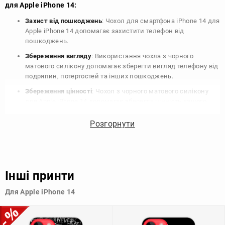
для Apple iPhone 14:
Захист від пошкоджень
: Чохол для смартфона iPhone 14 для
Apple iPhone 14 допомагає захистити телефон від
пошкоджень.
Збереження вигляду
: Використання чохла з чорного
матового силікону допомагає зберегти вигляд телефону від
подряпин, потертостей та інших пошкоджень.
Збереження цінності
: Чохол з чорного матового силікону
для Apple iPhone 14 допомагає зберегти цінність вашого
телефону, що особливо важливо для людей, які планують
продати свій пристрій в майбутньому.
Розгорнути
Варіативність дизайну
: Наявність великого вибору чохлів
для Apple iPhone 14 з чорного матового силікону дозволяє
підібрати той, що найбільше відповідає вашому стилю та
особистому смаку.
Інші принти
Узагалі, чохол для телефону - це дуже корисний аксесуар, який
Для Apple iPhone 14
допомагає захистити ваш пристрій, зберегти його цінність і
додати зручності в користуванні.