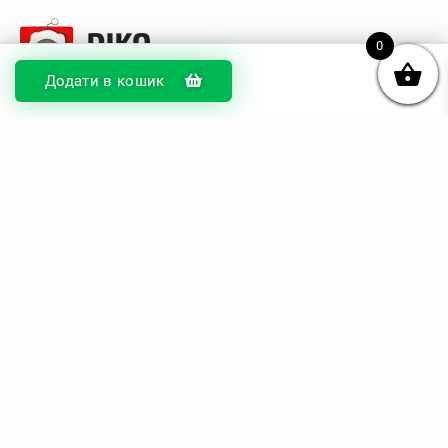
0
Додати в кошик
© DIKOcase 2026
ФОП Карпенко Альона Андріївна
Розділи
Про компанію
Доставка та оплата
Обмін та повернення
Блог
Купити чохли з чорного силікону