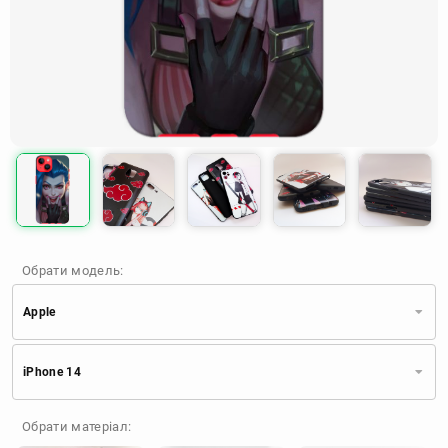
Обрати модель:
Apple
Xiaomi
Samsung
Apple
iPhone 14
Huawei
Oppo
Realme
TECNO
ZTE
OnePlus
Google
Обрати матеріал:
Doogee
Infinix
Sony