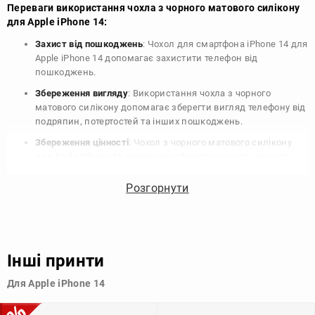
Переваги використання чохла з чорного матового силікону
для Apple iPhone 14:
Захист від пошкоджень
: Чохол для смартфона iPhone 14 для
Apple iPhone 14 допомагає захистити телефон від
пошкоджень.
Збереження вигляду
: Використання чохла з чорного
матового силікону допомагає зберегти вигляд телефону від
подряпин, потертостей та інших пошкоджень.
Збереження цінності
: Чохол з чорного матового силікону
для Apple iPhone 14 допомагає зберегти цінність вашого
телефону, що особливо важливо для людей, які планують
продати свій пристрій в майбутньому.
Розгорнути
Варіативність дизайну
: Наявність великого вибору чохлів
для Apple iPhone 14 з чорного матового силікону дозволяє
підібрати той, що найбільше відповідає вашому стилю та
особистому смаку.
Інші принти
Узагалі, чохол для телефону - це дуже корисний аксесуар, який
Для Apple iPhone 14
допомагає захистити ваш пристрій, зберегти його цінність і
додати зручності в користуванні.