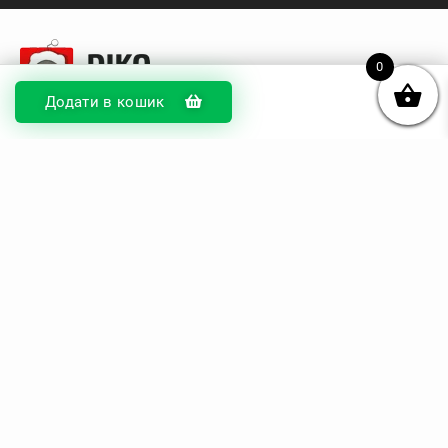
0
Додати в кошик
© DIKOcase 2026
ФОП Карпенко Альона Андріївна
Розділи
Про компанію
Доставка та оплата
Обмін та повернення
Блог
Купити чохли з чорного силікону