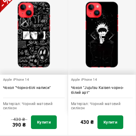
Apple iPhone 14
Apple iPhone 14
Чохол "Чорно-білі написи"
Чохол "Jujutsu Kaisen чорно-
білий арт"
Матеріал:
Чорний матовий
Матеріал:
Чорний матовий
силікон
силікон
430
₴
430
₴
Купити
Купити
390
₴