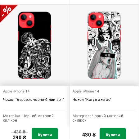
Apple iPhone 14
Apple iPhone 14
Чохол "Берсерк чорно-білий арт"
Чохол "Кагуя ахегао"
Матеріал:
Чорний матовий
Матеріал:
Чорний матовий
силікон
силікон
430
₴
430
₴
Купити
Купити
390
₴