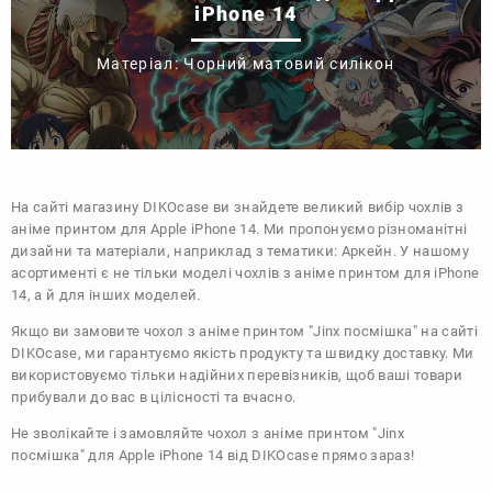
iPhone 14
Матеріал: Чорний матовий силікон
На сайті магазину
DIKOcase
ви знайдете великий вибір чохлів з
аніме принтом для Apple iPhone 14. Ми пропонуємо різноманітні
дизайни та матеріали, наприклад з тематики:
Аркейн
. У нашому
асортименті є не тільки моделі чохлів з аніме принтом для iPhone
14, а й для інших моделей.
Якщо ви замовите чохол з аніме принтом "Jinx посмішка" на сайті
DIKOcase, ми гарантуємо якість продукту та швидку доставку. Ми
використовуємо тільки надійних перевізників, щоб ваші товари
прибували до вас в цілісності та вчасно.
Не зволікайте і замовляйте чохол з аніме принтом "Jinx
посмішка" для Apple iPhone 14 від DIKOcase прямо зараз!