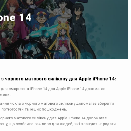
one 14
з чорного матового силікону для Apple iPhone 14:
л для смартфона iPhone 14 для Apple iPhone 14 допомагає
джень.
тання чохла з чорного матового силікону допомагає зберегти
, потертостей та інших пошкоджень.
 чорного матового силікону для Apple iPhone 14 допомагає
ефону, що особливо важливо для людей, які планують продати