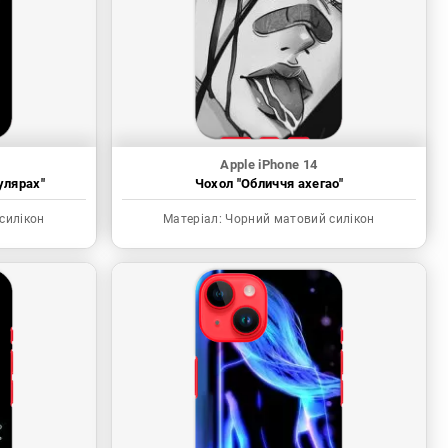
Apple iPhone 14
улярах"
Чохол "Обличчя ахегао"
силікон
Матеріал:
Чорний матовий силікон