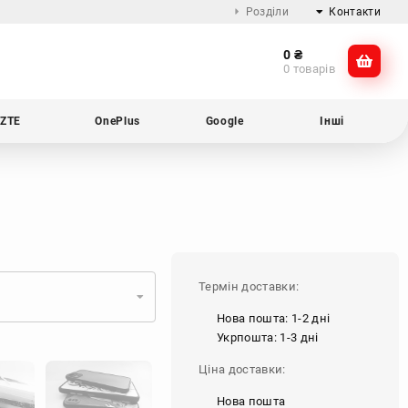
Розділи
Контакти
0
₴
Про компанію
@dikocase
0 товарів
Доставка та оплата
@dikocase
Обмін та повернення
ZTE
OnePlus
Google
Інші
Блог
Термін доставки:
Нова пошта: 1-2 дні
Укрпошта: 1-3 дні
Ціна доставки:
Нова пошта