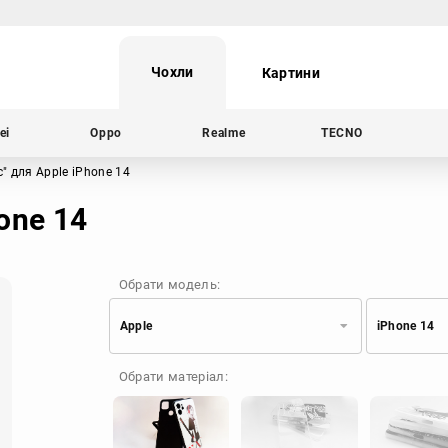
Чохли
Картини
ei
Oppo
Realme
TECNO
с"
для Apple iPhone 14
one 14
Обрати модель:
Apple
iPhone 14
Xiaomi
Samsung
Обрати матеріал:
Apple
Huawei
Oppo
Realme
TECNO
ZTE
OnePlus
Google
Doogee